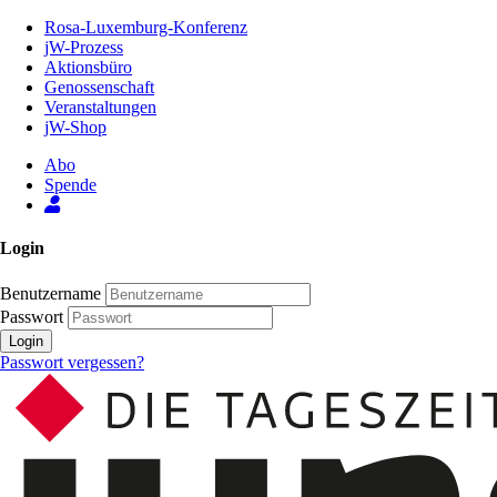
Zum
Rosa-Luxemburg-Konferenz
Inhalt
jW-Prozess
der
Aktionsbüro
Seite
Genossenschaft
Veranstaltungen
jW-Shop
Abo
Spende
Login
Benutzername
Passwort
Login
Passwort vergessen?