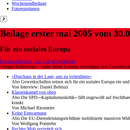
Wochenendbeilage
Fotoreportagen
Beilage
erster mai 2005
vom 30.0
Für ein soziales Europa
Europa rührt sich – ein Lob der Dialektik
»Stoppt Bolkestein« – unter dieser Losung vereinigten sich Gewerkscha
»Durchaus in der Lage, uns zu verteidigen«
Abo
Gewerkschaften setzen sich für ein soziales Europa ein und
Von
Interview: Daniel Behruzi
Klassenkampf von oben
Abo
Die SPD-»Kapitalismuskritik« fällt ungewollt auf fruchtbare
krankt
Von
Michael Riesmeier
Keine Entwarnung
Abo
Die EU-Dienstleistungsrichtlinie mobilisierte massiven Wide
Von
Wolfgang Pomrehn
Rechter Mob verzettelt sich