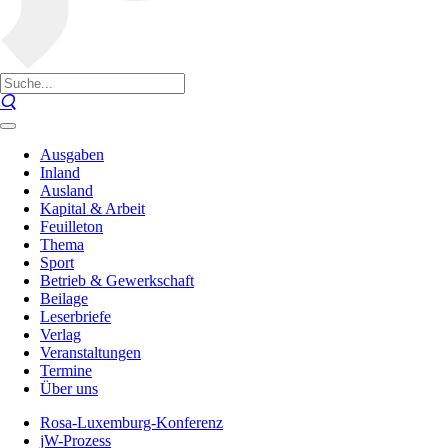
Ausgaben
Inland
Ausland
Kapital & Arbeit
Feuilleton
Thema
Sport
Betrieb & Gewerkschaft
Beilage
Leserbriefe
Verlag
Veranstaltungen
Termine
Über uns
Rosa-Luxemburg-Konferenz
jW-Prozess