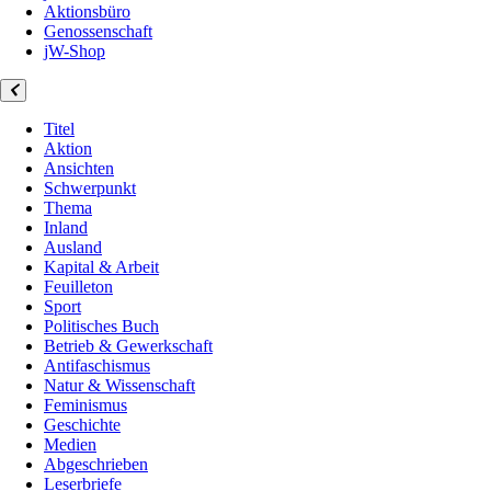
Aktionsbüro
Genossenschaft
jW-Shop
Titel
Aktion
Ansichten
Schwerpunkt
Thema
Inland
Ausland
Kapital & Arbeit
Feuilleton
Sport
Politisches Buch
Betrieb & Gewerkschaft
Antifaschismus
Natur & Wissenschaft
Feminismus
Geschichte
Medien
Abgeschrieben
Leserbriefe