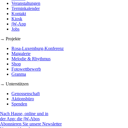
Veranstaltungen
Terminkalender
Kontakt
Kiosk
jW-App
Jobs
→ Projekte
Rosa-Luxemburg-Konferenz
Maigalerie
Melodie & Rhythmus
Shop
Fotowettbewerb
Granma
→ Unterstützen
Genossenschaft
Aktionsbüro
Spenden
Nach Hause, online und in
der App: die jW-Abos
Abonnieren Sie unsere Newsletter