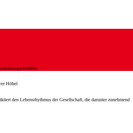
tleistungsrichtlinie
iver Höbel
 diktiert den Lebensrhythmus der Gesellschaft, die darunter zunehmend