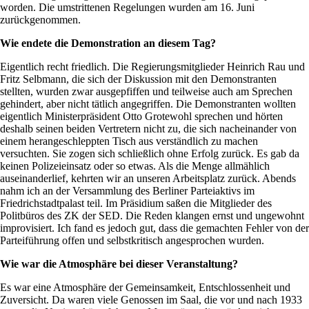
worden. Die umstrittenen Regelungen wurden am 16. Juni
zurückgenommen.
Wie endete die Demonstration an diesem Tag?
Eigentlich recht friedlich. Die Regierungsmitglieder Heinrich Rau und
Fritz Selbmann, die sich der Diskussion mit den Demonstranten
stellten, wurden zwar ausgepfiffen und teilweise auch am Sprechen
gehindert, aber nicht tätlich angegriffen. Die Demonstranten wollten
eigentlich Ministerpräsident Otto Grotewohl sprechen und hörten
deshalb seinen beiden Vertretern nicht zu, die sich nacheinander von
einem herangeschleppten Tisch aus verständlich zu machen
versuchten. Sie zogen sich schließlich ohne Erfolg zurück. Es gab da
keinen Polizeieinsatz oder so etwas. Als die Menge allmählich
auseinanderlief, kehrten wir an unseren Arbeitsplatz zurück. Abends
nahm ich an der Versammlung des Berliner Parteiaktivs im
Friedrichstadtpalast teil. Im Präsidium saßen die Mitglieder des
Politbüros des ZK der SED. Die Reden klangen ernst und ungewohnt
improvisiert. Ich fand es jedoch gut, dass die gemachten Fehler von der
Parteiführung offen und selbstkritisch angesprochen wurden.
Wie war die Atmosphäre bei dieser Veranstaltung?
Es war eine Atmosphäre der Gemeinsamkeit, Entschlossenheit und
Zuversicht. Da waren viele Genossen im Saal, die vor und nach 1933