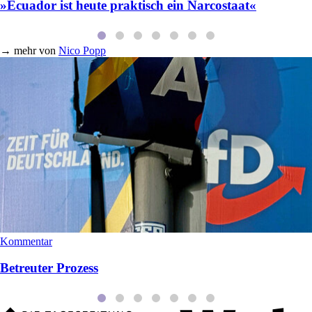
»Ecuador ist heute praktisch ein Narcostaat«
→
mehr von
Nico Popp
Kommentar
Betreuter Prozess