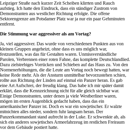
Leipziger Straße nach kurzer Zeit Scheiben klirrten und Rauch
aufstieg. Ich hatte den Eindruck, dass ein ständiger Zustrom von
Demonstranten aus westlicher Richtung erfolgte. Die offene
Sektorengrenze am Potsdamer Platz war ja nur ein paar Gehminuten
entfernt.
Die Stimmung war aggressiver als am Vortag?
Ja, viel aggressiver. Das wurde von verschiedenen Punkten aus von
kleinen Gruppen angeheizt, ohne dass es uns möglich war,
festzustellen, was das für Gestalten waren. Unmissverständliche
Parolen, Verbrennen einer roten Fahne, das komplette Deutschlandlied.
Dazu zielstrebiges Vorrücken und Schieben auf das Haus zu. Von den
Normenerhöhungen, die die Leute am Vortag noch bewegt hatten, war
keine Rede mehr. Als der Ansturm unmittelbar bevorzustehen schien,
rollte aus Richtung der Linden auf einmal ein Panzer heran. Es gab
eine Art Aufschrei, der freudig klang. Das habe ich mir später damit
erklärt, dass die Kennzeichnung nicht für alle gleich sichtbar war.
Einige Demonstranten, unter denen ja viele Westberliner waren,
mögen im ersten Augenblick gedacht haben, dass das ein
amerikanischer Panzer ist. Doch es war ein sowjetischer. Er walzte
mitnichten alles nieder, sondern fuhr langsam heran. Der
Panzerkommandant stand aufrecht in der Luke. Er schwenkte ab, als
sich ein anderes sowjetisches Armeefahrzeug im restlichen Freiraum
vor dem Gebäude postiert hatte.