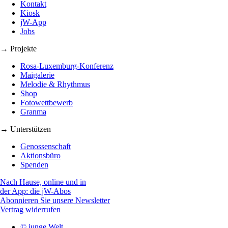
Kontakt
Kiosk
jW-App
Jobs
→ Projekte
Rosa-Luxemburg-Konferenz
Maigalerie
Melodie & Rhythmus
Shop
Fotowettbewerb
Granma
→ Unterstützen
Genossenschaft
Aktionsbüro
Spenden
Nach Hause, online und in
der App: die jW-Abos
Abonnieren Sie unsere Newsletter
Vertrag widerrufen
© junge Welt