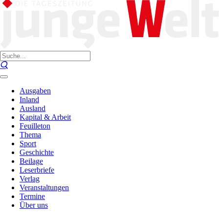
Ausgaben
Inland
Ausland
Kapital & Arbeit
Feuilleton
Thema
Sport
Geschichte
Beilage
Leserbriefe
Verlag
Veranstaltungen
Termine
Über uns