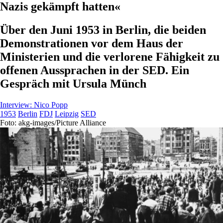
Nazis gekämpft hatten«
Über den Juni 1953 in Berlin, die beiden
Demonstrationen vor dem Haus der
Ministerien und die verlorene Fähigkeit zu
offenen Aussprachen in der SED. Ein
Gespräch mit Ursula Münch
Interview:
Nico Popp
1953
Berlin
FDJ
Leipzig
SED
Foto: akg-images/Picture Alliance