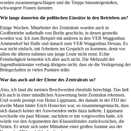
wurden zusammengeschlagen und die Treppe hinuntergestoßen,
schwangere Frauen darunter.
Wie lange dauerten die politischen Einsätze in den Betrieben an?
Einige Wochen. Mitarbeiter des Zentralrats wurden auch in
Großbetriebe außerhalb von Berlin geschickt, in denen gestreikt
worden war. Ich zum Beispiel mit anderen in den VEB Waggonbau
Ammendorf bei Halle und danach zum VEB Waggonbau Dessau. Es
war nicht einfach, mit Arbeitern ins Gespräch zu kommen, denn vor
allem die älteren nahmen uns junge Leute nicht ernst. Echte
Feindseligkeit bemerkte ich aber auch nicht. Die Mehrzahl der
Jugendfunktionäre verbarg übrigens nicht, dass sie die Verärgerung der
Belegschaften in vielen Punkten teilte.
War das auch auf der Ebene des Zentralrats so?
Also, ich fand die meisten Beschwerden ebenfalls berechtigt. Das ließ
ich auch in einer mündlichen Auswertung beim Zentralrat erkennen.
Und wurde prompt von Heinz Lippmann, der damals in der FDJ der
zweite Mann hinter Erich Honecker war, so zusammengestaucht, dass
sich danach keiner der Anwesenden mehr dazu äußerte. Lippmann
wechselte ein paar Monate, nachdem er mir vorgeworfen hatte, ich
würde vor den Argumenten des Klassenfeindes zurückweichen, die
Seiten. Er setzte sich unter Mitnahme einer großen Summe aus der