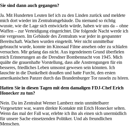
Sie sind dann auch gegangen?
Ja. Mit Hunderten Leuten lief ich zu den Linden zurück und meldete
mich dort wieder im Zentralratsgebäude. Da niemand so richtig
wusste, wie die Lage sich entwickeln würde, haben wir uns da – ohne
Waffen – zur Verteidigung eingerichtet. Die folgende Nacht werde ich
nie vergessen. Im Gebäude des Zentralrats war jeder in gespannter
Bereitschaft. Wachen wurden eingeteilt. Wer nicht unmittelbar
gebraucht wurde, konnte im Kinosaal Filme ansehen oder zu schlafen
versuchen. Mir gelang das nicht. Aus irgendeinem Grund überfielen
mich Erinnerungen an die Dresdner Bombennacht von 1945. Mich
quälte die grauenhafte Vorstellung, dass alle Anstrengungen für ein
besseres, friedliches Leben umsonst gewesen sein könnten. Ich
lauschte in die Dunkelheit draußen und hatte Furcht, den ersten
amerikanischen Panzer durch das Brandenburger Tor rasseln zu hören.
Hatten Sie in diesen Tagen mit dem damaligen FDJ-Chef Erich
Honecker zu tun?
Nein. Da im Zentralrat Werner Lamberz mein unmittelbarer
Vorgesetzter war, waren direkte Kontakte mit Erich Honecker selten.
Wenn das mal der Fall war, erlebte ich ihn als einen sich unermüdlich
für unsere Sache einsetzenden Politiker. Und als freundlichen
Menschen.