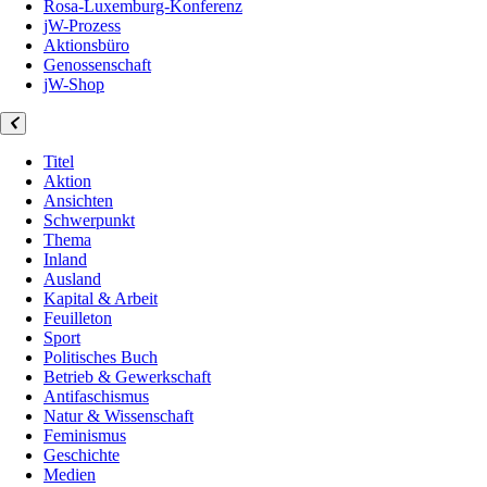
Rosa-Luxemburg-Konferenz
jW-Prozess
Aktionsbüro
Genossenschaft
jW-Shop
Titel
Aktion
Ansichten
Schwerpunkt
Thema
Inland
Ausland
Kapital & Arbeit
Feuilleton
Sport
Politisches Buch
Betrieb & Gewerkschaft
Antifaschismus
Natur & Wissenschaft
Feminismus
Geschichte
Medien