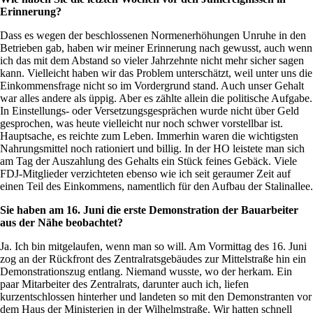
Erinnerung?
Dass es wegen der beschlossenen Normenerhöhungen Unruhe in den
Betrieben gab, haben wir meiner Erinnerung nach gewusst, auch wenn
ich das mit dem Abstand so vieler Jahrzehnte nicht mehr sicher sagen
kann. Vielleicht haben wir das Problem unterschätzt, weil unter uns die
Einkommensfrage nicht so im Vordergrund stand. Auch unser Gehalt
war alles andere als üppig. Aber es zählte allein die politische Aufgabe.
In Einstellungs- oder Versetzungsgesprächen wurde nicht über Geld
gesprochen, was heute vielleicht nur noch schwer vorstellbar ist.
Hauptsache, es reichte zum Leben. Immerhin waren die wichtigsten
Nahrungsmittel noch rationiert und billig. In der HO leistete man sich
am Tag der Auszahlung des Gehalts ein Stück feines Gebäck. Viele
FDJ-Mitglieder verzichteten ebenso wie ich seit geraumer Zeit auf
einen Teil des Einkommens, namentlich für den Aufbau der Stalinallee.
Sie haben am 16. Juni die erste Demonstration der Bauarbeiter
aus der Nähe beobachtet?
Ja. Ich bin mitgelaufen, wenn man so will. Am Vormittag des 16. Juni
zog an der Rückfront des Zentralratsgebäudes zur Mittelstraße hin ein
Demonstrationszug entlang. Niemand wusste, wo der herkam. Ein
paar Mitarbeiter des Zentralrats, darunter auch ich, liefen
kurzentschlossen hinterher und landeten so mit den Demonstranten vor
dem Haus der Ministerien in der Wilhelmstraße. Wir hatten schnell