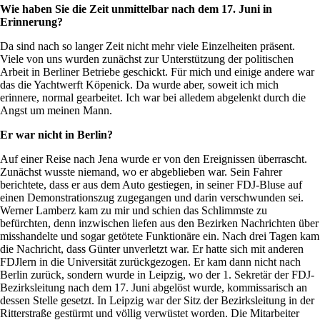
Wie haben Sie die Zeit unmittelbar nach dem 17. Juni in
Erinnerung?
Da sind nach so langer Zeit nicht mehr viele Einzelheiten präsent.
Viele von uns wurden zunächst zur Unterstützung der politischen
Arbeit in Berliner Betriebe geschickt. Für mich und einige andere war
das die Yachtwerft Köpenick. Da wurde aber, soweit ich mich
erinnere, normal gearbeitet. Ich war bei alledem abgelenkt durch die
Angst um meinen Mann.
Er war nicht in Berlin?
Auf einer Reise nach Jena wurde er von den Ereignissen überrascht.
Zunächst wusste niemand, wo er abgeblieben war. Sein Fahrer
berichtete, dass er aus dem Auto gestiegen, in seiner FDJ-Bluse auf
einen Demonstrationszug zugegangen und darin verschwunden sei.
Werner Lamberz kam zu mir und schien das Schlimmste zu
befürchten, denn inzwischen liefen aus den Bezirken Nachrichten über
misshandelte und sogar getötete Funktionäre ein. Nach drei Tagen kam
die Nachricht, dass Günter unverletzt war. Er hatte sich mit anderen
FDJlern in die Universität zurückgezogen. Er kam dann nicht nach
Berlin zurück, sondern wurde in Leipzig, wo der 1. Sekretär der FDJ-
Bezirksleitung nach dem 17. Juni abgelöst wurde, kommissarisch an
dessen Stelle gesetzt. In Leipzig war der Sitz der Bezirksleitung in der
Ritterstraße gestürmt und völlig verwüstet worden. Die Mitarbeiter