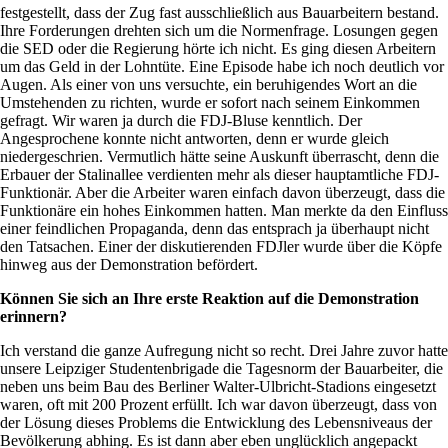
festgestellt, dass der Zug fast ausschließlich aus Bauarbeitern bestand.
Ihre Forderungen drehten sich um die Normenfrage. Losungen gegen
die SED oder die Regierung hörte ich nicht. Es ging diesen Arbeitern
um das Geld in der Lohntüte. Eine Episode habe ich noch deutlich vor
Augen. Als einer von uns versuchte, ein beruhigendes Wort an die
Umstehenden zu richten, wurde er sofort nach seinem Einkommen
gefragt. Wir waren ja durch die FDJ-Bluse kenntlich. Der
Angesprochene konnte nicht antworten, denn er wurde gleich
niedergeschrien. Vermutlich hätte seine Auskunft überrascht, denn die
Erbauer der Stalinallee verdienten mehr als dieser hauptamtliche FDJ-
Funktionär. Aber die Arbeiter waren einfach davon überzeugt, dass die
Funktionäre ein hohes Einkommen hatten. Man merkte da den Einfluss
einer feindlichen Propaganda, denn das entsprach ja überhaupt nicht
den Tatsachen. Einer der diskutierenden FDJler wurde über die Köpfe
hinweg aus der Demonstration befördert.
Können Sie sich an Ihre erste Reaktion auf die Demonstration
erinnern?
Ich verstand die ganze Aufregung nicht so recht. Drei Jahre zuvor hatte
unsere Leipziger Studentenbrigade die Tagesnorm der Bauarbeiter, die
neben uns beim Bau des Berliner Walter-Ulbricht-Stadions eingesetzt
waren, oft mit 200 Prozent erfüllt. Ich war davon überzeugt, dass von
der Lösung dieses Problems die Entwicklung des Lebensniveaus der
Bevölkerung abhing. Es ist dann aber eben unglücklich angepackt