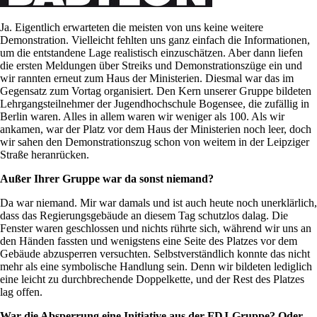
Ja. Eigentlich erwarteten die meisten von uns keine weitere
Demonstration. Vielleicht fehlten uns ganz einfach die Informationen,
um die entstandene Lage realistisch einzuschätzen. Aber dann liefen
die ersten Meldungen über Streiks und Demonstrationszüge ein und
wir rannten erneut zum Haus der Ministerien. Diesmal war das im
Gegensatz zum Vortag organisiert. Den Kern unserer Gruppe bildeten
Lehrgangsteilnehmer der Jugendhochschule Bogensee, die zufällig in
Berlin waren. Alles in allem waren wir weniger als 100. Als wir
ankamen, war der Platz vor dem Haus der Ministerien noch leer, doch
wir sahen den Demonstrationszug schon von weitem in der Leipziger
Straße heranrücken.
Außer Ihrer Gruppe war da sonst niemand?
Da war niemand. Mir war damals und ist auch heute noch unerklärlich,
dass das Regierungsgebäude an diesem Tag schutzlos dalag. Die
Fenster waren geschlossen und nichts rührte sich, während wir uns an
den Händen fassten und wenigstens eine Seite des Platzes vor dem
Gebäude abzusperren versuchten. Selbstverständlich konnte das nicht
mehr als eine symbolische Handlung sein. Denn wir bildeten lediglich
eine leicht zu durchbrechende Doppelkette, und der Rest des Platzes
lag offen.
War die Absperrung eine Initiative aus der FDJ-Gruppe? Oder