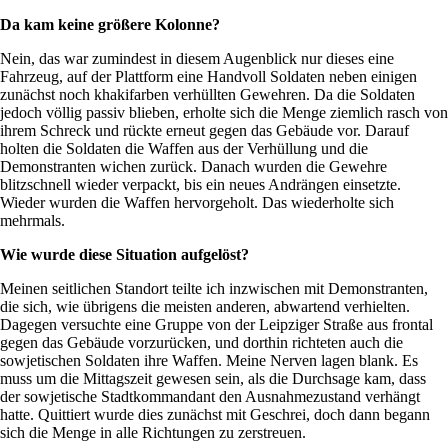
Da kam keine größere Kolonne?
Nein, das war zumindest in diesem Augenblick nur dieses eine
Fahrzeug, auf der Plattform eine Handvoll Soldaten neben einigen
zunächst noch khakifarben verhüllten Gewehren. Da die Soldaten
jedoch völlig passiv blieben, erholte sich die Menge ziemlich rasch von
ihrem Schreck und rückte erneut gegen das Gebäude vor. Darauf
holten die Soldaten die Waffen aus der Verhüllung und die
Demonstranten wichen zurück. Danach wurden die Gewehre
blitzschnell wieder verpackt, bis ein neues Andrängen einsetzte.
Wieder wurden die Waffen hervorgeholt. Das wiederholte sich
mehrmals.
Wie wurde diese Situation aufgelöst?
Meinen seitlichen Standort teilte ich inzwischen mit Demonstranten,
die sich, wie übrigens die meisten anderen, abwartend verhielten.
Dagegen versuchte eine Gruppe von der Leipziger Straße aus frontal
gegen das Gebäude vorzurücken, und dorthin richteten auch die
sowjetischen Soldaten ihre Waffen. Meine Nerven lagen blank. Es
muss um die Mittagszeit gewesen sein, als die Durchsage kam, dass
der sowjetische Stadtkommandant den Ausnahmezustand verhängt
hatte. Quittiert wurde dies zunächst mit Geschrei, doch dann begann
sich die Menge in alle Richtungen zu zerstreuen.