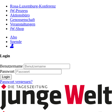
Zum
Rosa-Luxemburg-Konferenz
Inhalt
jW-Prozess
der
Aktionsbüro
Seite
Genossenschaft
Veranstaltungen
jW-Shop
Abo
Spende
Login
Benutzername
Passwort
Login
Passwort vergessen?