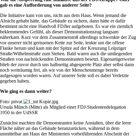
gab es eine Aufforderung von anderer Seite?
Die Initiative kam von uns, nicht aus dem Haus. Wenn jemand die
Absicht gehabt hätte, das Gebäude zu sichern, dann hätte er dafür
bestimmt nicht eine Handvoll FDJler aufgeboten. Es war ein ziemlich
beklemmendes Gefühl, als dieser Demonstrationszug langsam
näherkam. Kurz vor dem Zusammenstoß allerdings schwenkte der Zug
vor unserer nicht gerissenen Kette zur Seite, lenkte um die offene
Flanke herum und kam mit der Spitze auf der Kreuzung Leipziger
Straße/Wilhelmstraße zum Stehen. Bald waren auch die umliegenden
Straßen von nachrückenden Demonstranten besetzt. Eigenartigerweise
blieb der zuvor durch uns halbseitig abgesperrte Platz aber selbst dann
noch weiträumig frei, als wir von der Menschenmenge bereits
aufgesogen worden waren. Auf unserer Seite soll es dabei Verletzte
gegeben haben.
Wie ging es dann weiter?
Foto: privat
Ursula Münch (Mitte) als Mitglied einer FDJ-Studentendelegation
1950 in der UdSSR
Zunächst machten die Demonstranten keine Anstalten, über die leere
Fläche näher an das Gebäude heranzurücken, während in dem
unmittelbar am Haus der Ministerien vorbeiführenden Abschnitt der