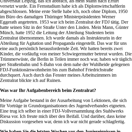
Universität Leipzig, das ich abbrach, als mein Mann nach Erfurt
versetzt wurde. Ein Fernstudium habe ich als Diplomwirtschaftlerin
abgeschlossen. Meine erste Stelle habe ich, noch ohne Diplom, 1950
im Büro des damaligen Thüringer Ministerpräsidenten Werner
Eggerath angetreten. 1953 war ich beim Zentralrat der FDJ tätig. Der
hatte seinen Sitz in der Straße Unter den Linden. Mein Mann, Günter
Münch, hatte 1952 die Leitung der Abteilung Studenten beim
Zentralrat übernommen. Ich wurde damals als Instrukteurin in der
Abteilung für Agitation und Propaganda eingestellt. Das war für uns
eine auch persönlich herausfordernde Zeit. Wir hatten bereits zwei
Kinder, die vorläufig von meiner Schwiegermutter betreut wurden. Die
Trümmerwüste, die Berlin in Teilen immer noch war, haben wir täglich
per Straßenbahn und S-Bahn von dem nahe der Wuhlheide gelegenen
FDJ-Funktionärswohnheim bis zum Bahnhof Friedrichstraße
durchquert. Auch durch das Fenster meines Arbeitszimmers im
Zentralrat blickte ich auf Ruinen.
Was war Ihr Aufgabenbereich beim Zentralrat?
Meine Aufgabe bestand in der Ausarbeitung von Lektionen, die sich
für Vorträge in Grundorganisationen des Jugendverbandes eigneten.
Eine trug ich selber in einer FDJ-Vollversammlung des Stahlwerks
Riesa vor. Ich freute mich über den Beifall. Und darüber, dass keine
Diskussion vorgesehen war, denn ich war nicht gerade schlagfertig.
Wie haben Sie die letzten Wochen vor den Juniereignissen in