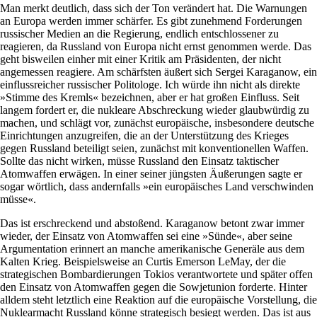
Man merkt deutlich, dass sich der Ton verändert hat. Die Warnungen
an Europa werden immer schärfer. Es gibt zunehmend Forderungen
russischer Medien an die Regierung, endlich entschlossener zu
reagieren, da Russland von Europa nicht ernst genommen werde. Das
geht bisweilen einher mit einer Kritik am Präsidenten, der nicht
angemessen reagiere. Am schärfsten äußert sich Sergei Karaganow, ein
einflussreicher russischer Politologe. Ich würde ihn nicht als direkte
»Stimme des Kremls« bezeichnen, aber er hat großen Einfluss. Seit
langem fordert er, die nukleare Abschreckung wieder glaubwürdig zu
machen, und schlägt vor, zunächst europäische, insbesondere deutsche
Einrichtungen anzugreifen, die an der Unterstützung des Krieges
gegen Russland beteiligt seien, zunächst mit konventionellen Waffen.
Sollte das nicht wirken, müsse Russland den Einsatz taktischer
Atomwaffen erwägen. In einer seiner jüngsten Äußerungen sagte er
sogar wörtlich, dass andernfalls »ein europäisches Land verschwinden
müsse«.
Das ist erschreckend und abstoßend. Karaganow betont zwar immer
wieder, der Einsatz von Atomwaffen sei eine »Sünde«, aber seine
Argumentation erinnert an manche amerikanische Generäle aus dem
Kalten Krieg. Beispielsweise an Curtis Emerson LeMay, der die
strategischen Bombardierungen Tokios verantwortete und später offen
den Einsatz von Atomwaffen gegen die Sowjetunion forderte. Hinter
alldem steht letztlich eine Reaktion auf die europäische Vorstellung, die
Nuklearmacht Russland könne strategisch besiegt werden. Das ist aus