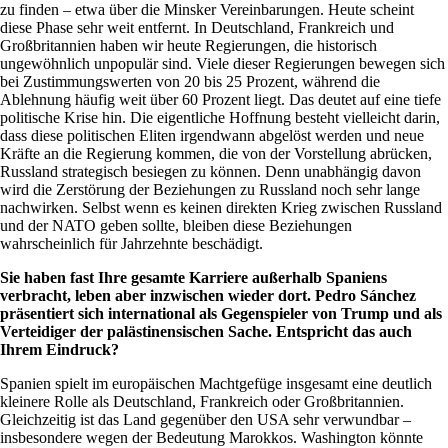
zu finden – etwa über die Minsker Vereinbarungen. Heute scheint
diese Phase sehr weit entfernt. In Deutschland, Frankreich und
Großbritannien haben wir heute Regierungen, die historisch
ungewöhnlich unpopulär sind. Viele dieser Regierungen bewegen sich
bei Zustimmungswerten von 20 bis 25 Prozent, während die
Ablehnung häufig weit über 60 Prozent liegt. Das deutet auf eine tiefe
politische Krise hin. Die eigentliche Hoffnung besteht vielleicht darin,
dass diese politischen Eliten irgendwann abgelöst werden und neue
Kräfte an die Regierung kommen, die von der Vorstellung abrücken,
Russland strategisch besiegen zu können. Denn unabhängig davon
wird die Zerstörung der Beziehungen zu Russland noch sehr lange
nachwirken. Selbst wenn es keinen direkten Krieg zwischen Russland
und der NATO geben sollte, bleiben diese Beziehungen
wahrscheinlich für Jahrzehnte beschädigt.
Sie haben fast Ihre gesamte Karriere außerhalb Spaniens
verbracht, leben aber inzwischen wieder dort. Pedro Sánchez
präsentiert sich international als Gegenspieler von Trump und als
Verteidiger der palästinensischen Sache. Entspricht das auch
Ihrem Eindruck?
Spanien spielt im europäischen Machtgefüge insgesamt eine deutlich
kleinere Rolle als Deutschland, Frankreich oder Großbritannien.
Gleichzeitig ist das Land gegenüber den USA sehr verwundbar –
insbesondere wegen der Bedeutung Marokkos. Washington könnte