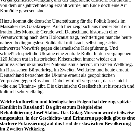
von dem uns jahrzehntelang erzählt wurde, am Ende doch eine Art
Komödie gewesen sind.
Hinzu kommt die deutsche Unterstützung für die Politik Israels im
Massaker des Gazakrieges. Auch hier zeigt sich aus meiner Sicht ein
irrationales Moment: Gerade weil Deutschland historisch eine
Verantwortung nach dem Holocaust trägt, rechtfertigen manche heute
nahezu bedingungslose Solidarität mit Israel, selbst angesichts
schwerster Vorwürfe gegen die israelische Kriegführung. Und
schließlich spielt die Ukraine eine zentrale Rolle. In den vergangenen
120 Jahren trat in historischen Krisenzeiten immer wieder ein
antirussischer ukrainischer Nationalismus hervor, im Ersten Weltkrieg,
im Russischen Bürgerkrieg, im Zweiten Weltkrieg und heute erneut.
Deutschland betrachtet die Ukraine erneut als geopolitischen
Vorposten gegen Russland. Dabei wird oft vergessen, dass es nicht
»die eine Ukraine« gibt. Die ukrainische Gesellschaft ist historisch und
kulturell sehr vielfältig.
Welche kulturellen und ideologischen Folgen hat der zugespitzte
Konflikt in Russland? Da gibt es zum Beispiel eine
Rehabilitierung Josef Stalins. Das Gulag-Museum wurde teilweise
umgestaltet, in der Geschichts- und Erinnerungspolitik gibt es eine
stärkere Fokussierung auf das Leid der slawischen Bevölkerung
im Zweiten Weltkrieg.