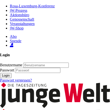
Zum
Rosa-Luxemburg-Konferenz
Inhalt
jW-Prozess
der
Aktionsbüro
Seite
Genossenschaft
Veranstaltungen
jW-Shop
Abo
Spende
Login
Benutzername
Passwort
Login
Passwort vergessen?