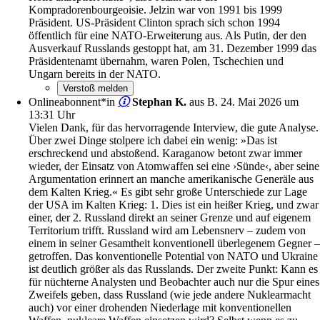
Kompradorenbourgeoisie. Jelzin war von 1991 bis 1999
Präsident. US-Präsident Clinton sprach sich schon 1994
öffentlich für eine NATO-Erweiterung aus. Als Putin, der den
Ausverkauf Russlands gestoppt hat, am 31. Dezember 1999 das
Präsidentenamt übernahm, waren Polen, Tschechien und
Ungarn bereits in der NATO.
Onlineabonnent*in
Stephan K.
aus B.
24. Mai 2026 um
13:31 Uhr
Vielen Dank, für das hervorragende Interview, die gute Analyse.
Über zwei Dinge stolpere ich dabei ein wenig: »Das ist
erschreckend und abstoßend. Karaganow betont zwar immer
wieder, der Einsatz von Atomwaffen sei eine ›Sünde‹, aber seine
Argumentation erinnert an manche amerikanische Generäle aus
dem Kalten Krieg.« Es gibt sehr große Unterschiede zur Lage
der USA im Kalten Krieg: 1. Dies ist ein heißer Krieg, und zwar
einer, der 2. Russland direkt an seiner Grenze und auf eigenem
Territorium trifft. Russland wird am Lebensnerv – zudem von
einem in seiner Gesamtheit konventionell überlegenem Gegner –
getroffen. Das konventionelle Potential von NATO und Ukraine
ist deutlich größer als das Russlands. Der zweite Punkt: Kann es
für nüchterne Analysten und Beobachter auch nur die Spur eines
Zweifels geben, dass Russland (wie jede andere Nuklearmacht
auch) vor einer drohenden Niederlage mit konventionellen