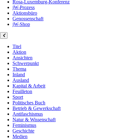
Rosa-Luxemburg-Konferenz
jW-Prozess
Aktionsbüro
Genossenschaft
jW-Shop
Titel
Aktion
Ansichten
Schwerpunkt
Thema
Inland
Ausland
Kapital & Arbeit
Feuilleton
Sport
Politisches Buch
Betrieb & Gewerkschaft
Antifaschismus
Natur & Wissenschaft
Feminismus
Geschichte
Medien