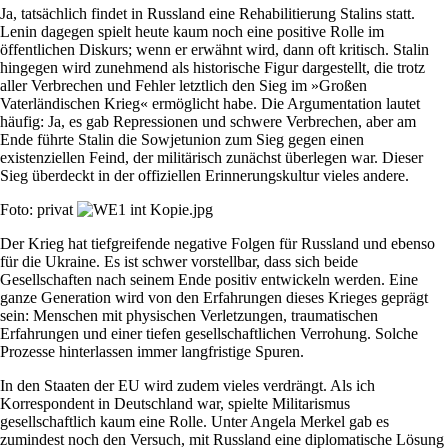
Ja, tatsächlich findet in Russland eine Rehabilitierung Stalins statt.
Lenin dagegen spielt heute kaum noch eine positive Rolle im
öffentlichen Diskurs; wenn er erwähnt wird, dann oft kritisch. Stalin
hingegen wird zunehmend als historische Figur dargestellt, die trotz
aller Verbrechen und Fehler letztlich den Sieg im »Großen
Vaterländischen Krieg« ermöglicht habe. Die Argumentation lautet
häufig: Ja, es gab Repressionen und schwere Verbrechen, aber am
Ende führte Stalin die Sowjetunion zum Sieg gegen einen
existenziellen Feind, der militärisch zunächst überlegen war. Dieser
Sieg überdeckt in der offiziellen Erinnerungskultur vieles andere.
Foto: privat
Der Krieg hat tiefgreifende negative Folgen für Russland und ebenso
für die Ukraine. Es ist schwer vorstellbar, dass sich beide
Gesellschaften nach seinem Ende positiv entwickeln werden. Eine
ganze Generation wird von den Erfahrungen dieses Krieges geprägt
sein: Menschen mit physischen Verletzungen, traumatischen
Erfahrungen und einer tiefen gesellschaftlichen Verrohung. Solche
Prozesse hinterlassen immer langfristige Spuren.
In den Staaten der EU wird zudem vieles verdrängt. Als ich
Korrespondent in Deutschland war, spielte Militarismus
gesellschaftlich kaum eine Rolle. Unter Angela Merkel gab es
zumindest noch den Versuch, mit Russland eine diplomatische Lösung