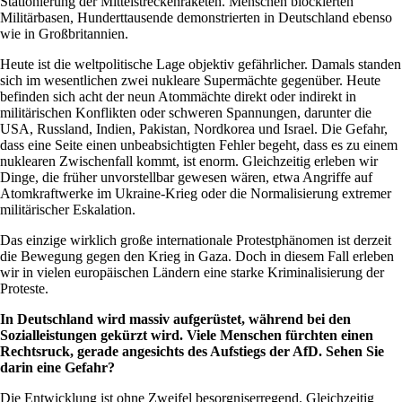
Stationierung der Mittelstreckenraketen. Menschen blockierten
Militärbasen, Hunderttausende demonstrierten in Deutschland ebenso
wie in Großbritannien.
Heute ist die weltpolitische Lage objektiv gefährlicher. Damals standen
sich im wesentlichen zwei nukleare Supermächte gegenüber. Heute
befinden sich acht der neun Atommächte direkt oder indirekt in
militärischen Konflikten oder schweren Spannungen, darunter die
USA, Russland, Indien, Pakistan, Nordkorea und Israel. Die Gefahr,
dass eine Seite einen unbeabsichtigten Fehler begeht, dass es zu einem
nuklearen Zwischenfall kommt, ist enorm. Gleichzeitig erleben wir
Dinge, die früher unvorstellbar gewesen wären, etwa Angriffe auf
Atomkraftwerke im Ukraine-Krieg oder die Normalisierung extremer
militärischer Eskalation.
Das einzige wirklich große internationale Protestphänomen ist derzeit
die Bewegung gegen den Krieg in Gaza. Doch in diesem Fall erleben
wir in vielen europäischen Ländern eine starke Kriminalisierung der
Proteste.
In Deutschland wird massiv aufgerüstet, während bei den
Sozialleistungen gekürzt wird. Viele Menschen fürchten einen
Rechtsruck, gerade angesichts des Aufstiegs der AfD. Sehen Sie
darin eine Gefahr?
Die Entwicklung ist ohne Zweifel besorgniserregend. Gleichzeitig