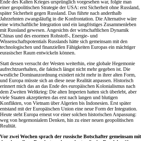
Ende des Kalten Krieges ursprünglich vorgesehen war, folgte man
einer geopolitischen Strategie der USA: erst Sicherheit ohne Russland,
später Sicherheit gegen Russland. Das führte nach anderthalb
Jahrzehnten zwangsläufig in die Konfrontation. Die Alternative wäre
eine wirtschaftliche Integration und ein langfristiges Zusammenleben
mit Russland gewesen. Angesichts der wirtschaftlichen Dynamik
Chinas und des enormen Rohstoff-, Energie- und
Wissenschaftspotentials Russlands hätte sich gemeinsam mit den
technologischen und finanziellen Fähigkeiten Europas ein mächtiger
eurasischer Raum entwickeln können.
Statt dessen versucht der Westen weiterhin, eine globale Hegemonie
aufrechtzuerhalten, die faktisch längst nicht mehr gegeben ist. Die
westliche Dominanzordnung existiert nicht mehr in ihrer alten Form,
und Europa müsste sich an diese neue Realität anpassen. Historisch
erinnert mich das an das Ende des europäischen Kolonialismus nach
dem Zweiten Weltkrieg: Die alten Imperien hatten sich überlebt, aber
viele Staaten akzeptierten das erst nach langen und blutigen
Konflikten, von Vietnam über Algerien bis Indonesien. Erst später
entstand mit der Europäischen Union eine neue Form der Integration.
Heute steht Europa erneut vor einer solchen historischen Anpassung:
weg von hegemonialem Denken, hin zu einer neuen geopolitischen
Realität.
Vor zwei Wochen sprach der russische Botschafter gemeinsam mit