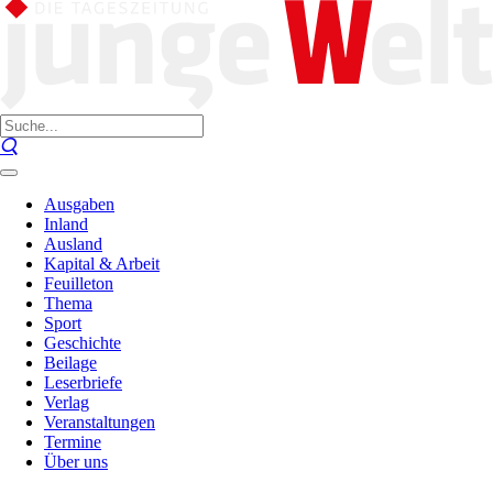
Ausgaben
Inland
Ausland
Kapital & Arbeit
Feuilleton
Thema
Sport
Geschichte
Beilage
Leserbriefe
Verlag
Veranstaltungen
Termine
Über uns