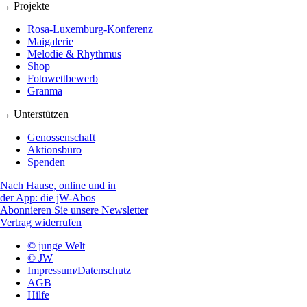
→ Projekte
Rosa-Luxemburg-Konferenz
Maigalerie
Melodie & Rhythmus
Shop
Fotowettbewerb
Granma
→ Unterstützen
Genossenschaft
Aktionsbüro
Spenden
Nach Hause, online und in
der App: die jW-Abos
Abonnieren Sie unsere Newsletter
Vertrag widerrufen
© junge Welt
© JW
Impressum/Datenschutz
AGB
Hilfe