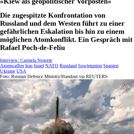
»Kiew als geopolitischer Vorposten«
Die zugespitzte Konfrontation von
Russland und dem Westen führt zu einer
gefährlichen Eskalation bis hin zu einem
möglichen Atomkonflikt. Ein Gespräch mit
Rafael Poch-de-Feliu
Interview:
Carmela Negrete
Atomwaffen
Iran
Israel
NATO
Russland
Sowjetunion
Spanien
Ukraine
USA
Foto: Russian Defence Ministry/Handout via REUTERS