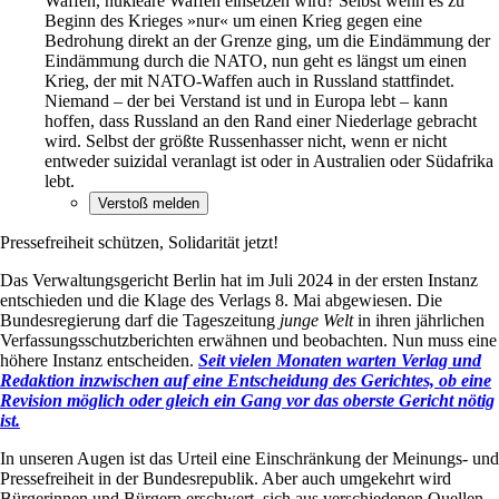
Waffen, nukleare Waffen einsetzen wird? Selbst wenn es zu
Beginn des Krieges »nur« um einen Krieg gegen eine
Bedrohung direkt an der Grenze ging, um die Eindämmung der
Eindämmung durch die NATO, nun geht es längst um einen
Krieg, der mit NATO-Waffen auch in Russland stattfindet.
Niemand – der bei Verstand ist und in Europa lebt – kann
hoffen, dass Russland an den Rand einer Niederlage gebracht
wird. Selbst der größte Russenhasser nicht, wenn er nicht
entweder suizidal veranlagt ist oder in Australien oder Südafrika
lebt.
Pressefreiheit schützen, Solidarität jetzt!
Das Verwaltungsgericht Berlin hat im Juli 2024 in der ersten Instanz
entschieden und die Klage des Verlags 8. Mai abgewiesen. Die
Bundesregierung darf die Tageszeitung
junge Welt
in ihren jährlichen
Verfassungsschutzberichten erwähnen und beobachten. Nun muss eine
höhere Instanz entscheiden.
Seit vielen Monaten warten Verlag und
Redaktion inzwischen auf eine Entscheidung des Gerichtes, ob eine
Revision möglich oder gleich ein Gang vor das oberste Gericht nötig
ist.
In unseren Augen ist das Urteil eine Einschränkung der Meinungs- und
Pressefreiheit in der Bundesrepublik. Aber auch umgekehrt wird
Bürgerinnen und Bürgern erschwert, sich aus verschiedenen Quellen