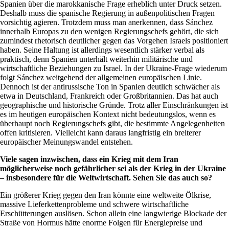
Spanien über die marokkanische Frage erheblich unter Druck setzen.
Deshalb muss die spanische Regierung in außenpolitischen Fragen
vorsichtig agieren. Trotzdem muss man anerkennen, dass Sánchez
innerhalb Europas zu den wenigen Regierungschefs gehört, die sich
zumindest rhetorisch deutlicher gegen das Vorgehen Israels positioniert
haben. Seine Haltung ist allerdings wesentlich stärker verbal als
praktisch, denn Spanien unterhält weiterhin militärische und
wirtschaftliche Beziehungen zu Israel. In der Ukraine-Frage wiederum
folgt Sánchez weitgehend der allgemeinen europäischen Linie.
Dennoch ist der antirussische Ton in Spanien deutlich schwächer als
etwa in Deutschland, Frankreich oder Großbritannien. Das hat auch
geographische und historische Gründe. Trotz aller Einschränkungen ist
es im heutigen europäischen Kontext nicht bedeutungslos, wenn es
überhaupt noch Regierungschefs gibt, die bestimmte Angelegenheiten
offen kritisieren. Vielleicht kann daraus langfristig ein breiterer
europäischer Meinungswandel entstehen.
Viele sagen inzwischen, dass ein Krieg mit dem Iran
möglicherweise noch gefährlicher sei als der Krieg in der Ukraine
– insbesondere für die Weltwirtschaft. Sehen Sie das auch so?
Ein größerer Krieg gegen den Iran könnte eine weltweite Ölkrise,
massive Lieferkettenprobleme und schwere wirtschaftliche
Erschütterungen auslösen. Schon allein eine langwierige Blockade der
Straße von Hormus hätte enorme Folgen für Energiepreise und