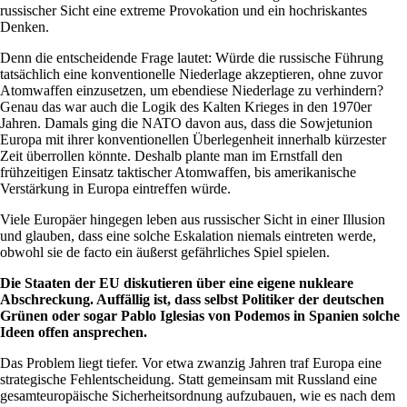
russischer Sicht eine extreme Provokation und ein hochriskantes
Denken.
Denn die entscheidende Frage lautet: Würde die russische Führung
tatsächlich eine konventionelle Niederlage akzeptieren, ohne zuvor
Atomwaffen einzusetzen, um ebendiese Niederlage zu verhindern?
Genau das war auch die Logik des Kalten Krieges in den 1970er
Jahren. Damals ging die NATO davon aus, dass die Sowjetunion
Europa mit ihrer konventionellen Überlegenheit innerhalb kürzester
Zeit überrollen könnte. Deshalb plante man im Ernstfall den
frühzeitigen Einsatz taktischer Atomwaffen, bis amerikanische
Verstärkung in Europa eintreffen würde.
Viele Europäer hingegen leben aus russischer Sicht in einer Illusion
und glauben, dass eine solche Eskalation niemals eintreten werde,
obwohl sie de facto ein äußerst gefährliches Spiel spielen.
Die Staaten der EU diskutieren über eine eigene nukleare
Abschreckung. Auffällig ist, dass selbst Politiker der deutschen
Grünen oder sogar Pablo Iglesias von Podemos in Spanien solche
Ideen offen ansprechen.
Das Problem liegt tiefer. Vor etwa zwanzig Jahren traf Europa eine
strategische Fehlentscheidung. Statt gemeinsam mit Russland eine
gesamteuropäische Sicherheitsordnung aufzubauen, wie es nach dem