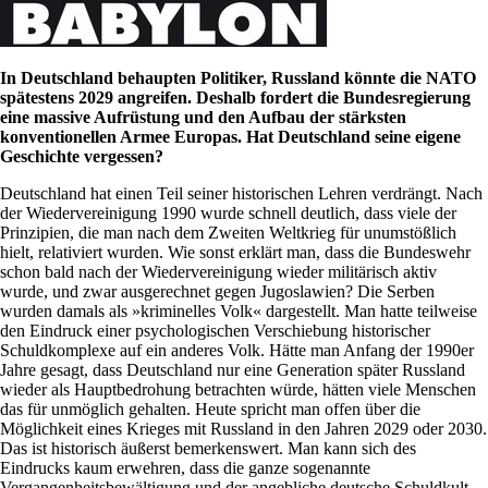
In Deutschland behaupten Politiker, Russland könnte die NATO
spätestens 2029 angreifen. Deshalb fordert die Bundesregierung
eine massive Aufrüstung und den Aufbau der stärksten
konventionellen Armee Europas. Hat Deutschland seine eigene
Geschichte vergessen?
Deutschland hat einen Teil seiner historischen Lehren verdrängt. Nach
der Wiedervereinigung 1990 wurde schnell deutlich, dass viele der
Prinzipien, die man nach dem Zweiten Weltkrieg für unumstößlich
hielt, relativiert wurden. Wie sonst erklärt man, dass die Bundeswehr
schon bald nach der Wiedervereinigung wieder militärisch aktiv
wurde, und zwar ausgerechnet gegen Jugoslawien? Die Serben
wurden damals als »kriminelles Volk« dargestellt. Man hatte teilweise
den Eindruck einer psychologischen Verschiebung historischer
Schuldkomplexe auf ein anderes Volk. Hätte man Anfang der 1990er
Jahre gesagt, dass Deutschland nur eine Generation später Russland
wieder als Hauptbedrohung betrachten würde, hätten viele Menschen
das für unmöglich gehalten. Heute spricht man offen über die
Möglichkeit eines Krieges mit Russland in den Jahren 2029 oder 2030.
Das ist historisch äußerst bemerkenswert. Man kann sich des
Eindrucks kaum erwehren, dass die ganze sogenannte
Vergangenheitsbewältigung und der angebliche deutsche Schuldkult,