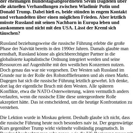
der ehemaligen Bundestagsabgeordneten Sevim Dagdelen über
die aktuellen Verhandlungen zwischen Wladimir Putin und
Donald Trump. Dabei hieß es, beide stünden in engem Kontakt
und verhandelten über einen möglichen Frieden. Aber letztlich
müsste Russland mit seinen Nachbarn in Europa leben und
auskommen und nicht mit den USA. Lässt der Kreml sich
täuschen?
Russland beziehungsweise die russische Führung erlebte die große
Phase der Naivität bereits in den 1990er Jahren. Damals glaubte man
ernsthaft, Russland könne als gleichberechtigter Partner in die
globalisierte kapitalistische Ordnung integriert werden und seine
Ressourcen auf Augenhöhe mit den westlichen Konzernen nutzen.
Doch genau das war nie vorgesehen. Der Westen sah Russland im
Grunde nur in der Rolle des Rohstofflieferanten und als einen Markt.
Dagegen hat sich die russische Führung letztlich gewehrt. Ich denke,
dort lag der eigentliche Bruch mit dem Westen. Alle späteren
Konflikte, etwa die NATO-Osterweiterung, wären vermutlich anders
verlaufen, wenn die russische Elite diese untergeordnete Rolle
akzeptiert hätte. Das ist entscheidend, um die heutige Konfrontation zu
verstehen.
Die Lektion wurde in Moskau gelernt. Deshalb glaube ich nicht, dass
die russische Führung heute noch besonders naiv ist. Der gegenwärtige
Kurs gegenüber Trump wirkt vielmehr vollständig pragmatisch. In