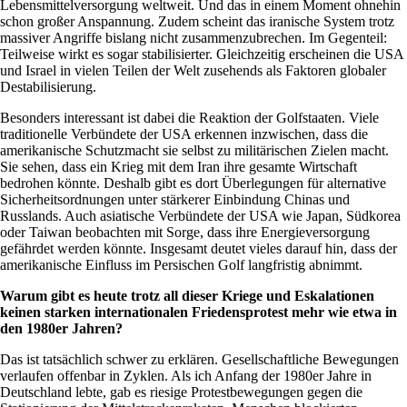
Lebensmittelversorgung weltweit. Und das in einem Moment ohnehin
schon großer Anspannung. Zudem scheint das iranische System trotz
massiver Angriffe bislang nicht zusammenzubrechen. Im Gegenteil:
Teilweise wirkt es sogar stabilisierter. Gleichzeitig erscheinen die USA
und Israel in vielen Teilen der Welt zusehends als Faktoren globaler
Destabilisierung.
Besonders interessant ist dabei die Reaktion der Golfstaaten. Viele
traditionelle Verbündete der USA erkennen inzwischen, dass die
amerikanische Schutzmacht sie selbst zu militärischen Zielen macht.
Sie sehen, dass ein Krieg mit dem Iran ihre gesamte Wirtschaft
bedrohen könnte. Deshalb gibt es dort Überlegungen für alternative
Sicherheitsordnungen unter stärkerer Einbindung Chinas und
Russlands. Auch asiatische Verbündete der USA wie Japan, Südkorea
oder Taiwan beobachten mit Sorge, dass ihre Energieversorgung
gefährdet werden könnte. Insgesamt deutet vieles darauf hin, dass der
amerikanische Einfluss im Persischen Golf langfristig abnimmt.
Warum gibt es heute trotz all dieser Kriege und Eskalationen
keinen starken internationalen Friedensprotest mehr wie etwa in
den 1980er Jahren?
Das ist tatsächlich schwer zu erklären. Gesellschaftliche Bewegungen
verlaufen offenbar in Zyklen. Als ich Anfang der 1980er Jahre in
Deutschland lebte, gab es riesige Protestbewegungen gegen die