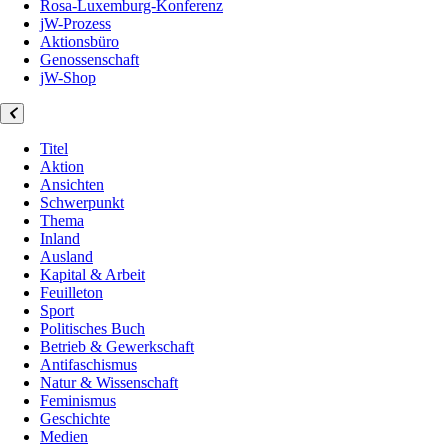
Rosa-Luxemburg-Konferenz
jW-Prozess
Aktionsbüro
Genossenschaft
jW-Shop
Titel
Aktion
Ansichten
Schwerpunkt
Thema
Inland
Ausland
Kapital & Arbeit
Feuilleton
Sport
Politisches Buch
Betrieb & Gewerkschaft
Antifaschismus
Natur & Wissenschaft
Feminismus
Geschichte
Medien