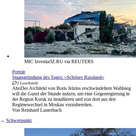
MIC Izvestia/IZ.RU via REUTERS
Porträt
Staatsgründung des Tages: »Schönes Russland«
2 Leserbriefe
Abo
Der Architekt von Boris Jelzins erschwindeltem Wahlsieg
will die Gunst der Stunde nutzen, um eine Gegenregierung in
der Region Kursk zu installieren und von dort aus den
Regimewechsel in Moskau vorzubereiten.
Von
Reinhard Lauterbach
→
Schwerpunkt