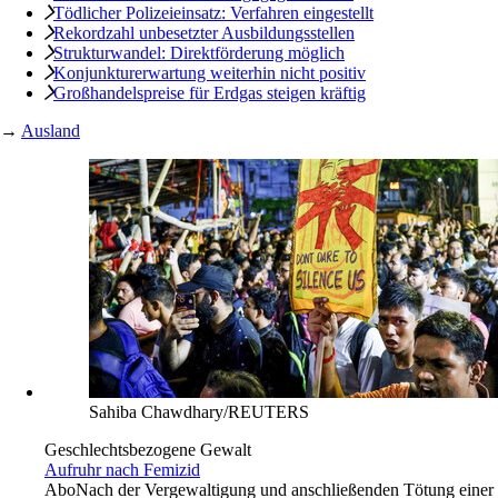
Tödlicher Polizeieinsatz: Verfahren eingestellt
Rekordzahl unbesetzter Ausbildungsstellen
Strukturwandel: Direktförderung möglich
Konjunkturerwartung weiterhin nicht positiv
Großhandelspreise für Erdgas steigen kräftig
→
Ausland
Sahiba Chawdhary/REUTERS
Geschlechtsbezogene Gewalt
Aufruhr nach Femizid
Abo
Nach der Vergewaltigung und anschließenden Tötung einer