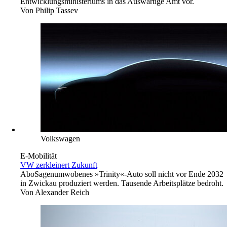
Entwicklungsministeriums in das Auswärtige Amt vor.
Von
Philip Tassev
Volkswagen
E-Mobilität
VW zerkleinert Zukunft
Abo
Sagenumwobenes »Trinity«-Auto soll nicht vor Ende 2032
in Zwickau produziert werden. Tausende Arbeitsplätze bedroht.
Von
Alexander Reich