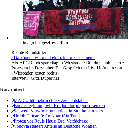
imago images/Revierfoto
Rechte Brandstifter
»Da können wir nicht einfach nur zuschauen«
Abo
AfD-Bundesparteitag in Wiesbaden: Bündnis mobilisiert zu
Protesten im Dezember. Ein Gespräch mit Lisa Hofmann von
»Wiesbaden gegen rechts«.
Interview:
Gitta Düperthal
Kurz notiert
MAD zählt mehr rechte »Verdachtsfälle«
Bundesregierung will Konjunkturprognose senken
Schwere Vorwürfe an Gericht in Stutthof-Prozess
Urteil: Haftstrafe für Angriff in Tram
Protest vor Reuls Haus: Drei Verdächtige
Vonovia steigert Anteile an Deutsche Wohnen