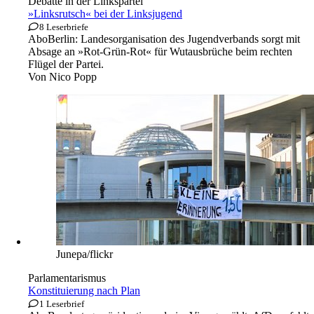
Debatte in der Linkspartei
»Linksrutsch« bei der Linksjugend
8 Leserbriefe
Abo
Berlin: Landesorganisation des Jugendverbands sorgt mit
Absage an »Rot-Grün-Rot« für Wutausbrüche beim rechten
Flügel der Partei.
Von
Nico Popp
Junepa/flickr
Parlamentarismus
Konstituierung nach Plan
1 Leserbrief