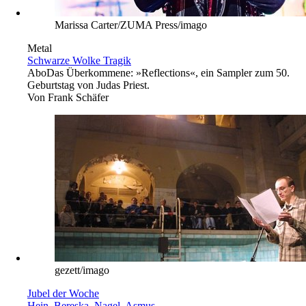
Marissa Carter/ZUMA Press/imago
Metal
Schwarze Wolke Tragik
Abo
Das Überkommene: »Reflections«, ein Sampler zum 50.
Geburtstag von Judas Priest.
Von
Frank Schäfer
gezett/imago
Jubel der Woche
Hein, Bereska, Nagel, Asmus