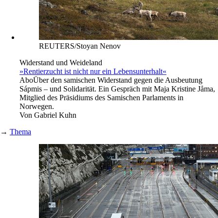
REUTERS/Stoyan Nenov
Widerstand und Weideland
»Rentierzucht ist nicht nur ein Lebensunterhalt«
Abo
Über den samischen Widerstand gegen die Ausbeutung
Sápmis – und Solidarität. Ein Gespräch mit Maja Kristine Jåma,
Mitglied des Präsidiums des Samischen Parlaments in
Norwegen.
Von
Gabriel Kuhn
→
Thema