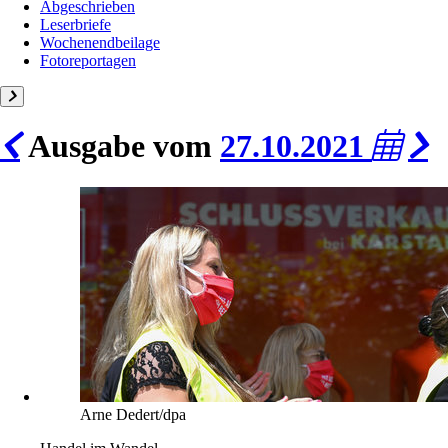
Abgeschrieben
Leserbriefe
Wochenendbeilage
Fotoreportagen
Ausgabe vom
27.10.2021
Arne Dedert/dpa