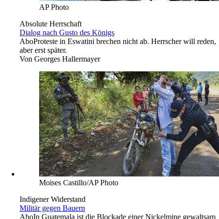
AP Photo
Absolute Herrschaft
Dialog nach Gusto des Königs
Abo
Proteste in Eswatini brechen nicht ab. Herrscher will reden,
aber erst später.
Von
Georges Hallermayer
Moises Castillo/AP Photo
Indigener Widerstand
Militär gegen Bauern
Abo
In Guatemala ist die Blockade einer Nickelmine gewaltsam