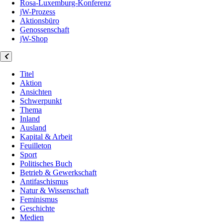
Rosa-Luxemburg-Konferenz
jW-Prozess
Aktionsbüro
Genossenschaft
jW-Shop
Titel
Aktion
Ansichten
Schwerpunkt
Thema
Inland
Ausland
Kapital & Arbeit
Feuilleton
Sport
Politisches Buch
Betrieb & Gewerkschaft
Antifaschismus
Natur & Wissenschaft
Feminismus
Geschichte
Medien