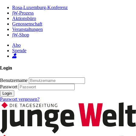
Zum
Rosa-Luxemburg-Konferenz
Inhalt
jW-Prozess
der
Aktionsbüro
Seite
Genossenschaft
Veranstaltungen
jW-Shop
Abo
Spende
Login
Benutzername
Passwort
Login
Passwort vergessen?