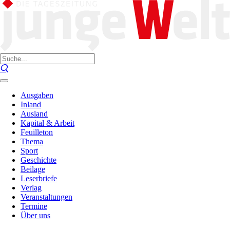
Ausgaben
Inland
Ausland
Kapital & Arbeit
Feuilleton
Thema
Sport
Geschichte
Beilage
Leserbriefe
Verlag
Veranstaltungen
Termine
Über uns