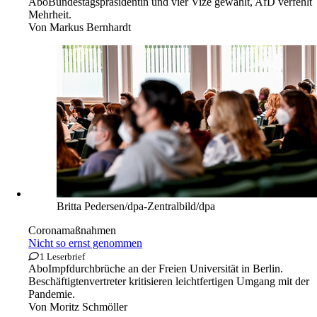
Abo
Bundestagspräsidentin und vier Vize gewählt, AfD verfehlt
Mehrheit.
Von
Markus Bernhardt
Britta Pedersen/dpa-Zentralbild/dpa
Coronamaßnahmen
Nicht so ernst genommen
1 Leserbrief
Abo
Impfdurchbrüche an der Freien Universität in Berlin.
Beschäftigtenvertreter kritisieren leichtfertigen Umgang mit der
Pandemie.
Von
Moritz Schmöller