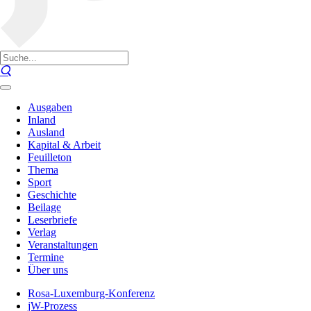
Ausgaben
Inland
Ausland
Kapital & Arbeit
Feuilleton
Thema
Sport
Geschichte
Beilage
Leserbriefe
Verlag
Veranstaltungen
Termine
Über uns
Rosa-Luxemburg-Konferenz
jW-Prozess