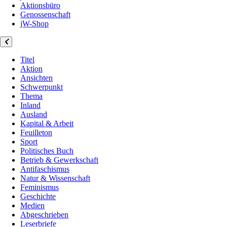
Aktionsbüro
Genossenschaft
jW-Shop
Titel
Aktion
Ansichten
Schwerpunkt
Thema
Inland
Ausland
Kapital & Arbeit
Feuilleton
Sport
Politisches Buch
Betrieb & Gewerkschaft
Antifaschismus
Natur & Wissenschaft
Feminismus
Geschichte
Medien
Abgeschrieben
Leserbriefe