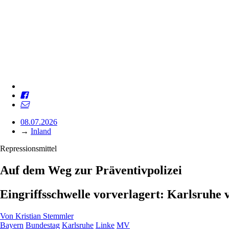
08.07.2026
→
Inland
Repressionsmittel
Auf dem Weg zur Präventivpolizei
Eingriffsschwelle vorverlagert: Karlsruhe 
Von
Kristian Stemmler
Bayern
Bundestag
Karlsruhe
Linke
MV