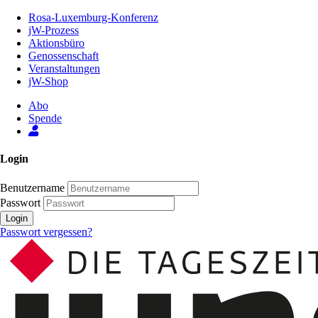
Zum
Rosa-Luxemburg-Konferenz
Inhalt
jW-Prozess
der
Aktionsbüro
Seite
Genossenschaft
Veranstaltungen
jW-Shop
Abo
Spende
Login
Benutzername
Passwort
Login
Passwort vergessen?