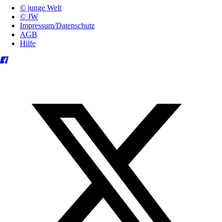
© junge Welt
© JW
Impressum/Datenschutz
AGB
Hilfe