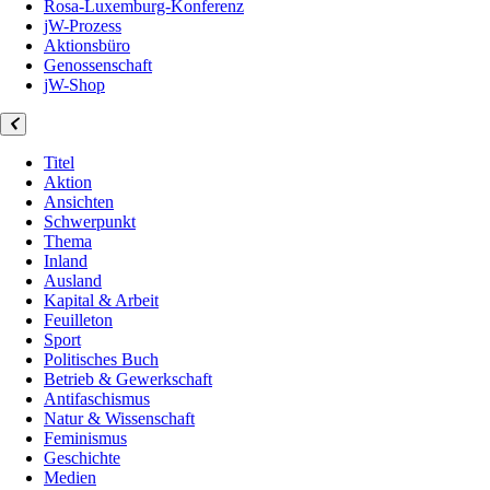
Rosa-Luxemburg-Konferenz
jW-Prozess
Aktionsbüro
Genossenschaft
jW-Shop
Titel
Aktion
Ansichten
Schwerpunkt
Thema
Inland
Ausland
Kapital & Arbeit
Feuilleton
Sport
Politisches Buch
Betrieb & Gewerkschaft
Antifaschismus
Natur & Wissenschaft
Feminismus
Geschichte
Medien