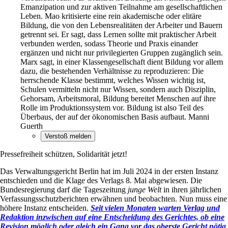
Emanzipation und zur aktiven Teilnahme am gesellschaftlichen
Leben. Mao kritisierte eine rein akademische oder elitäre
Bildung, die von den Lebensrealitäten der Arbeiter und Bauern
getrennt sei. Er sagt, dass Lernen sollte mit praktischer Arbeit
verbunden werden, sodass Theorie und Praxis einander
ergänzen und nicht nur privilegierten Gruppen zugänglich sein.
Marx sagt, in einer Klassengesellschaft dient Bildung vor allem
dazu, die bestehenden Verhältnisse zu reproduzieren: Die
herrschende Klasse bestimmt, welches Wissen wichtig ist,
Schulen vermitteln nicht nur Wissen, sondern auch Disziplin,
Gehorsam, Arbeitsmoral, Bildung bereitet Menschen auf ihre
Rolle im Produktionssystem vor. Bildung ist also Teil des
Überbaus, der auf der ökonomischen Basis aufbaut. Manni
Guerth
Pressefreiheit schützen, Solidarität jetzt!
Das Verwaltungsgericht Berlin hat im Juli 2024 in der ersten Instanz
entschieden und die Klage des Verlags 8. Mai abgewiesen. Die
Bundesregierung darf die Tageszeitung
junge Welt
in ihren jährlichen
Verfassungsschutzberichten erwähnen und beobachten. Nun muss eine
höhere Instanz entscheiden.
Seit vielen Monaten warten Verlag und
Redaktion inzwischen auf eine Entscheidung des Gerichtes, ob eine
Revision möglich oder gleich ein Gang vor das oberste Gericht nötig