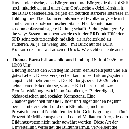
Russlanddeutsche, also Bürgerinnen und Bürger, die die UdSSR
noch miterlebten und unter dem Gorbatschow-Jelzin-Irrsinn in
die BRD übersiedelten, zeigen ein deutlich stärkeres Interesse an
Bildung ihrer Nachkommen, als andere Bevölkerungsteile mit
ähnlichem sozioökonomischen Status. Hier könnte man
zusammenfassend sagen: Bildung schafft Bildungshunger. By
the way: Systemimmanent wurde es in der BRD mit Hilfe der
SPD seinerzeit tatsächlich möglich, als Arbeiterkind zu
studieren. Ja, ja, zu wenig und – mit Blick auf die DDR-
Konkurrenz – nur auf äußeren Druck. Wie sieht es heute aus?
Thomas Bartsch-Hauschild
aus Hamburg
16. Juni 2026 um
10:08 Uhr
Bildung sichert den Aufstieg im Beruf, den Arbeitsplatz und ein
gutes Leben. Dieses Versprechen kann unser Bildungssystem
längst nicht mehr einlösen. Der Bildungsbericht 2026 liefert
keine neuen Erkenntnisse, von der Kita bis zur Uni bzw.
Berufsausbildung, es fehlt an fast allem, z. B. der digital,
pädagogischen und sozialen Kompetenz. Eine
Chancengleichheit für alle Kinder und Jugendlichen beginnt
bereits mit der Geburt und dem Elternhaus, nicht mit
Privatschulen und Nachhilfeunterricht. Geld ist genug da – fünf
Prozent für Militärausgaben – das sind Milliarden Euro, die dem
Bildungssystem nicht mehr gewährt werden. Diese Art der
Umverteilung verfestigt die Bildungsarmut, verweigert die