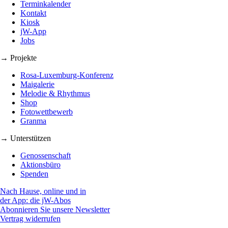
Terminkalender
Kontakt
Kiosk
jW-App
Jobs
→ Projekte
Rosa-Luxemburg-Konferenz
Maigalerie
Melodie & Rhythmus
Shop
Fotowettbewerb
Granma
→ Unterstützen
Genossenschaft
Aktionsbüro
Spenden
Nach Hause, online und in
der App: die jW-Abos
Abonnieren Sie unsere Newsletter
Vertrag widerrufen