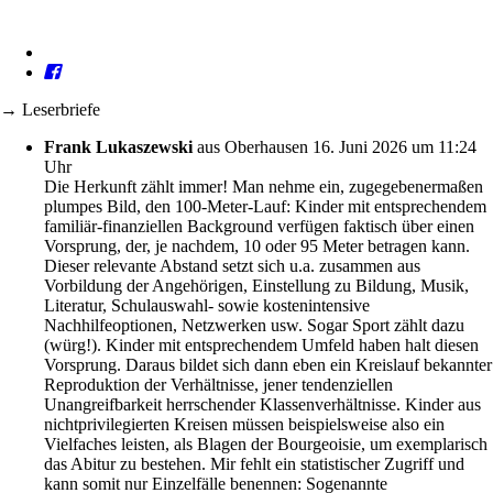
→ Leserbriefe
Frank Lukaszewski
aus Oberhausen
16. Juni 2026 um 11:24
Uhr
Die Herkunft zählt immer! Man nehme ein, zugegebenermaßen
plumpes Bild, den 100-Meter-Lauf: Kinder mit entsprechendem
familiär-finanziellen Background verfügen faktisch über einen
Vorsprung, der, je nachdem, 10 oder 95 Meter betragen kann.
Dieser relevante Abstand setzt sich u.a. zusammen aus
Vorbildung der Angehörigen, Einstellung zu Bildung, Musik,
Literatur, Schulauswahl- sowie kostenintensive
Nachhilfeoptionen, Netzwerken usw. Sogar Sport zählt dazu
(würg!). Kinder mit entsprechendem Umfeld haben halt diesen
Vorsprung. Daraus bildet sich dann eben ein Kreislauf bekannter
Reproduktion der Verhältnisse, jener tendenziellen
Unangreifbarkeit herrschender Klassenverhältnisse. Kinder aus
nichtprivilegierten Kreisen müssen beispielsweise also ein
Vielfaches leisten, als Blagen der Bourgeoisie, um exemplarisch
das Abitur zu bestehen. Mir fehlt ein statistischer Zugriff und
kann somit nur Einzelfälle benennen: Sogenannte