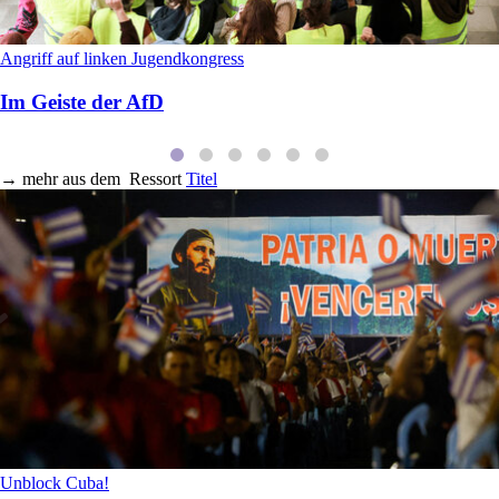
Angriff auf linken Jugendkongress
Im Geiste der AfD
→
mehr aus dem
Ressort
Titel
Unblock Cuba!