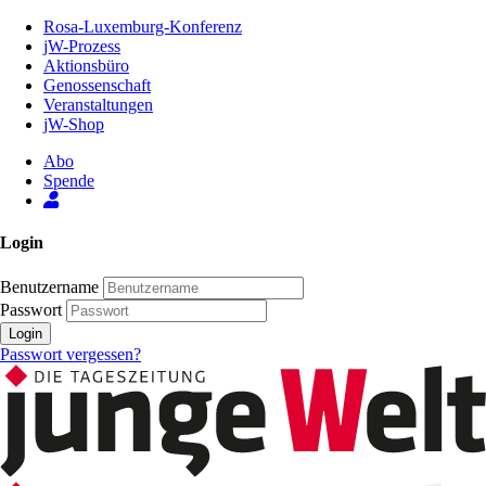
Zum
Rosa-Luxemburg-Konferenz
Inhalt
jW-Prozess
der
Aktionsbüro
Seite
Genossenschaft
Veranstaltungen
jW-Shop
Abo
Spende
Login
Benutzername
Passwort
Login
Passwort vergessen?