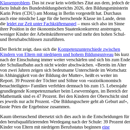
Klassenproblem
. Das ist zwar kein wörtliches Zitat aus dem, jedoch de
facto Inhalt des Bundesbildungsberichts 2026, den Bildungsministerin
Karin Prien (CDU) am Montag in Berlin vorgestellt hat. Durchaus
auch eine missliche Lage für die herrschende Klasse im Lande, denn
die
leidet zur Zeit unter Fachkräftemangel
– muss sich also im Sinne
ihrer Position in der ökonomischen Staatenkonkurrenz anstrengen,
weniger Kinder der Arbeitskräftereserve und mehr den hohen Schul-
und Berufsabschlüssen zuzuführen.
Der Bericht zeigt, dass sich die
Kompetenzunterschiede zwischen
Kindern von Eltern mit niedrigem und hohem Bildungsniveau
bis kurz
nach der Einschulung immer weiter verschärfen und sich bis zum Ende
der Schullaufbahn auch nicht wieder abschwächen. »Bereits im Alter
von zwei Jahren zeigen sich bedeutsame Unterschiede im Wortschatz
in Abhängigkeit von der Bildung der Mutter«, heißt es weiter im
Report. 39 Prozent der Töchter und Söhne von »sozioökonomisch
benachteiligten« Familien verfehlen demnach bis zum 15. Lebensjahr
grundlegende Kompetenzmarker beim Lesevermögen, im Bereich der
Mathematik sind es 47 Prozent. Bei den Kindern der Oberschicht sind
es jeweils nur acht Prozent. »Die Bildungsschere geht ab Geburt auf«,
fasste Prien die Ergebnisse zusammen.
Kaum überraschend übersetzt sich dies auch in die Entscheidungen für
den berufsqualifizierenden Werdegang nach der Schule: 39 Prozent der
Kinder von Eltern mit niedrigem Berufsstatus beginnen
eine