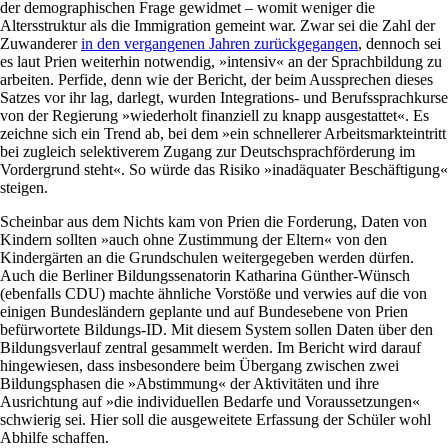
der demographischen Frage gewidmet – womit weniger die
Altersstruktur als die Immigration gemeint war. Zwar sei die Zahl der
Zuwanderer
in den vergangenen Jahren zurückgegangen
, dennoch sei
es laut Prien weiterhin notwendig, »intensiv« an der Sprachbildung zu
arbeiten. Perfide, denn wie der Bericht, der beim Aussprechen dieses
Satzes vor ihr lag, darlegt, wurden Integrations- und Berufssprachkurse
von der Regierung »wiederholt finanziell zu knapp ausgestattet«. Es
zeichne sich ein Trend ab, bei dem »ein schnellerer Arbeitsmarkteintritt
bei zugleich selektiverem Zugang zur Deutschsprachförderung im
Vordergrund steht«. So würde das Risiko »inadäquater Beschäftigung«
steigen.
Scheinbar aus dem Nichts kam von Prien die Forderung, Daten von
Kindern sollten »auch ohne Zustimmung der Eltern« von den
Kindergärten an die Grundschulen weitergegeben werden dürfen.
Auch die Berliner Bildungssenatorin Katharina Günther-Wünsch
(ebenfalls CDU) machte ähnliche Vorstöße und verwies auf die von
einigen Bundesländern geplante und auf Bundesebene von Prien
befürwortete Bildungs-ID. Mit diesem System sollen Daten über den
Bildungsverlauf zentral gesammelt werden. Im Bericht wird darauf
hingewiesen, dass insbesondere beim Übergang zwischen zwei
Bildungsphasen die »Abstimmung« der Aktivitäten und ihre
Ausrichtung auf »die individuellen Bedarfe und Voraussetzungen«
schwierig sei. Hier soll die ausgeweitete Erfassung der Schüler wohl
Abhilfe schaffen.