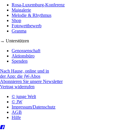
Rosa-Luxemburg-Konferenz
Maigalerie
Melodie & Rhythmus
Shop
Fotowettbewerb
Granma
→ Unterstützen
Genossenschaft
Aktionsbüro
Spenden
Nach Hause, online und in
der App: die jW-Abos
Abonnieren Sie unsere Newsletter
Vertrag widerrufen
© junge Welt
© JW
Impressum/Datenschutz
AGB
Hilfe