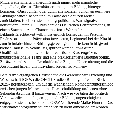
Mittlerweile scheitern allerdings auch immer mehr männliche
Jugendliche, die aus Elternhäusern mit gutem Bildungshintergrund
kommen. »Dass Jungen quer durch alle sozialen Schichten geringere
Bildungschancen haben und im Laufe der Schulzeit weiter
zurückfallen, ist ein ernstes bildungspolitisches Warnsignal«,
konstatierte Stefan Düll, Präsident des Deutschen Lehrerverbands, in
einem Statement zum Chancenmonitor. »Wer mehr
Bildungsgerechtigkeit will, muss endlich konsequent in Personal,
Professionalität und Prävention investieren, beginnend bei der Kita bis
zum Schulabschluss.« Bildungsgerechtigkeit dürfe kein Schlagwort
bleiben, müsse im Schulalltag spürbar werden, etwa durch
Qualitätsstandards im Unterricht, realistische Klassengrößen,
multiprofessionelle Teams und eine praxisorientierte Bildungspolitik.
Zusätzlich müssten die Lehrkräfte »die Zeit, die Unterstützung und die
Ausbildung haben, um individuell fördern zu können«.
Bereits im vergangenen Herbst hatte die Gewerkschaft Erziehung und
Wissenschaft (GEW) die OECD-Studie »Bildung auf einen Blick
2025« herangezogen, um auf die wachsenden Kompetenzunterschiede
zwischen jungen Menschen mit Hochschulbildung und jenen ohne
Sekundarabschluss II hinzuweisen. Nach wie vor täten die politisch
Verantwortlichen nicht genug, um der Bildungsungerechtigkeit
entgegenzusteuern, betonte die GEW-Vorsitzende Maike Finnern. Das
Startchancenprogramm sei erheblich zu klein dimensioniert worden.