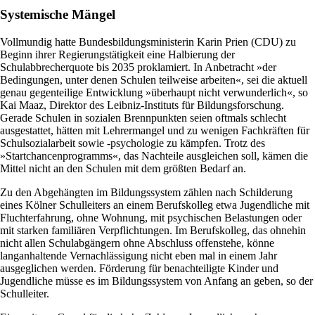
Systemische Mängel
Vollmundig hatte Bundesbildungsministerin Karin Prien (CDU) zu
Beginn ihrer Regierungstätigkeit eine Halbierung der
Schulabbrecherquote bis 2035 proklamiert. In Anbetracht »der
Bedingungen, unter denen Schulen teilweise arbeiten«, sei die aktuell
genau gegenteilige Entwicklung »überhaupt nicht verwunderlich«, so
Kai Maaz, Direktor des Leibniz-Instituts für Bildungsforschung.
Gerade Schulen in sozialen Brennpunkten seien oftmals schlecht
ausgestattet, hätten mit Lehrermangel und zu wenigen Fachkräften für
Schulsozialarbeit sowie -psychologie zu kämpfen. Trotz des
»Startchancenprogramms«, das Nachteile ausgleichen soll, kämen die
Mittel nicht an den Schulen mit dem größten Bedarf an.
Zu den Abgehängten im Bildungssystem zählen nach Schilderung
eines Kölner Schulleiters an einem Berufskolleg etwa Jugendliche mit
Fluchterfahrung, ohne Wohnung, mit psychischen Belastungen oder
mit starken familiären Verpflichtungen. Im Berufskolleg, das ohnehin
nicht allen Schulabgängern ohne Abschluss offenstehe, könne
langanhaltende Vernachlässigung nicht eben mal in einem Jahr
ausgeglichen werden. Förderung für benachteiligte Kinder und
Jugendliche müsse es im Bildungssystem von Anfang an geben, so der
Schulleiter.