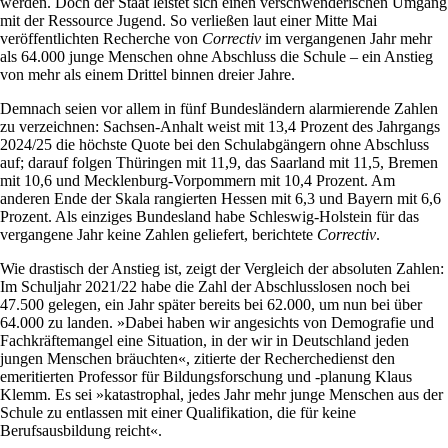
werden. Doch der Staat leistet sich einen verschwenderischen Umgang
mit der Ressource Jugend. So verließen laut einer Mitte Mai
veröffentlichten Recherche von
Correctiv
im vergangenen Jahr mehr
als 64.000 junge Menschen ohne Abschluss die Schule – ein Anstieg
von mehr als einem Drittel binnen dreier Jahre.
Demnach seien vor allem in fünf Bundesländern alarmierende Zahlen
zu verzeichnen: Sachsen-Anhalt weist mit 13,4 Prozent des Jahrgangs
2024/25 die höchste Quote bei den Schulabgängern ohne Abschluss
auf; darauf folgen Thüringen mit 11,9, das Saarland mit 11,5, Bremen
mit 10,6 und Mecklenburg-Vorpommern mit 10,4 Prozent. Am
anderen Ende der Skala rangierten Hessen mit 6,3 und Bayern mit 6,6
Prozent. Als einziges Bundesland habe Schleswig-Holstein für das
vergangene Jahr keine Zahlen geliefert, berichtete
Correctiv
.
Wie drastisch der Anstieg ist, zeigt der Vergleich der absoluten Zahlen:
Im Schuljahr 2021/22 habe die Zahl der Abschlusslosen noch bei
47.500 gelegen, ein Jahr später bereits bei 62.000, um nun bei über
64.000 zu landen. »Dabei haben wir angesichts von Demografie und
Fachkräftemangel eine Situation, in der wir in Deutschland jeden
jungen Menschen bräuchten«, zitierte der Recherchedienst den
emeritierten Professor für Bildungsforschung und -planung Klaus
Klemm. Es sei »katastrophal, jedes Jahr mehr junge Menschen aus der
Schule zu entlassen mit einer Qualifikation, die für keine
Berufsausbildung reicht«.