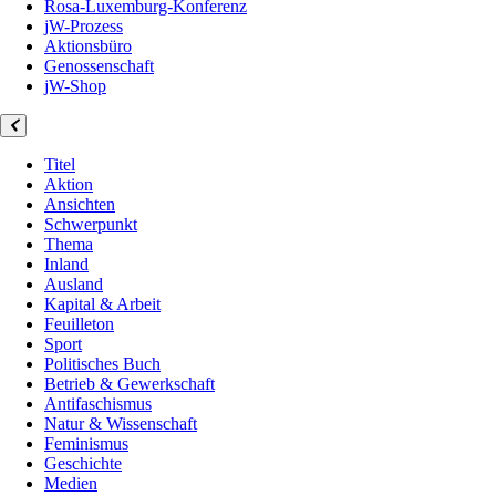
Rosa-Luxemburg-Konferenz
jW-Prozess
Aktionsbüro
Genossenschaft
jW-Shop
Titel
Aktion
Ansichten
Schwerpunkt
Thema
Inland
Ausland
Kapital & Arbeit
Feuilleton
Sport
Politisches Buch
Betrieb & Gewerkschaft
Antifaschismus
Natur & Wissenschaft
Feminismus
Geschichte
Medien