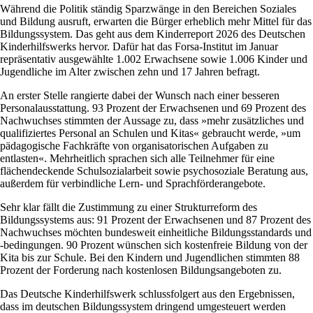
Während die Politik ständig Sparzwänge in den Bereichen Soziales
und Bildung ausruft, erwarten die Bürger erheblich mehr Mittel für das
Bildungssystem. Das geht aus dem Kinderreport 2026 des Deutschen
Kinderhilfswerks hervor. Dafür hat das Forsa-Institut im Januar
repräsentativ ausgewählte 1.002 Erwachsene sowie 1.006 Kinder und
Jugendliche im Alter zwischen zehn und 17 Jahren befragt.
An erster Stelle rangierte dabei der Wunsch nach einer besseren
Personalausstattung. 93 Prozent der Erwachsenen und 69 Prozent des
Nachwuchses stimmten der Aussage zu, dass »mehr zusätzliches und
qualifiziertes Personal an Schulen und Kitas« gebraucht werde, »um
pädagogische Fachkräfte von organisatorischen Aufgaben zu
entlasten«. Mehrheitlich sprachen sich alle Teilnehmer für eine
flächendeckende Schulsozialarbeit sowie psychosoziale Beratung aus,
außerdem für verbindliche Lern- und Sprachförderangebote.
Sehr klar fällt die Zustimmung zu einer Strukturreform des
Bildungssystems aus: 91 Prozent der Erwachsenen und 87 Prozent des
Nachwuchses möchten bundesweit einheitliche Bildungsstandards und
-bedingungen. 90 Prozent wünschen sich kostenfreie Bildung von der
Kita bis zur Schule. Bei den Kindern und Jugendlichen stimmten 88
Prozent der Forderung nach kostenlosen Bildungsangeboten zu.
Das Deutsche Kinderhilfswerk schlussfolgert aus den Ergebnissen,
dass im deutschen Bildungssystem dringend umgesteuert werden