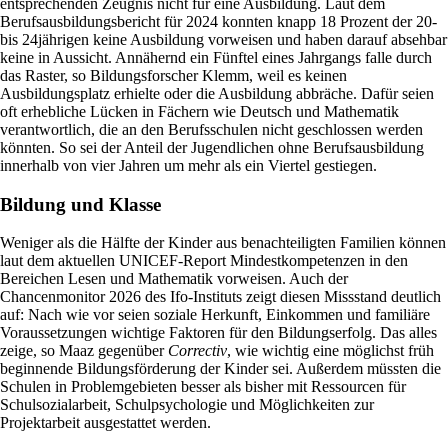
entsprechenden Zeugnis nicht für eine Ausbildung. Laut dem
Berufsausbildungsbericht für 2024 konnten knapp 18 Prozent der 20-
bis 24jährigen keine Ausbildung vorweisen und haben darauf absehbar
keine in Aussicht. Annähernd ein Fünftel eines Jahrgangs falle durch
das Raster, so Bildungsforscher Klemm, weil es keinen
Ausbildungsplatz erhielte oder die Ausbildung abbräche. Dafür seien
oft erhebliche Lücken in Fächern wie Deutsch und Mathematik
verantwortlich, die an den Berufsschulen nicht geschlossen werden
könnten. So sei der Anteil der Jugendlichen ohne Berufsausbildung
innerhalb von vier Jahren um mehr als ein Viertel gestiegen.
Bildung und Klasse
Weniger als die Hälfte der Kinder aus benachteiligten Familien können
laut dem aktuellen UNICEF-Report Mindestkompetenzen in den
Bereichen Lesen und Mathematik vorweisen. Auch der
Chancenmonitor 2026 des Ifo-Instituts zeigt diesen Missstand deutlich
auf: Nach wie vor seien soziale Herkunft, Einkommen und familiäre
Voraussetzungen wichtige Faktoren für den Bildungserfolg. Das alles
zeige, so Maaz gegenüber
Correctiv
, wie wichtig eine möglichst früh
beginnende Bildungsförderung der Kinder sei. Außerdem müssten die
Schulen in Problemgebieten besser als bisher mit Ressourcen für
Schulsozialarbeit, Schulpsychologie und Möglichkeiten zur
Projektarbeit ausgestattet werden.