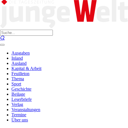
Ausgaben
Inland
Ausland
Kapital & Arbeit
Feuilleton
Thema
Sport
Geschichte
Beilage
Leserbriefe
Verlag
Veranstaltungen
Termine
Über uns