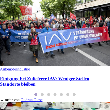
Automobilindustrie
Einigung bei Zulieferer IAV: Weniger Stellen,
Standorte bleiben
→
mehr von
Gudrun Giese