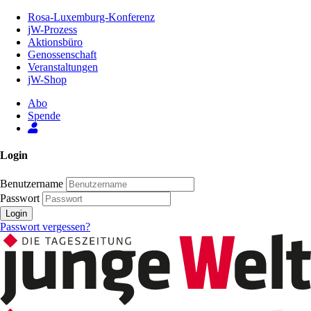
Zum
Rosa-Luxemburg-Konferenz
Inhalt
jW-Prozess
der
Aktionsbüro
Seite
Genossenschaft
Veranstaltungen
jW-Shop
Abo
Spende
Login
Benutzername
Passwort
Login
Passwort vergessen?