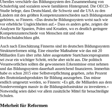
Überdies verschärfe das Bildungssystem den Zusammenhang von
Schulerfolg und sozialem sowie familiärem Hintergrund. Die OECD-
Studie belege, dass Deutschland, die Schweiz und die USA zu den
Ländern mit den größten Kompetenzunterschieden nach Bildungsstand
gehörten, so Finnern. »Das deutsche Bildungssystem weist nach wie
vor erhebliche Ungleichheiten auf.« Dass es anders gehe, zeigten die
Analysen für Spanien, Polen und Kroatien, wo es deutlich geringere
Kompetenzunterschiede von Menschen mit und ohne
Hochschulabschluss gibt.
Auch nach Einschätzung Finnerns sind im deutschen Bildungssystem
Strukturreformen nötig. Eine einzelne Maßnahme wie das mit 20
Milliarden Euro über zehn Jahre ausgestattete Startchancenprogramm
sei zwar ein wichtiger Schritt, reiche aber nicht aus. Die politisch
Verantwortlichen sollten die gewonnenen Erkenntnisse ernst nehmen
und das Bildungssystem dauerhaft ausreichend finanzieren. Immerhin
habe es schon 2015 eine Selbstverpflichtung gegeben, zehn Prozent
des Bruttoinlandsproduktes für Bildung auszugeben. Das müsse
endlich umgesetzt werden, so Finnern: »Es gilt, die Milliarden aus dem
Sondervermögen massiv in die Bildungsinfrastruktur zu investieren.«
Notwendig seien dabei vor allem zusätzliche Mittel für benachteiligte
Schulen.
Mehrheit für Reformen