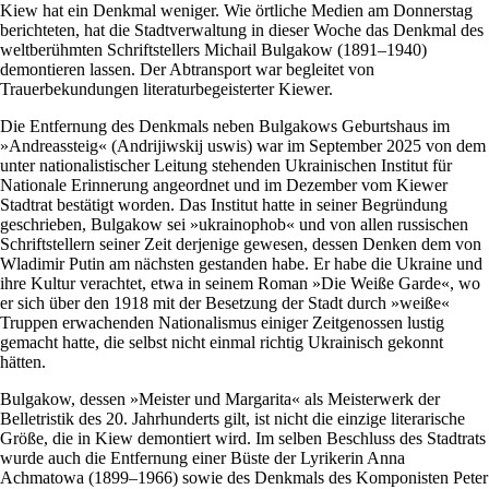
Kiew hat ein Denkmal weniger. Wie örtliche Medien am Donnerstag
berichteten, hat die Stadtverwaltung in dieser Woche das Denkmal des
weltberühmten Schriftstellers Michail Bulgakow (1891–1940)
demontieren lassen. Der Abtransport war begleitet von
Trauerbekundungen literaturbegeisterter Kiewer.
Die Entfernung des Denkmals neben Bulgakows Geburtshaus im
»Andreassteig« (Andrijiwskij uswis) war im September 2025 von dem
unter nationalistischer Leitung stehenden Ukrainischen Institut für
Nationale Erinnerung angeordnet und im Dezember vom Kiewer
Stadtrat bestätigt worden. Das Institut hatte in seiner Begründung
geschrieben, Bulgakow sei »ukrainophob« und von allen russischen
Schriftstellern seiner Zeit derjenige gewesen, dessen Denken dem von
Wladimir Putin am nächsten gestanden habe. Er habe die Ukraine und
ihre Kultur verachtet, etwa in seinem Roman »Die Weiße Garde«, wo
er sich über den 1918 mit der Besetzung der Stadt durch »weiße«
Truppen erwachenden Nationalismus einiger Zeitgenossen lustig
gemacht hatte, die selbst nicht einmal richtig Ukrainisch gekonnt
hätten.
Bulgakow, dessen »Meister und Margarita« als Meisterwerk der
Belletristik des 20. Jahrhunderts gilt, ist nicht die einzige literarische
Größe, die in Kiew demontiert wird. Im selben Beschluss des Stadtrats
wurde auch die Entfernung einer Büste der Lyrikerin Anna
Achmatowa (1899–1966) sowie des Denkmals des Komponisten Peter