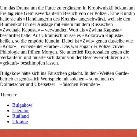
Um das Drama um die Farce zu ergänzen: In Kropiwnizkij bekam am
Freitag eine Gemüseverkäuferin Besuch von der Polizei. Eine Kundin
hatte sie als »Handlangerin des Kremls« angeschwärzt, weil sie den
Blumenkohl in der Auslage mit einem mit dem Russischen –
»Zwetnaja Kapusta« – verwandten Wort als »Zwitna Kapusta«
beschriftet hatte. Auf Ukrainisch müsse es »Kolorowa Kapusta«
heißen, so die empörte Kundin. Dabei ist »Zwit« genau dasselbe wie
»Kolor« – es bedeutet »Farbe«. Das war sogar der Polizei zuviel
Philologie am frühen Morgen. Sie unterließ Repressalien gegen die
Verkäuferin und musste sich dafür von der Beschwerdeführerin als
»gekauft« beschimpfen lassen.
Bulgakow hätte sich ins Fäustchen gelacht. In der »Weißen Garde«
betrieb er genüsslich Wortspiele mit solchen – so nennen es
Dolmetscher und Übersetzer – »falschen Freunden«.
Themen:
Bulgakow
Literatur
Rußland
Ukraine