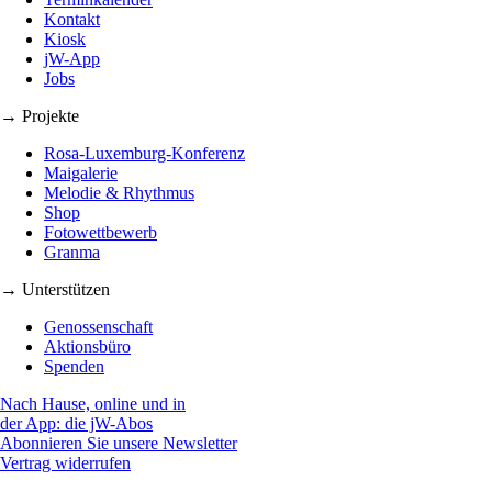
Kontakt
Kiosk
jW-App
Jobs
→ Projekte
Rosa-Luxemburg-Konferenz
Maigalerie
Melodie & Rhythmus
Shop
Fotowettbewerb
Granma
→ Unterstützen
Genossenschaft
Aktionsbüro
Spenden
Nach Hause, online und in
der App: die jW-Abos
Abonnieren Sie unsere Newsletter
Vertrag widerrufen