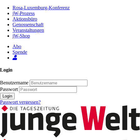
Zum
Rosa-Luxemburg-Konferenz
Inhalt
jW-Prozess
der
Aktionsbüro
Seite
Genossenschaft
Veranstaltungen
jW-Shop
Abo
Spende
Login
Benutzername
Passwort
Login
Passwort vergessen?