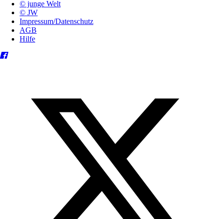
© junge Welt
© JW
Impressum/Datenschutz
AGB
Hilfe