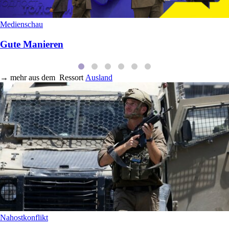
Medienschau
Gute Manieren
→
mehr aus dem
Ressort
Ausland
Nahostkonflikt