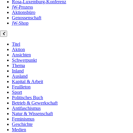
Rosa-Luxemburg-Konferenz
jW-Prozess
Aktionsbüro
Genossenschaft
jW-Shop
Titel
Aktion
Ansichten
Schwerpunkt
Thema
Inland
Ausland
Kapital & Arbeit
Feuilleton
Sport
Politisches Buch
Betrieb & Gewerkschaft
Antifaschismus
Natur & Wissenschaft
Feminismus
Geschichte
Medien