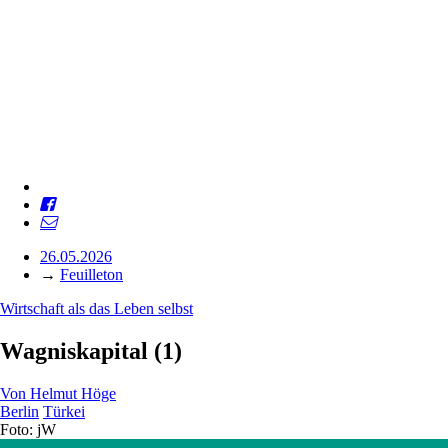
26.05.2026
→
Feuilleton
Wirtschaft als das Leben selbst
Wagniskapital (1)
Von
Helmut Höge
Berlin
Türkei
Foto: jW