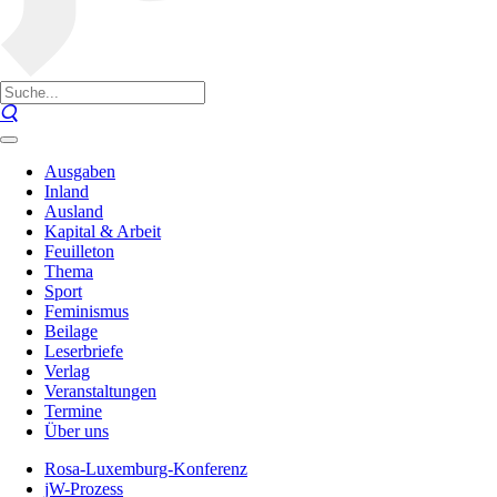
Ausgaben
Inland
Ausland
Kapital & Arbeit
Feuilleton
Thema
Sport
Feminismus
Beilage
Leserbriefe
Verlag
Veranstaltungen
Termine
Über uns
Rosa-Luxemburg-Konferenz
jW-Prozess