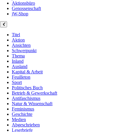
Aktionsbüro
Genossenschaft
jW-Shop
Titel
Aktion
Ansichten
Schwerpunkt
Thema
Inland
Ausland
Kapital & Arbeit
Feuilleton
Sport
Politisches Buch
Betrieb & Gewerkschaft
Antifaschismus
Natur & Wissenschaft
Feminismus
Geschichte
Medien
Abgeschrieben
Leserbriefe