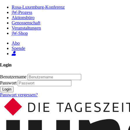
Zum
Rosa-Luxemburg-Konferenz
Inhalt
jW-Prozess
der
Aktionsbüro
Seite
Genossenschaft
Veranstaltungen
jW-Shop
Abo
Spende
Login
Benutzername
Passwort
Login
Passwort vergessen?