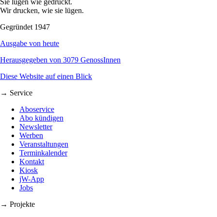
Sie lügen wie gedruckt.
Wir drucken, wie sie lügen.
Gegründet 1947
Ausgabe von heute
Herausgegeben von 3079 GenossInnen
Diese Website auf einen Blick
→ Service
Aboservice
Abo kündigen
Newsletter
Werben
Veranstaltungen
Terminkalender
Kontakt
Kiosk
jW-App
Jobs
→ Projekte