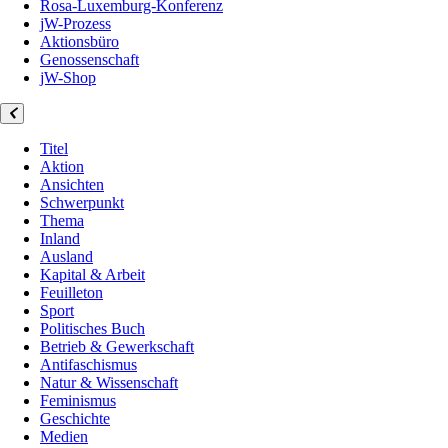
Rosa-Luxemburg-Konferenz
jW-Prozess
Aktionsbüro
Genossenschaft
jW-Shop
Titel
Aktion
Ansichten
Schwerpunkt
Thema
Inland
Ausland
Kapital & Arbeit
Feuilleton
Sport
Politisches Buch
Betrieb & Gewerkschaft
Antifaschismus
Natur & Wissenschaft
Feminismus
Geschichte
Medien