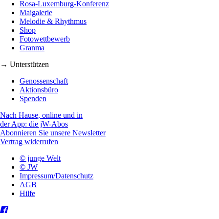
Rosa-Luxemburg-Konferenz
Maigalerie
Melodie & Rhythmus
Shop
Fotowettbewerb
Granma
→ Unterstützen
Genossenschaft
Aktionsbüro
Spenden
Nach Hause, online und in
der App: die jW-Abos
Abonnieren Sie unsere Newsletter
Vertrag widerrufen
© junge Welt
© JW
Impressum/Datenschutz
AGB
Hilfe