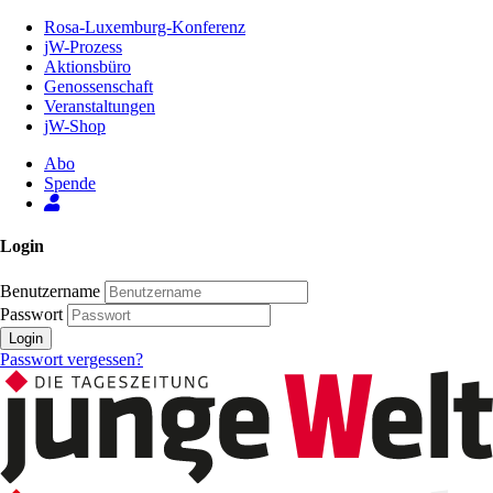
Zum
Rosa-Luxemburg-Konferenz
Inhalt
jW-Prozess
der
Aktionsbüro
Seite
Genossenschaft
Veranstaltungen
jW-Shop
Abo
Spende
Login
Benutzername
Passwort
Login
Passwort vergessen?