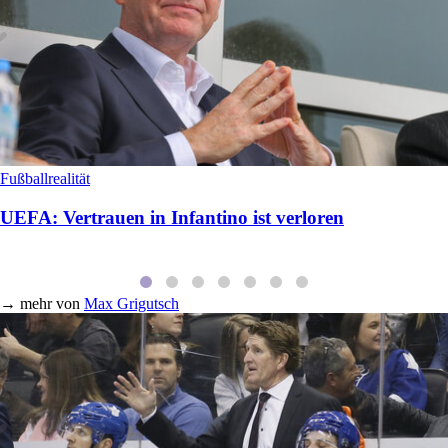
Fußballrealität
UEFA: Vertrauen in Infantino ist verloren
→
mehr von
Max Grigutsch