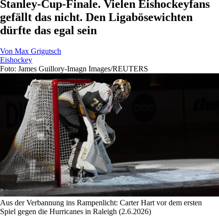
Stanley-Cup-Finale. Vielen Eishockeyfans
gefällt das nicht. Den Ligabösewichten
dürfte das egal sein
Von
Max Grigutsch
Eishockey
Foto: James Guillory-Imagn Images/REUTERS
Aus der Verbannung ins Rampenlicht: Carter Hart vor dem ersten
Spiel gegen die Hurricanes in Raleigh (2.6.2026)