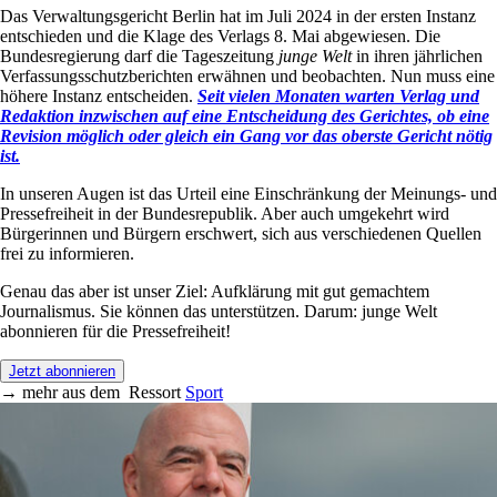
Das Verwaltungsgericht Berlin hat im Juli 2024 in der ersten Instanz
entschieden und die Klage des Verlags 8. Mai abgewiesen. Die
Bundesregierung darf die Tageszeitung
junge Welt
in ihren jährlichen
Verfassungsschutzberichten erwähnen und beobachten. Nun muss eine
höhere Instanz entscheiden.
Seit vielen Monaten warten Verlag und
Redaktion inzwischen auf eine Entscheidung des Gerichtes, ob eine
Revision möglich oder gleich ein Gang vor das oberste Gericht nötig
ist.
In unseren Augen ist das Urteil eine Einschränkung der Meinungs- und
Pressefreiheit in der Bundesrepublik. Aber auch umgekehrt wird
Bürgerinnen und Bürgern erschwert, sich aus verschiedenen Quellen
frei zu informieren.
Genau das aber ist unser Ziel: Aufklärung mit gut gemachtem
Journalismus. Sie können das unterstützen. Darum: junge Welt
abonnieren für die Pressefreiheit!
Jetzt abonnieren
→
mehr aus dem
Ressort
Sport