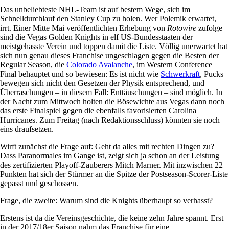
Das unbeliebteste NHL-Team ist auf bestem Wege, sich im
Schnelldurchlauf den Stanley Cup zu holen. Wer Polemik erwartet,
irrt. Einer Mitte Mai veröffentlichten Erhebung von
Rotowire
zufolge
sind die Vegas Golden Knights in elf US-Bundesstaaten der
meistgehasste Verein und toppen damit die Liste. Völlig unerwartet hat
sich nun genau dieses Franchise ungeschlagen gegen die Besten der
Regular Season, die
Colorado Avalanche
, im Western Conference
Final behauptet und so bewiesen: Es ist nicht wie
Schwerkraft
, Pucks
bewegen sich nicht den Gesetzen der Physik entsprechend, und
Überraschungen – in diesem Fall: Enttäuschungen – sind möglich. In
der Nacht zum Mittwoch holten die Bösewichte aus Vegas dann noch
das erste Finalspiel gegen die ebenfalls favorisierten Carolina
Hurricanes. Zum Freitag (nach Redaktionsschluss) könnten sie noch
eins draufsetzen.
Wirft zunächst die Frage auf: Geht da alles mit rechten Dingen zu?
Dass Paranormales im Gange ist, zeigt sich ja schon an der Leistung
des zertifizierten Playoff-Zauberers Mitch Marner. Mit inzwischen 22
Punkten hat sich der Stürmer an die Spitze der Postseason-­Scorer-Liste
gepasst und geschossen.
Frage, die zweite: Warum sind die Knights überhaupt so verhasst?
Erstens ist da die Vereinsgeschichte, die keine zehn Jahre spannt. Erst
in der 2017/18er Saison nahm das Franchise für eine