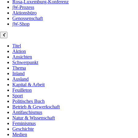
Rosa-Luxemburg-Konferenz
jW-Prozess
Aktionsbüro
Genossenschaft
jW-Shop
Titel
Aktion
Ansichten
Schwerpunkt
Thema
Inland
Ausland
Kapital & Arbeit
Feuilleton
Sport
Politisches Buch
Betrieb & Gewerkschaft
Antifaschismus
Natur & Wissenschaft
Feminismus
Geschichte
Medien