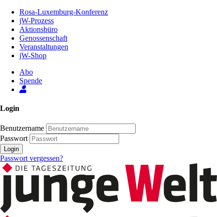
Zum
Rosa-Luxemburg-Konferenz
Inhalt
jW-Prozess
der
Aktionsbüro
Seite
Genossenschaft
Veranstaltungen
jW-Shop
Abo
Spende
Login
Benutzername
Passwort
Login
Passwort vergessen?