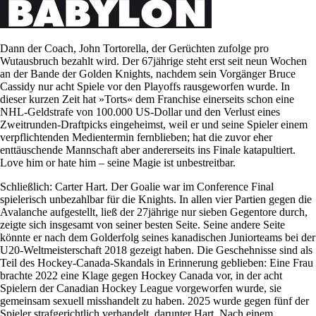
Dann der Coach, John Tortorella, der Gerüchten zufolge pro
Wutausbruch bezahlt wird. Der 67jährige steht erst seit neun Wochen
an der Bande der Golden Knights, nachdem sein Vorgänger Bruce
Cassidy nur acht Spiele vor den Playoffs rausgeworfen wurde. In
dieser kurzen Zeit hat »Torts« dem Franchise einerseits schon eine
NHL-Geldstrafe von 100.000 US-Dollar und den Verlust eines
Zweitrunden-Draftpicks eingeheimst, weil er und seine Spieler einem
verpflichtenden Medientermin fernblieben; hat die zuvor eher
enttäuschende Mannschaft aber andererseits ins Finale katapultiert.
Love him or hate him – seine Magie ist unbestreitbar.
Schließlich: Carter Hart. Der Goalie war im Conference Final
spielerisch unbezahlbar für die Knights. In allen vier Partien gegen die
Avalanche aufgestellt, ließ der 27jährige nur sieben Gegentore durch,
zeigte sich insgesamt von seiner besten Seite. Seine andere Seite
könnte er nach dem Golderfolg seines kanadischen Juniorteams bei der
U20-Weltmeisterschaft 2018 gezeigt haben. Die Geschehnisse sind als
Teil des Hockey-Canada-Skandals in Erinnerung geblieben: Eine Frau
brachte 2022 eine Klage gegen Hockey Canada vor, in der acht
Spielern der Canadian Hockey League vorgeworfen wurde, sie
gemeinsam sexuell misshandelt zu haben. 2025 wurde gegen fünf der
Spieler strafgerichtlich verhandelt, darunter Hart. Nach einem