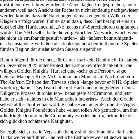
umstrittenen Verfahren wurden die Angeklagten freigesprochen, unter
anderem weil nach Ansicht der Richterin nicht eindeutig nachgewiesen
werden konnte, dass die Handlungen damals gegen den Willen der
Klägerin erfolgt waren. Führte dann dazu, dass Hart bei Spiel eins zu
Gast bei den Hurricanes mit „No means no“-Sprechchören empfangen
wurde. Die NHL selbst hatte die vorgebrachten Vorwürfe, »auch wenn
sie nicht als strafbar eingestuft wurden«, als »äußerst beunruhigend«,
das beanstandete Verhalten als »inakzeptabel« beurteilt und die Spieler
für den Beginn der auslaufenden Saison suspendiert.
Beunruhigend für die einen, für Carter Hart kein Beinbruch. Er startete
im Dezember 2025 unter Protest der Eishockeyöffentlichkeit für die
willigen ­Golden Knights. Hart sei eine »sehr gute Person«, sagte
General Manager Kelly McCrimmon am Montag auf Nachfrage von
The Athletic
. Er habe den Torwart schon »lange bevor er NHL-Spieler
wurde« gekannt. Das Team habe mit Hart einen »langwierigen Due-
Diligence-Prozess durchlaufen«, behauptete McCrimmon, und jetzt
habe er sich »nahtlos in die Mannschaft integriert«. Auch der Goalie
selbst fühlt sich offenbar wohl. Er habe »viel gelernt«, und die Vegas
Golden Knights Foundation habe »einen tollen Job gemacht«, um ihm
»die Eingliederung in die Community zu erleichtern«, bekundete der
sich glücklich schätzende Käfighüter.
So ergibt sich, dass in Vegas alle happy sind; das Franchise darf seine
Tricks weiter aufführen. Die restliche Eishockeywelt ist gezwungen,