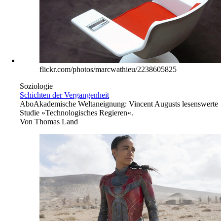
Osteuropa
Paketflut wird umgeleitet
Abo
Um Kosten beim Retourengeschäft zu sparen, macht sich
Amazon das innereuropäische Lohngefälle zunutze.
Von
Hans Stephan
→
Feuilleton
flickr.com/photos/marcwathieu/2238605825
Soziologie
Schichten der Vergangenheit
Abo
Akademische Weltaneignung: Vincent Augusts lesenswerte