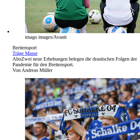
1 Leserbrief
Abo
CO2-Emissionen von Militärs müssen erfasst werden,
fordern Friedens- und Umweltschutzorganisationen. Außerdem:
Verdi macht sich für Innenstädte stark.
→
Sport
imago images/Avanti
Breitensport
Träge Masse
Abo
Zwei neue Erhebungen belegen die drastischen Folgen der
Pandemie für den Breitensport.