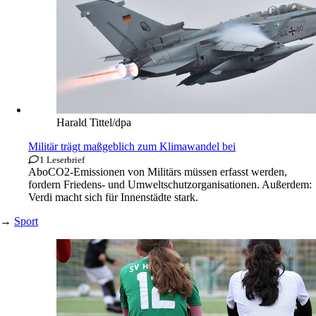
Verhütungsmittel auf.
Von
Gerrit Hoekman
Kurz notiert
»Missbrauch«: Tagung französischer Bischöfe
Londons Polizei: Erneut misogyner Vorfall
→
Abgeschrieben
Harald Tittel/dpa
Militär trägt maßgeblich zum Klimawandel bei