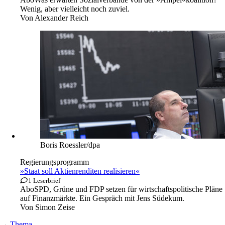
Kay Nietfeld/dpa
SPD, Grüne, FDP
»Machen wir uns nichts vor«
Abo
Was erwarten Sozialverbände von der »Ampel«koalition?
Wenig, aber vielleicht noch zuviel.
Von
Alexander Reich