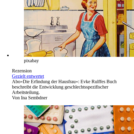
Abo
Damit Ihnen das Hören und Sehen nicht vergeht.
Kurz notiert
Filmgeschichte: Aus dem Fundus
Depression: Kein Leidensbericht
Literatur: Es steht nicht gut
Literatur: Auf ein Fass Nackenheimer
Fotografie: Was will das Bild?
→
Feminismus
pixabay