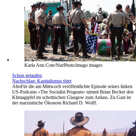
Reuters/Mohamad Torokman
Foto der Woche
Das Tote Meer stirbt
4 Leserbriefe
Abo
Das Tote Meer zwischen Jordanien, Israel und dem von
diesem besetzten Westjordanland trocknet immer weiter aus.