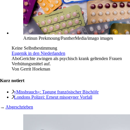
Rezension
Gezielt entwertet
Abo
»Die Erfindung der Hausfrau«: Evke Rulffes Buch
beschreibt die Entwicklung geschlechtsspezifischer
Arbeitsteilung.
Von
Ina Sembdner
Artinun Prekmoung/PantherMedia/imago images
Keine Selbstbestimmung
Eugenik in den Niederlanden
Abo
Gerichte zwingen als psychisch krank geltenden Frauen