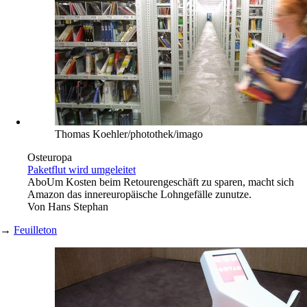
imagebroker/imago images
Offshore-Industrie
Ohne Nutzen
Abo
Bremerhaven: Hafen für Umschlag von
Windkraftkraftanlagen vorerst beerdigt. Gericht nennt Pläne
funktionslos. Kein Bedarf für das Projekt.
Von
Burkhard Ilschner
Thomas Koehler/photothek/imago