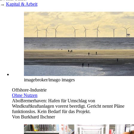
Korruption in London: Tories mit Kehrtwende
Chile: Indigene sterben nach Zusammenstößen
Ukraine ernennt Verteidigungsminister
EU-Militärmission in Bosnien verlängert
400 Flüchtlinge im Ärmelkanal gerettet
→
Zitat des Tages
Der Rechtsstaat leidet.
Für die Redaktion des ARD-Portals tagesschau.de stehen der
gewählten Überschrift für einen Beitrag zum zehnten Jahrestag der
NSU-Selbstenttarnung zufolge die Opfer der Mordserie offenbar an
zweiter Stelle.
→
Kapital & Arbeit