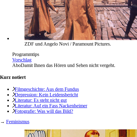
Karla Ann Cote/NurPhoto/imago images
Schon gelaufen
Nachschlag: Kapitalismus tötet
Abo
Für die am Mittwoch veröffentlichte Episode seines linken
US-Podcasts »The Socialist Program« nimmt Brian Becker den
Klimagipfel im schottischen Glasgow zum Anlass. Zu Gast ist
der marxistische Ökonom Richard D. Wolff.
ZDF und Angelo Novi / Paramount Pictures.
Programmtips
Vorschlag