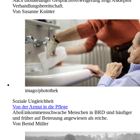
Jens Kalaene/dpa-Zentralbild/dpa
Streik geht weiter
Permanent nur abarbeiten
1 Leserbrief
Abo
Personalnot: Klinikbeschäftigte kommen an ihre Grenzen.
Nach monatelanger Gesprächsverweigerung zeigt Asklepios
Verhandlungsbereitschaft.
Von
Susanne Knütter