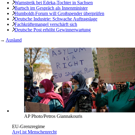
Widerstand in Hessen
»Es war der Beginn einer großen Umweltbewegung«
Abo
Die brutale Räumung des Hüttendorfs der Gegner der
Frankfurter Startbahn West jährte sich zum 40. Mal. Aktive von
damals sind noch heute engagiert. Ein Gespräch mit der Linke-
Abgeordneten Christiane Böhm.
Interview:
Gitta Düperthal
Kurz notiert
Jeder zehnte in BRD mit zuwenig Wohnraum
Halle-Attentat: Polizistin nicht mehr im Dienst
Warnstreik bei Edeka-Tochter in Sachsen
Bartsch im Gespräch als Innenminister
Humboldt-Forum will Großspender überprüfen
Deutsche Industrie: Schwache Auftragslage
Fachkräftemangel verschärft sich
Deutsche Post erhöht Gewinnerwartung
→
Ausland