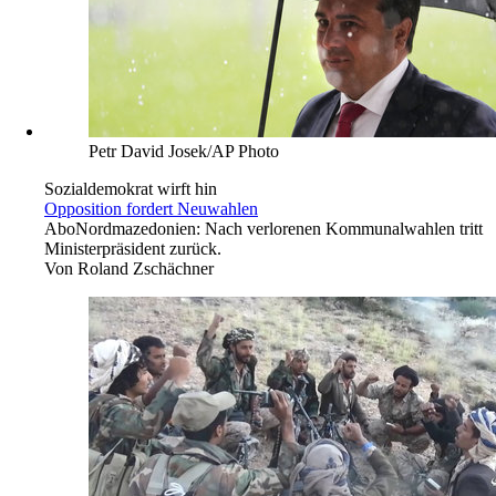
Kein Comeback
Netanjahu scheitert
Abo
Israels Regierungskoalition wehrt Versuch von Expremier,
an die Macht zurückzukehren, ab. Knesset nimmt Haushalt 2021
an.
Von
Knut Mellenthin
Petr David Josek/AP Photo
Sozialdemokrat wirft hin
Opposition fordert Neuwahlen
Abo
Nordmazedonien: Nach verlorenen Kommunalwahlen tritt