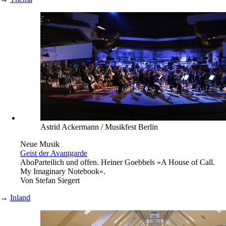
Boris Roessler/dpa
Regierungsprogramm
»Staat soll Aktienrenditen realisieren«
1 Leserbrief
Abo
SPD, Grüne und FDP setzen für wirtschaftspolitische Pläne
auf Finanzmärkte. Ein Gespräch mit Jens Südekum.
Von
Simon Zeise
→
Thema