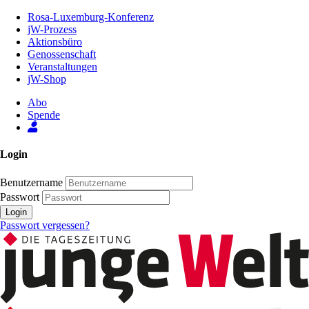
Zum
Rosa-Luxemburg-Konferenz
Inhalt
jW-Prozess
der
Aktionsbüro
Seite
Genossenschaft
Veranstaltungen
jW-Shop
Abo
Spende
Login
Benutzername
Passwort
Login
Passwort vergessen?