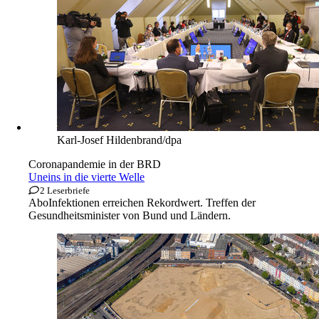
Astrid Ackermann / Musikfest Berlin
Neue Musik
Geist der Avantgarde
Abo
Parteilich und offen. Heiner Goebbels »A House of Call.
My Imaginary Notebook«.
Von
Stefan Siegert
→
Inland
Karl-Josef Hildenbrand/dpa