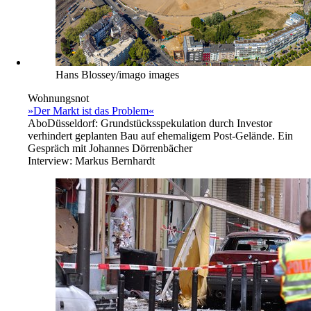
Coronapandemie in der BRD
Uneins in die vierte Welle
2 Leserbriefe
Abo
Infektionen erreichen Rekordwert. Treffen der
Gesundheitsminister von Bund und Ländern.
Hans Blossey/imago images
Wohnungsnot
»Der Markt ist das Problem«
Abo
Düsseldorf: Grundstücksspekulation durch Investor
verhindert geplanten Bau auf ehemaligem Post-Gelände. Ein