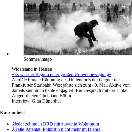
imago/photothek
Soziale Ungleichheit
Von der Armut in die Pflege
Abo
Einkommensschwache Menschen in BRD sind häufiger
und früher auf Betreuung angewiesen als reiche.
Von
Bernd Müller
Sommer/imago