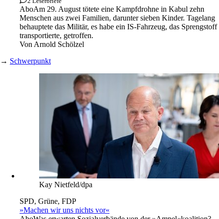
Massoud Hossaini/MH/AP/dpa
Porträt
Kindermörder des Tages: US-Drohnenkommando
2 Leserbriefe
Abo
Am 29. August tötete eine Kampfdrohne in Kabul zehn
Menschen aus zwei Familien, darunter sieben Kinder. Tagelang
behauptete das Militär, es habe ein IS-Fahrzeug, das Sprengstoff
transportierte, getroffen.
Von
Arnold Schölzel
→
Schwerpunkt