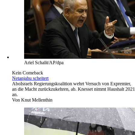
REUTERS
Proteste 2017
Strafgerichtshof ermittelt
Abo
Internationale Anklagebehörde untersucht mögliche
Verbrechen in Venezuela.
Von
Frederic Schnatterer
Ariel Schalit/AP/dpa