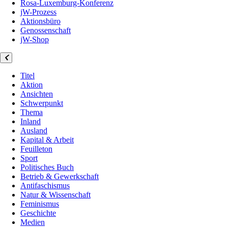
Rosa-Luxemburg-Konferenz
jW-Prozess
Aktionsbüro
Genossenschaft
jW-Shop
Titel
Aktion
Ansichten
Schwerpunkt
Thema
Inland
Ausland
Kapital & Arbeit
Feuilleton
Sport
Politisches Buch
Betrieb & Gewerkschaft
Antifaschismus
Natur & Wissenschaft
Feminismus
Geschichte
Medien