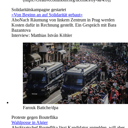
Solidaritätskampagne gestartet
»Von Beginn an auf Solidarität gebaut«
Abo
Nach Räumung von linkem Zentrum in Prag werden
Kosten dafür in Rechnung gestellt. Ein Gespräch mit Bara
Bazantova
Interview:
Matthias István Köhler
Farouk Batiche/dpa
Proteste gegen Bouteflika
Wahlposse in Algier
Abo
Staatschef Bouteflika lässt Kandidatur anmelden, will aber