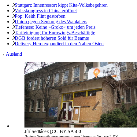
Stuttgart: Innenressort kippt Kita-Volksbegehren
Volkskongress in China eröffnet
Pop: Keith Flint gestorben
Union gegen Senkung des Wahlalters
Tiefensee: Keine »Groko« um jeden Preis
Tarifeinigung für Eurowings-Beschäftigte
DGB fordert höheren Sold für Beamte
Delivery Hero expandiert in den Nahen Osten
→
Ausland
Jiří Sedláček [CC BY-SA 4.0
(https://creativecommons.org/licenses/by-sa/4.0)]