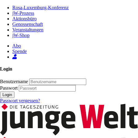
Zum
Rosa-Luxemburg-Konferenz
Inhalt
jW-Prozess
der
Aktionsbüro
Seite
Genossenschaft
Veranstaltungen
jW-Shop
Abo
Spende
Login
Benutzername
Passwort
Login
Passwort vergessen?