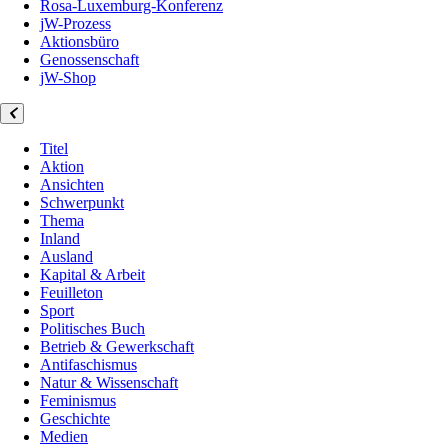
Rosa-Luxemburg-Konferenz
jW-Prozess
Aktionsbüro
Genossenschaft
jW-Shop
Titel
Aktion
Ansichten
Schwerpunkt
Thema
Inland
Ausland
Kapital & Arbeit
Feuilleton
Sport
Politisches Buch
Betrieb & Gewerkschaft
Antifaschismus
Natur & Wissenschaft
Feminismus
Geschichte
Medien