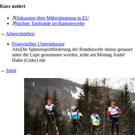
Kurz notiert
Diskussion über Mitbestimmung in EU
Nächste Tarifrunde im Bankgewerbe
→
Abgeschrieben
Fragwürdige Unterstützung
Abo
Die Spitzensportförderung der Bundeswehr müsse genauer
unter die Lupe genommen werden, teilte am Montag André
Hahn (Linke) mit
→
Sport