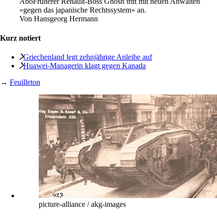
Abo
Früherer Renault-Boss Ghosn tritt mit neuen Anwälten
»gegen das japanische Rechtssystem« an.
Von
Hansgeorg Hermann
Kurz notiert
Griechenland legt zehnjährige Anleihe auf
Huawei-Managerin klagt gegen Kanada
→
Feuilleton
picture-alliance / akg-images