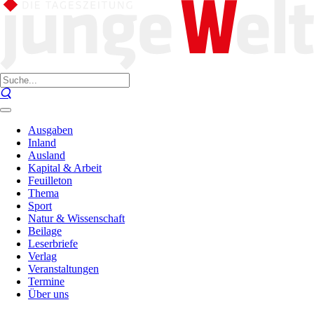
Ausgaben
Inland
Ausland
Kapital & Arbeit
Feuilleton
Thema
Sport
Natur & Wissenschaft
Beilage
Leserbriefe
Verlag
Veranstaltungen
Termine
Über uns