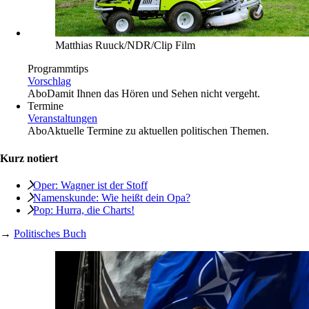
Matthias Ruuck/NDR/Clip Film
Programmtips
Vorschlag
Abo
Damit Ihnen das Hören und Sehen nicht vergeht.
Termine
Veranstaltungen
Abo
Aktuelle Termine zu aktuellen politischen Themen.
Kurz notiert
Oper: Wagner ist der Stoff
Namenskunde: Wie heißt dein Opa?
Pop: Hurra, die Charts!
→
Politisches Buch