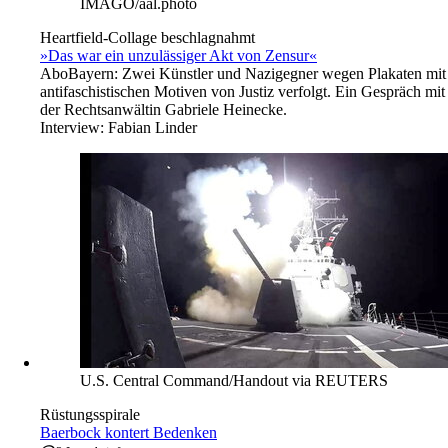
IMAGO/aal.photo
Heartfield-Collage beschlagnahmt
»Das war ein unzulässiger Akt von Zensur«
Abo
Bayern: Zwei Künstler und Nazigegner wegen Plakaten mit
antifaschistischen Motiven von Justiz verfolgt. Ein Gespräch mit
der Rechtsanwältin Gabriele Heinecke.
Interview:
Fabian Linder
U.S. Central Command/Handout via REUTERS
Rüstungsspirale
Baerbock kontert Bedenken