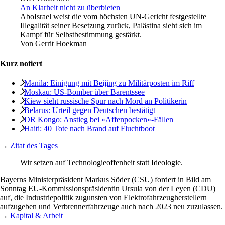
An Klarheit nicht zu überbieten
Abo
Israel weist die vom höchsten UN-Gericht festgestellte
Illegalität seiner Besetzung zurück, Palästina sieht sich im
Kampf für Selbstbestimmung gestärkt.
Von
Gerrit Hoekman
Kurz notiert
Manila: Einigung mit Beijing zu Militärposten im Riff
Moskau: US-Bomber über Barentssee
Kiew sieht russische Spur nach Mord an Politikerin
Belarus: Urteil gegen Deutschen bestätigt
DR Kongo: Anstieg bei »Affenpocken«-Fällen
Haiti: 40 Tote nach Brand auf Fluchtboot
→
Zitat des Tages
Wir setzen auf Technologieoffenheit statt Ideologie.
Bayerns Ministerpräsident Markus Söder (CSU) fordert in Bild am
Sonntag EU-Kommissionspräsidentin Ursula von der Leyen (CDU)
auf, die Industriepolitik zugunsten von Elektrofahrzeugherstellern
aufzugeben und Verbrennerfahrzeuge auch nach 2023 neu zuzulassen.
→
Kapital & Arbeit