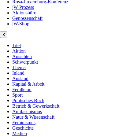
Rosa-Luxemburg-Konferenz
jW-Prozess
Aktionsbüro
Genossenschaft
jW-Shop
Titel
Aktion
Ansichten
Schwerpunkt
Thema
Inland
Ausland
Kapital & Arbeit
Feuilleton
Sport
Politisches Buch
Betrieb & Gewerkschaft
Antifaschismus
Natur & Wissenschaft
Feminismus
Geschichte
Medien