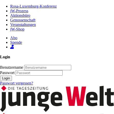
Zum
Rosa-Luxemburg-Konferenz
Inhalt
jW-Prozess
der
Aktionsbüro
Seite
Genossenschaft
Veranstaltungen
jW-Shop
Abo
Spende
Login
Benutzername
Passwort
Login
Passwort vergessen?