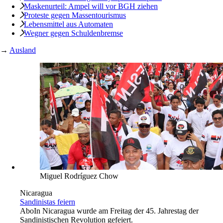
Maskenurteil: Ampel will vor BGH ziehen
Proteste gegen Massentourismus
Lebensmittel aus Automaten
Wegner gegen Schuldenbremse
→
Ausland
Miguel Rodríguez Chow
Nicaragua
Sandinistas feiern
Abo
In Nicaragua wurde am Freitag der 45. Jahrestag der
Sandinistischen Revolution gefeiert.