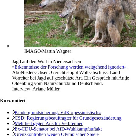
IMAGO/Martin Wagner
Jagd auf den Wolf in Niedersachsen
»Erkenntnisse der Forschung werden weitgehend ignoriert«
Abo
Niedersachsen: Gericht stoppt Wolfsabschuss. Land
Vorreiter bei Jagd auf geschützte Art. Ein Gespräch mit Antje
Oldenburg vom Naturschutzbund Deutschland.
Interview:
Ariane Müller
Kurz notiert
Kindergrundsicherung: VdK »pessimistisch«
CSD: Regierungsbeauftragter für Grundgesetzänderung
Mehrheit gegen Aus für Verbrenner
Ex-CDU-Senator bei AfD-Wahlkampfauftakt
Grenzkontrollen wegen Olympischer Spiele