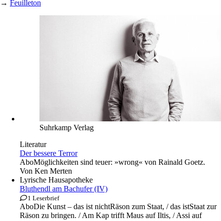
→
Feuilleton
Suhrkamp Verlag
Literatur
Der bessere Terror
Abo
Möglichkeiten sind teuer: »wrong« von Rainald Goetz.
Von
Ken Merten
Lyrische Hausapotheke
Bluthendl am Bachufer (IV)
1 Leserbrief
Abo
Die Kunst – das ist nichtRäson zum Staat, / das istStaat zur
Räson zu bringen. / Am Kap trifft Maus auf Iltis, / Assi auf