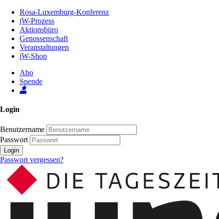
Zum
Rosa-Luxemburg-Konferenz
Inhalt
jW-Prozess
der
Aktionsbüro
Seite
Genossenschaft
Veranstaltungen
jW-Shop
Abo
Spende
Login
Benutzername
Passwort
Login
Passwort vergessen?