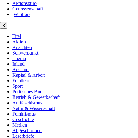
Aktionsbüro
Genossenschaft
jW-Shop
Titel
Aktion
Ansichten
Schwerpunkt
Thema
Inland
Ausland
Kapital & Arbeit
Feuilleton
Sport
Politisches Buch
Betrieb & Gewerkschaft
Antifaschismus
Natur & Wissenschaft
Feminismus
Geschichte
Medien
Abgeschrieben
Leserbriefe