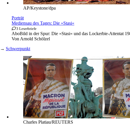
AP/Keystone/dpa
Porträt
Mediensau des Tages: Die »Stasi«
3 Leserbriefe
Abo
Bild in der Spur: Die »Stasi« und das Lockerbie-Attentat 1
Von
Arnold Schölzel
→
Schwerpunkt
Charles Platiau/REUTERS