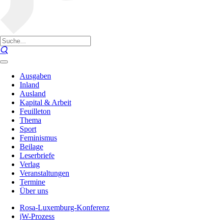
Ausgaben
Inland
Ausland
Kapital & Arbeit
Feuilleton
Thema
Sport
Feminismus
Beilage
Leserbriefe
Verlag
Veranstaltungen
Termine
Über uns
Rosa-Luxemburg-Konferenz
jW-Prozess