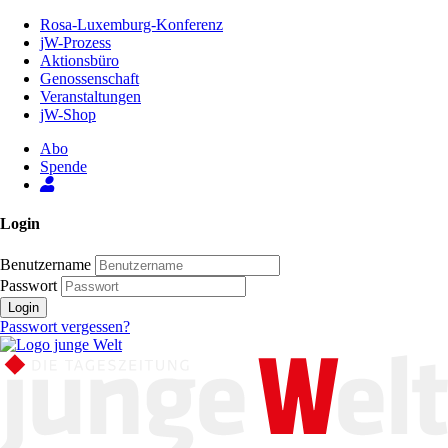
Zum
Rosa-Luxemburg-Konferenz
Inhalt
jW-Prozess
der
Aktionsbüro
Seite
Genossenschaft
Veranstaltungen
jW-Shop
Abo
Spende
Login
Benutzername
Passwort
Login
Passwort vergessen?