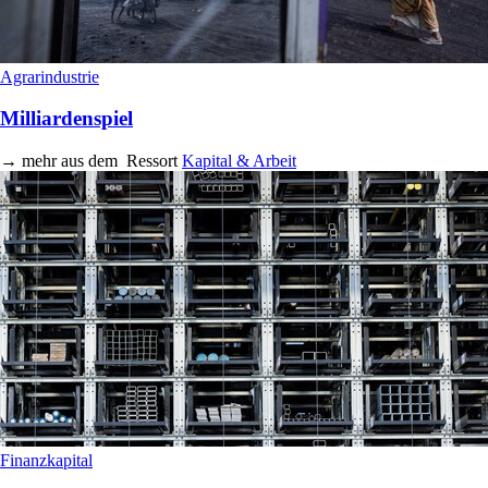
Agrarindustrie
Milliardenspiel
→
mehr aus dem
Ressort
Kapital & Arbeit
Finanzkapital