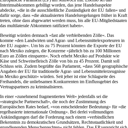
Interimsabkommen gebilligt worden, das jene Handelsaspekte
abdecke, »die in die ausschließliche Zuständigkeit der EU fallen« und
dafür sorge, dass »die aktualisierten Handelsregelungen früher in Kraft
treten, ohne dass abgewartet werden muss, bis alle EU-Mitgliedstaaten
das multilaterale Abkommen ratifiziert haben«.
Beseitigt würden demnach »fast alle verbleibenden Zölle«. Das
komme »den Landwirten und Agrar- und Lebensmittelexporteuren in
der EU zugute«. Um bis zu 75 Prozent könnten die Exporte der EU
nach Mexiko zulegen, die Konzerne »jährlich bis zu 100 Millionen
Euro an Zöllen einsparen«. Noch erhebt Mexiko auf Produkte wie
Käse und Schweinefleisch Zölle von bis zu 45 Prozent. Damit soll
Schluss sein. Zudem begrüßte das Parlament, »dass 568 geographische
Angaben der EU für traditionelle Agrar- und Lebensmittelerzeugnisse
in Mexiko geschützt« würden. Seit jeher ist eine Schlagseite des
Freihandels, die unliebsamen Konkurrenten im Einflussgebiet des
Vertragspartners zu kriminalisieren.
In einer »zunehmend fragmentierten Welt« jedenfalls sei die
»strategische Partnerschaft«, die noch der Zustimmung des
Europäischen Rates bedarf, »von entscheidender Bedeutung« für »die
regelbasierte internationale Ordnung«. Bei derlei vollmundigen
Ankündigungen darf die Forderung nach einem »verbindlichen
Bekenntnis zu demokratischen Grundsätzen, Rechtsstaatlichkeit und
grundlegenden Menschenrechten« nicht fehlen. Das EP verspricht sich