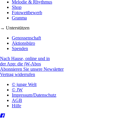
Melodie & Rhythmus
Shop
Fotowettbewerb
Granma
→ Unterstützen
Genossenschaft
Aktionsbüro
Spenden
Nach Hause, online und in
der App: die jW-Abos
Abonnieren Sie unsere Newsletter
Vertrag widerrufen
© junge Welt
© JW
Impressum/Datenschutz
AGB
Hilfe