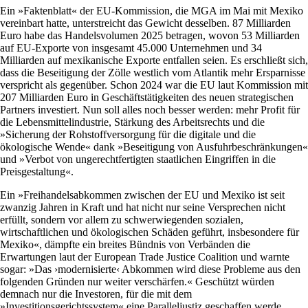
Ein »Faktenblatt« der EU-Kommission, die MGA im Mai mit Mexiko
vereinbart hatte, unterstreicht das Gewicht desselben. 87 Milliarden
Euro habe das Handelsvolumen 2025 betragen, wovon 53 Milliarden
auf EU-Exporte von insgesamt 45.000 Unternehmen und 34
Milliarden auf mexikanische Exporte entfallen seien. Es erschließt sich,
dass die Beseitigung der Zölle westlich vom Atlantik mehr Ersparnisse
verspricht als gegenüber. Schon 2024 war die EU laut Kommission mit
207 Milliarden Euro in Geschäftstätigkeiten des neuen strategischen
Partners investiert. Nun soll alles noch besser werden: mehr Profit für
die Lebensmittelindustrie, Stärkung des Arbeitsrechts und die
»Sicherung der Rohstoffversorgung für die digitale und die
ökologische Wende« dank »Beseitigung von Ausfuhrbeschränkungen«
und »Verbot von ungerechtfertigten staatlichen Eingriffen in die
Preisgestaltung«.
Ein »Freihandelsabkommen zwischen der EU und Mexiko ist seit
zwanzig Jahren in Kraft und hat nicht nur seine Versprechen nicht
erfüllt, sondern vor allem zu schwerwiegenden sozialen,
wirtschaftlichen und ökologischen Schäden geführt, insbesondere für
Mexiko«, dämpfte ein breites Bündnis von Verbänden die
Erwartungen laut der European Trade Justice Coalition und warnte
sogar: »Das ›modernisierte‹ Abkommen wird diese Probleme aus den
folgenden Gründen nur weiter verschärfen.« Geschützt würden
demnach nur die Investoren, für die mit dem
»Investitionsgerichtssystem« eine Paralleljustiz geschaffen werde.