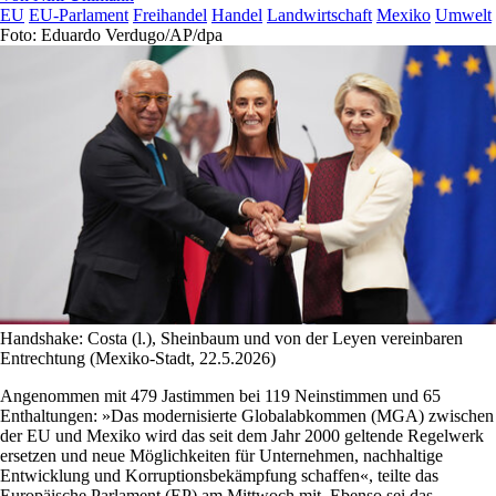
EU
EU-Parlament
Freihandel
Handel
Landwirtschaft
Mexiko
Umwelt
Foto: Eduardo Verdugo/AP/dpa
Handshake: Costa (l.), Sheinbaum und von der Leyen vereinbaren
Entrechtung (Mexiko-Stadt, 22.5.2026)
Angenommen mit 479 Jastimmen bei 119 Neinstimmen und 65
Enthaltungen: »Das modernisierte Globalabkommen (MGA) zwischen
der EU und Mexiko wird das seit dem Jahr 2000 geltende Regelwerk
ersetzen und neue Möglichkeiten für Unternehmen, nachhaltige
Entwicklung und Korruptionsbekämpfung schaffen«, teilte das
Europäische Parlament (EP) am Mittwoch mit. Ebenso sei das