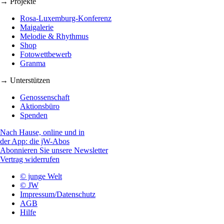
→ Projekte
Rosa-Luxemburg-Konferenz
Maigalerie
Melodie & Rhythmus
Shop
Fotowettbewerb
Granma
→ Unterstützen
Genossenschaft
Aktionsbüro
Spenden
Nach Hause, online und in
der App: die jW-Abos
Abonnieren Sie unsere Newsletter
Vertrag widerrufen
© junge Welt
© JW
Impressum/Datenschutz
AGB
Hilfe