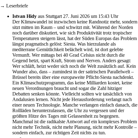
→ Leserbriefe
Istvan Hidy
aus Stuttgart
27. Juni 2026 um 15:43 Uhr
Der Klimawandel ist inzwischen keine Randnotiz mehr, sondern
sitzt mitten im Raum – und schwitzt mit. Während der Norden
noch darüber diskutiert, wie sich Produktivität trotz tropischer
Temperaturen steigern lässt, hat der Süden Europas das Problem
längst pragmatisch gelöst: Siesta. Was hierzulande als
mediterrane Gemütlichkeit belächelt wird, ist dort gelebte
Vernunft. Wer mittags bei 40 Grad Celsius nicht durch die
Gegend hetzt, spart Kraft, Strom und Nerven. Anders gesagt:
Wer schläft, heizt weder sich noch die Welt zusätzlich auf. Kein
Wunder also, dass – zumindest in der satirischen Parallelwelt –
Brüssel bereits über eine europaweite Pflicht-Siesta nachdenkt.
Ein Klimaschutzprogramm, das keine Milliarden kostet, keine
neuen Verordnungen braucht und sogar die Zahl hitziger
Debatten senken könnte. Vielleicht sollten wir tatsächlich von
Andalusien lernen. Nicht jede Herausforderung verlangt nach
einer neuen Technologie. Manche verlangen einfach danach, die
Rollläden herunterzulassen, die Uhr zu vergessen und der
größten Hitze des Tages mit Gelassenheit zu begegnen.
Manchmal ist die radikalste Antwort auf ein komplexes Problem
nicht mehr Technik, nicht mehr Planung, nicht mehr Kontrolle –
sondern einfach, zur richtigen Zeit nichts zu tun.