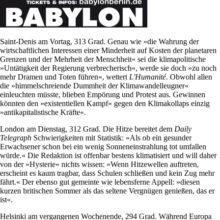
Saint-Denis am Vortag, 313 Grad. Genau wie »die Wahrung der
wirtschaftlichen Interessen einer Minderheit auf Kosten der planetaren
Grenzen und der Mehrheit der Menschheit« sei die klimapolitische
»Untätigkeit der Regierung verbrecherisch«, werde sie doch »zu noch
mehr Dramen und Toten führen«, wettert
L'Humanité
. Obwohl allen
die »himmelschreiende Dummheit der Klimawandelleugner«
einleuchten müsste, blieben Empörung und Protest aus. Gewinnen
könnten den »existentiellen Kampf« gegen den Klimakollaps einzig
»antikapitalistische Kräfte«.
London am Dienstag, 312 Grad. Die Hitze bereitet dem
Daily
Telegraph
Schwierigkeiten mit Statistik: »Als ob ein gesunder
Erwachsener schon bei ein wenig Sonneneinstrahlung tot umfallen
würde.« Die Redaktion ist offenbar bestens klimatisiert und will daher
von der »Hysterie« nichts wissen: »Wenn Hitzewellen auftreten,
erscheint es kaum tragbar, dass Schulen schließen und kein Zug mehr
fährt.« Der ebenso gut gemeinte wie lebensferne Appell: »diesen
kurzen britischen Sommer als das seltene Vergnügen genießen, das er
ist«.
Helsinki am vergangenen Wochenende, 294 Grad. Während Europa