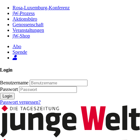
Zum
Rosa-Luxemburg-Konferenz
Inhalt
jW-Prozess
der
Aktionsbüro
Seite
Genossenschaft
Veranstaltungen
jW-Shop
Abo
Spende
Login
Benutzername
Passwort
Login
Passwort vergessen?