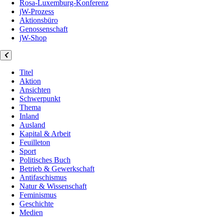
Rosa-Luxemburg-Konferenz
jW-Prozess
Aktionsbüro
Genossenschaft
jW-Shop
Titel
Aktion
Ansichten
Schwerpunkt
Thema
Inland
Ausland
Kapital & Arbeit
Feuilleton
Sport
Politisches Buch
Betrieb & Gewerkschaft
Antifaschismus
Natur & Wissenschaft
Feminismus
Geschichte
Medien