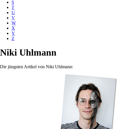
S
T
U
V
W
X
Y
Z
Niki Uhlmann
Die jüngsten Artikel von Niki Uhlmann: