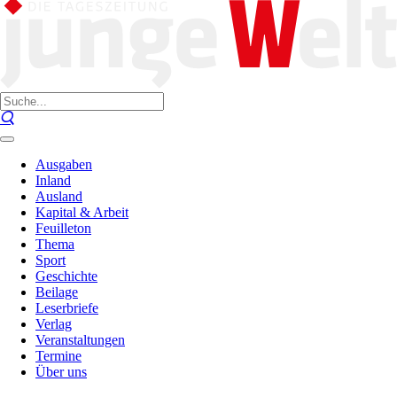
Ausgaben
Inland
Ausland
Kapital & Arbeit
Feuilleton
Thema
Sport
Geschichte
Beilage
Leserbriefe
Verlag
Veranstaltungen
Termine
Über uns