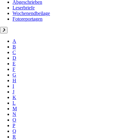
Abgeschrieben
Leserbriefe
Wochenendbeilage
Fotoreportagen
A
B
C
D
E
F
G
H
I
J
K
L
M
N
O
P
Q
R