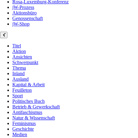
Rosa-Luxemburg-Konferenz
jW-Prozess
Aktionsbüro
Genossenschaft
jW-Shop
Titel
Aktion
Ansichten
Schwerpunkt
Thema
Inland
Ausland
Kapital & Arbeit
Feuilleton
Sport
Politisches Buch
Betrieb & Gewerkschaft
Antifaschismus
Natur & Wissenschaft
Feminismus
Geschichte
Medien