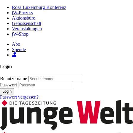
Zum
Rosa-Luxemburg-Konferenz
Inhalt
jW-Prozess
der
Aktionsbüro
Seite
Genossenschaft
Veranstaltungen
jW-Shop
Abo
Spende
Login
Benutzername
Passwort
Login
Passwort vergessen?