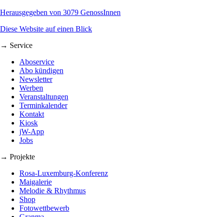
Herausgegeben von 3079 GenossInnen
Diese Website auf einen Blick
→ Service
Aboservice
Abo kündigen
Newsletter
Werben
Veranstaltungen
Terminkalender
Kontakt
Kiosk
jW-App
Jobs
→ Projekte
Rosa-Luxemburg-Konferenz
Maigalerie
Melodie & Rhythmus
Shop
Fotowettbewerb
Granma