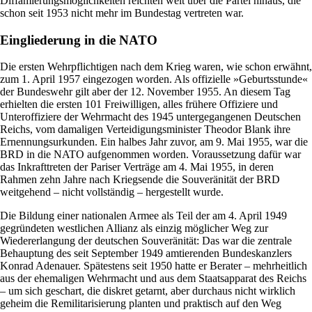
Diffamierungsmöglichkeiten reichten weit über die Partei hinaus, die
schon seit 1953 nicht mehr im Bundestag vertreten war.
Eingliederung in die NATO
Die ersten Wehrpflichtigen nach dem Krieg waren, wie schon erwähnt,
zum 1. April 1957 eingezogen worden. Als offizielle »Geburtsstunde«
der Bundeswehr gilt aber der 12. November 1955. An diesem Tag
erhielten die ersten 101 Freiwilligen, alles frühere Offiziere und
Unteroffiziere der Wehrmacht des 1945 untergegangenen Deutschen
Reichs, vom damaligen Verteidigungsminister Theodor Blank ihre
Ernennungsurkunden. Ein halbes Jahr zuvor, am 9. Mai 1955, war die
BRD in die NATO aufgenommen worden. Voraussetzung dafür war
das Inkrafttreten der Pariser Verträge am 4. Mai 1955, in deren
Rahmen zehn Jahre nach Kriegsende die Souveränität der BRD
weitgehend – nicht vollständig – hergestellt wurde.
Die Bildung einer nationalen Armee als Teil der am 4. April 1949
gegründeten westlichen Allianz als einzig möglicher Weg zur
Wiedererlangung der deutschen Souveränität: Das war die zentrale
Behauptung des seit September 1949 amtierenden Bundeskanzlers
Konrad Adenauer. Spätestens seit 1950 hatte er Berater – mehrheitlich
aus der ehemaligen Wehrmacht und aus dem Staatsapparat des Reichs
– um sich geschart, die diskret getarnt, aber durchaus nicht wirklich
geheim die Remilitarisierung planten und praktisch auf den Weg