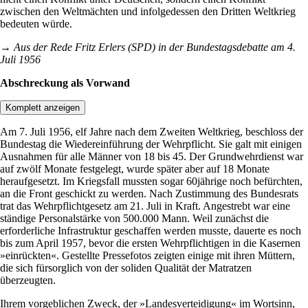
zwischen den Weltmächten und infolgedessen den Dritten Weltkrieg
bedeuten würde.
→ Aus der Rede Fritz Erlers (SPD) in der Bundestagsdebatte am 4.
Juli 1956
Abschreckung als Vorwand
Komplett anzeigen
Am 7. Juli 1956, elf Jahre nach dem Zweiten Weltkrieg, beschloss der
Bundestag die Wiedereinführung der Wehrpflicht. Sie galt mit einigen
Ausnahmen für alle Männer von 18 bis 45. Der Grundwehrdienst war
auf zwölf Monate festgelegt, wurde später aber auf 18 Monate
heraufgesetzt. Im Kriegsfall mussten sogar 60jährige noch befürchten,
an die Front geschickt zu werden. Nach Zustimmung des Bundesrats
trat das Wehrpflichtgesetz am 21. Juli in Kraft. Angestrebt war eine
ständige Personalstärke von 500.000 Mann. Weil zunächst die
erforderliche Infrastruktur geschaffen werden musste, dauerte es noch
bis zum April 1957, bevor die ersten Wehrpflichtigen in die Kasernen
»einrückten«. Gestellte Pressefotos zeigten einige mit ihren Müttern,
die sich fürsorglich von der soliden Qualität der Matratzen
überzeugten.
Ihrem vorgeblichen Zweck, der »Landesverteidigung« im Wortsinn,