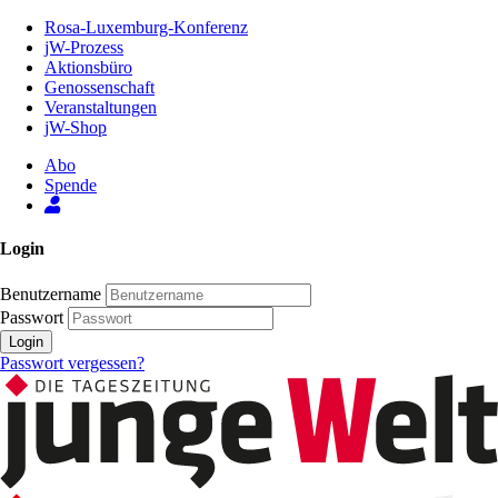
Zum
Rosa-Luxemburg-Konferenz
Inhalt
jW-Prozess
der
Aktionsbüro
Seite
Genossenschaft
Veranstaltungen
jW-Shop
Abo
Spende
Login
Benutzername
Passwort
Login
Passwort vergessen?