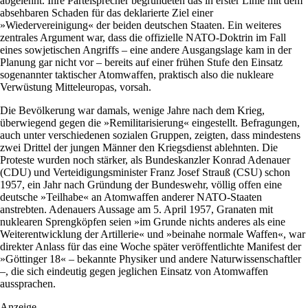
abgelehnt. Ihre Parteisprecher begründeten das in erster Linie mit dem
absehbaren Schaden für das deklarierte Ziel einer
»Wiedervereinigung« der beiden deutschen Staaten. Ein weiteres
zentrales Argument war, dass die offizielle NATO-Doktrin im Fall
eines sowjetischen Angriffs – eine andere Ausgangslage kam in der
Planung gar nicht vor – bereits auf einer frühen Stufe den Einsatz
sogenannter taktischer Atomwaffen, praktisch also die nukleare
Verwüstung Mitteleuropas, vorsah.
Die Bevölkerung war damals, wenige Jahre nach dem Krieg,
überwiegend ­gegen die »Remilitarisierung« eingestellt. Befragungen,
auch unter verschiedenen sozialen Gruppen, zeigten, dass mindestens
zwei Drittel der jungen Männer den Kriegsdienst ablehnten. Die
Proteste wurden noch stärker, als Bundeskanzler Konrad Adenauer
(CDU) und Verteidigungsminister Franz Josef Strauß (CSU) schon
1957, ein Jahr nach Gründung der Bundeswehr, völlig offen eine
deutsche »Teilhabe« an Atomwaffen anderer NATO-Staaten
anstrebten. Adenauers Aussage am 5. April 1957, Granaten mit
nuklearen Sprengköpfen seien »im Grunde nichts anderes als eine
Weiterentwicklung der Artillerie« und »beinahe normale Waffen«, war
direkter Anlass für das eine Woche später veröffentlichte Manifest der
»Göttinger 18« – bekannte Physiker und andere Naturwissenschaftler
–, die sich eindeutig gegen jeglichen Einsatz von Atomwaffen
aussprachen.
Anzeige