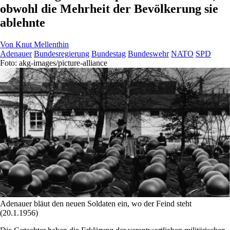
obwohl die Mehrheit der Bevölkerung sie
ablehnte
Von
Knut Mellenthin
Adenauer
Bundesregierung
Bundestag
Bundeswehr
NATO
SPD
Foto: akg-images/picture-alliance
Adenauer bläut den neuen Soldaten ein, wo der Feind steht
(20.1.1956)