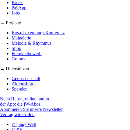
Kiosk
jW-App
Jobs
→ Projekte
Rosa-Luxemburg-Konferenz
Maigalerie
Melodie & Rhythmus
Shop
Fotowettbewerb
Granma
→ Unterstützen
Genossenschaft
Aktionsbüro
Spenden
Nach Hause, online und in
der App: die jW-Abos
Abonnieren Sie unsere Newsletter
Vertrag widerrufen
© junge Welt
© JW