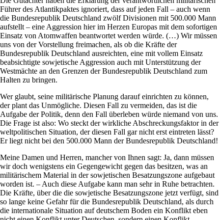
Die Gutachter haben die Erklärung der verantwortlichen militärischen
Führer des Atlantikpaktes ignoriert, dass auf jeden Fall – auch wenn
die Bundesrepublik Deutschland zwölf Divisionen mit 500.000 Mann
aufstellt – eine Aggression hier im Herzen Europas mit dem sofortigen
Einsatz von Atomwaffen beantwortet werden würde. (…) Wir müssen
uns von der Vorstellung freimachen, als ob die Kräfte der
Bundesrepublik Deutschland ausreichten, eine mit vollem Einsatz
beabsichtigte sowjetische Aggression auch mit Unterstützung der
Westmächte an den Grenzen der Bundesrepublik Deutschland zum
Halten zu bringen.
Wer glaubt, seine militärische Planung darauf einrichten zu können,
der plant das Unmögliche. Diesen Fall zu vermeiden, das ist die
Aufgabe der Politik, denn den Fall überleben würde niemand von uns.
Die Frage ist also: Wo steckt der wirkliche Abschreckungsfaktor in der
weltpolitischen Situation, der diesen Fall gar nicht erst eintreten lässt?
Er liegt nicht bei den 500.000 Mann der Bundesrepublik Deutschland!
Meine Damen und Herren, mancher von Ihnen sagt: Ja, dann müssen
wir doch wenigstens ein Gegengewicht gegen das besitzen, was an
militärischem Material in der sowjetischen Besatzungszone aufgebaut
worden ist. – Auch diese Aufgabe kann man sehr in Ruhe betrachten.
Die Kräfte, über die die sowjetische Besatzungszone jetzt verfügt, sind
so lange keine Gefahr für die Bundesrepublik Deutschland, als durch
die internationale Situation auf deutschem Boden ein Konflikt eben
nicht einen Konflikt unter Deutschen, sondern einen Konflikt