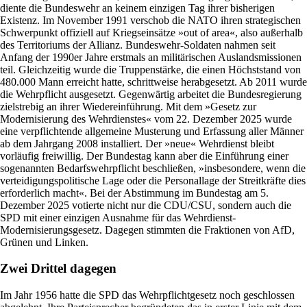
diente die Bundeswehr an keinem einzigen Tag ihrer bisherigen
Existenz. Im November 1991 verschob die NATO ihren strategischen
Schwerpunkt offiziell auf Kriegseinsätze »out of area«, also außerhalb
des Territoriums der Allianz. Bundeswehr-Soldaten nahmen seit
Anfang der 1990er Jahre erstmals an militärischen Auslandsmissionen
teil. Gleichzeitig wurde die Truppenstärke, die einen Höchststand von
480.000 Mann erreicht hatte, schrittweise herabgesetzt. Ab 2011 wurde
die Wehrpflicht ausgesetzt. Gegenwärtig arbeitet die Bundesregierung
zielstrebig an ihrer Wiedereinführung. Mit dem »Gesetz zur
Modernisierung des Wehrdienstes« vom 22. Dezember 2025 wurde
eine verpflichtende allgemeine Musterung und Erfassung aller Männer
ab dem Jahrgang 2008 installiert. Der »neue« Wehrdienst bleibt
vorläufig freiwillig. Der Bundestag kann aber die Einführung einer
sogenannten Bedarfswehrpflicht beschließen, »insbesondere, wenn die
verteidigungspolitische Lage oder die Personallage der Streitkräfte dies
erforderlich macht«. Bei der Abstimmung im Bundestag am 5.
Dezember 2025 votierte nicht nur die CDU/CSU, sondern auch die
SPD mit einer einzigen Ausnahme für das Wehrdienst-
Modernisierungsgesetz. Dagegen stimmten die Fraktionen von AfD,
Grünen und Linken.
Zwei Drittel dagegen
Im Jahr 1956 hatte die SPD das Wehrpflichtgesetz noch geschlossen