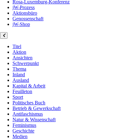
Rosa-Luxemburg-Konferenz
jW-Prozess
Aktionsbüro
Genossenschaft
jW-Shop
Titel
Aktion
Ansichten
Schwerpunkt
Thema
Inland
Ausland
Kapital & Arbeit
Feuilleton
Sport
Politisches Buch
Betrieb & Gewerkschaft
Antifaschismus
Natur & Wissenschaft
Feminismus
Geschichte
Medien