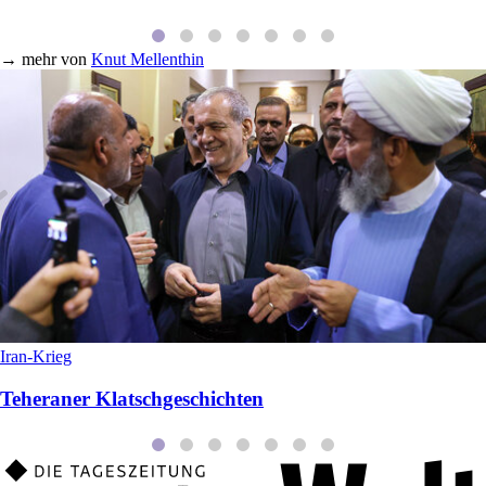
→
mehr von
Knut Mellenthin
Iran-Krieg
Teheraner Klatschgeschichten