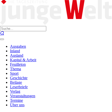
Ausgaben
Inland
Ausland
Kapital & Arbeit
Feuilleton
Thema
Sport
Geschichte
Beilage
Leserbriefe
Verlag
Veranstaltungen
Termine
Über uns