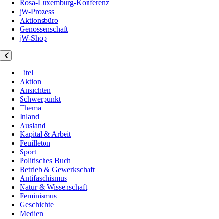
Rosa-Luxemburg-Konferenz
jW-Prozess
Aktionsbüro
Genossenschaft
jW-Shop
Titel
Aktion
Ansichten
Schwerpunkt
Thema
Inland
Ausland
Kapital & Arbeit
Feuilleton
Sport
Politisches Buch
Betrieb & Gewerkschaft
Antifaschismus
Natur & Wissenschaft
Feminismus
Geschichte
Medien