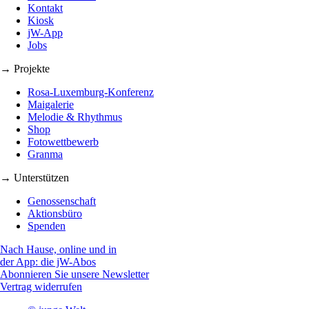
Kontakt
Kiosk
jW-App
Jobs
→ Projekte
Rosa-Luxemburg-Konferenz
Maigalerie
Melodie & Rhythmus
Shop
Fotowettbewerb
Granma
→ Unterstützen
Genossenschaft
Aktionsbüro
Spenden
Nach Hause, online und in
der App: die jW-Abos
Abonnieren Sie unsere Newsletter
Vertrag widerrufen