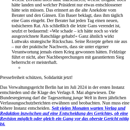
hätte landen und welcher Präsident nur etwas entschlossener
hätte sein müssen. Das erinnert an die alte Anekdote vom
Berater und den Gänsen. Ein Bauer beklagt, dass ihm täglich
eine Gans eingeht. Der Berater hat jeden Tag einen neuen,
todsicheren Rat. Als schließlich die letzte Gans verendet ist,
seufzt er bedauernd: »Wie schade – ich hätte noch so viele
ausgezeichnete Ratschläge gehabt!« Ganz ähnlich wirkt
Luttwaks strategische Rückschau. Seine Rezepte gehen nie aus
– nur der praktische Nachweis, dass sie unter eigener
Verantwortung jemals einen Krieg gewonnen hätten. Feldzüge
führt er nicht, aber Nachbesprechungen mit garantiertem Sieg
beherrscht er meisterhaft.
Pressefreiheit schützen, Solidarität jetzt!
Das Verwaltungsgericht Berlin hat im Juli 2024 in der ersten Instanz
entschieden und die Klage des Verlags 8. Mai abgewiesen. Die
Bundesregierung darf die Tageszeitung
junge Welt
in ihren jährlichen
Verfassungsschutzberichten erwähnen und beobachten. Nun muss eine
höhere Instanz entscheiden.
Seit vielen Monaten warten Verlag und
Redaktion inzwischen auf eine Entscheidung des Gerichtes, ob eine
Revision möglich oder gleich ein Gang vor das oberste Gericht nötig
ist.