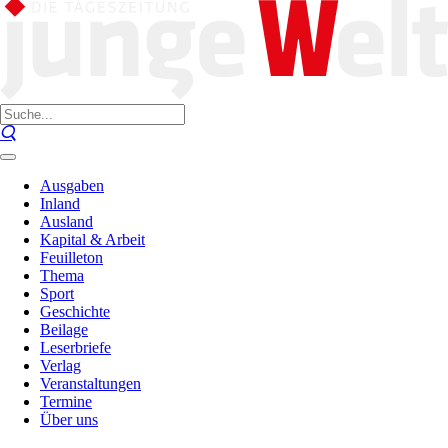
Ausgaben
Inland
Ausland
Kapital & Arbeit
Feuilleton
Thema
Sport
Geschichte
Beilage
Leserbriefe
Verlag
Veranstaltungen
Termine
Über uns