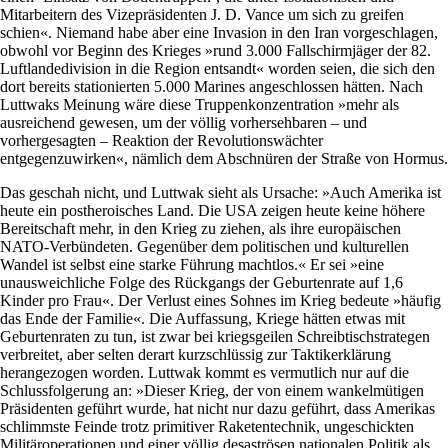
Mitarbeitern des Vizepräsidenten J. D. Vance um sich zu greifen
schien«. Niemand habe aber eine Invasion in den Iran vorgeschlagen,
obwohl vor Beginn des Krieges »rund 3.000 Fallschirmjäger der 82.
Luftlandedivision in die Region entsandt« worden seien, die sich den
dort bereits stationierten 5.000 Marines angeschlossen hätten. Nach
Luttwaks Meinung wäre diese Truppenkonzentration »mehr als
ausreichend gewesen, um der völlig vorhersehbaren – und
vorhergesagten – Reaktion der Revolutionswächter
entgegenzuwirken«, nämlich dem Abschnüren der Straße von Hormus.
Das geschah nicht, und Luttwak sieht als Ursache: »Auch Amerika ist
heute ein postheroisches Land. Die USA zeigen heute keine höhere
Bereitschaft mehr, in den Krieg zu ziehen, als ihre europäischen
NATO-Verbündeten. Gegenüber dem politischen und kulturellen
Wandel ist selbst eine starke Führung machtlos.« Er sei »eine
unausweichliche Folge des Rückgangs der Geburtenrate auf 1,6
Kinder pro Frau«. Der Verlust eines Sohnes im Krieg bedeute »häufig
das Ende der Familie«. Die Auffassung, Kriege hätten etwas mit
Geburtenraten zu tun, ist zwar bei kriegsgeilen Schreibtischstrategen
verbreitet, aber selten derart kurzschlüssig zur Taktikerklärung
herangezogen worden. Luttwak kommt es vermutlich nur auf die
Schlussfolgerung an: »Dieser Krieg, der von einem wankelmütigen
Präsidenten geführt wurde, hat nicht nur dazu geführt, dass Amerikas
schlimmste Feinde trotz primitiver Raketentechnik, ungeschickten
Militäroperationen und einer völlig desaströsen nationalen Politik als