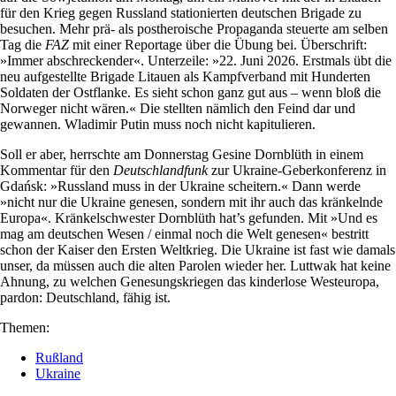
für den Krieg gegen Russland stationierten deutschen Brigade zu
besuchen. Mehr prä- als postheroische Propaganda steuerte am selben
Tag die
FAZ
mit einer Reportage über die Übung bei. Überschrift:
»Immer abschreckender«. Unterzeile: »22. Juni 2026. Erstmals übt die
neu aufgestellte Brigade Litauen als Kampfverband mit Hunderten
Soldaten der Ostflanke. Es sieht schon ganz gut aus – wenn bloß die
Norweger nicht wären.« Die stellten nämlich den Feind dar und
gewannen. Wladimir Putin muss noch nicht kapitulieren.
Soll er aber, herrschte am Donnerstag Gesine Dornblüth in einem
Kommentar für den
Deutschlandfunk
zur Ukraine-Geberkonferenz in
Gdańsk: »Russland muss in der Ukraine scheitern.« Dann werde
»nicht nur die Ukraine genesen, sondern mit ihr auch das kränkelnde
Europa«. Kränkelschwester Dornblüth hat’s gefunden. Mit »Und es
mag am deutschen Wesen / einmal noch die Welt genesen« bestritt
schon der Kaiser den Ersten Weltkrieg. Die Ukraine ist fast wie damals
unser, da müssen auch die alten Parolen wieder her. Luttwak hat keine
Ahnung, zu welchen Genesungskriegen das kinderlose Westeuropa,
pardon: Deutschland, fähig ist.
Themen:
Rußland
Ukraine