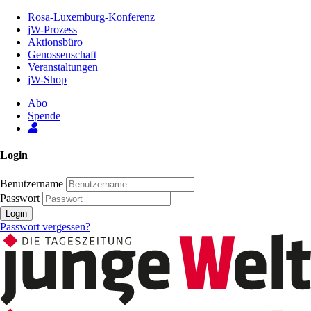
Zum
Rosa-Luxemburg-Konferenz
Inhalt
jW-Prozess
der
Aktionsbüro
Seite
Genossenschaft
Veranstaltungen
jW-Shop
Abo
Spende
Login
Benutzername
Passwort
Login
Passwort vergessen?