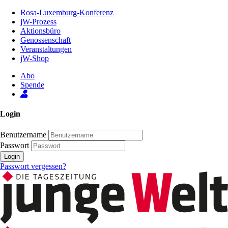
Zum
Rosa-Luxemburg-Konferenz
Inhalt
jW-Prozess
der
Aktionsbüro
Seite
Genossenschaft
Veranstaltungen
jW-Shop
Abo
Spende
Login
Benutzername
Passwort
Login
Passwort vergessen?