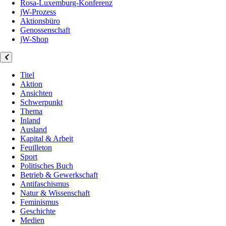
Rosa-Luxemburg-Konferenz
jW-Prozess
Aktionsbüro
Genossenschaft
jW-Shop
Titel
Aktion
Ansichten
Schwerpunkt
Thema
Inland
Ausland
Kapital & Arbeit
Feuilleton
Sport
Politisches Buch
Betrieb & Gewerkschaft
Antifaschismus
Natur & Wissenschaft
Feminismus
Geschichte
Medien