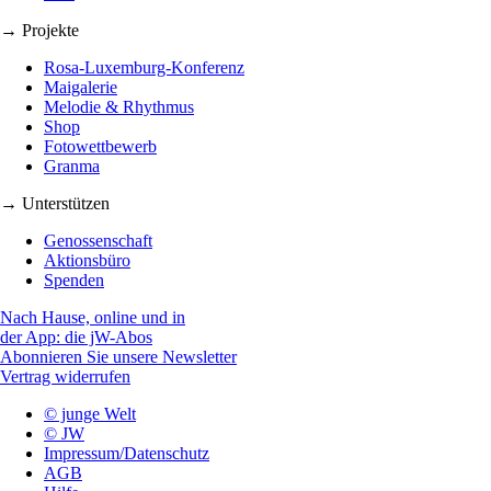
→ Projekte
Rosa-Luxemburg-Konferenz
Maigalerie
Melodie & Rhythmus
Shop
Fotowettbewerb
Granma
→ Unterstützen
Genossenschaft
Aktionsbüro
Spenden
Nach Hause, online und in
der App: die jW-Abos
Abonnieren Sie unsere Newsletter
Vertrag widerrufen
© junge Welt
© JW
Impressum/Datenschutz
AGB