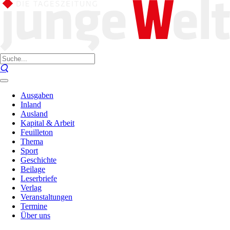
Ausgaben
Inland
Ausland
Kapital & Arbeit
Feuilleton
Thema
Sport
Geschichte
Beilage
Leserbriefe
Verlag
Veranstaltungen
Termine
Über uns