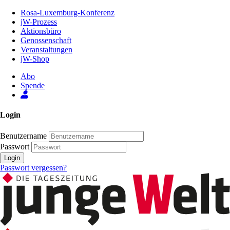
Zum
Rosa-Luxemburg-Konferenz
Inhalt
jW-Prozess
der
Aktionsbüro
Seite
Genossenschaft
Veranstaltungen
jW-Shop
Abo
Spende
Login
Benutzername
Passwort
Login
Passwort vergessen?