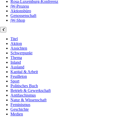
Rosa-Luxemburg-Konferenz
jW-Prozess
Aktionsbüro
Genossenschaft
jW-Shop
Titel
Aktion
Ansichten
Schwerpunkt
Thema
Inland
Ausland
Kapital & Arbeit
Feuilleton
Sport
Politisches Buch
Betrieb & Gewerkschaft
Antifaschismus
Natur & Wissenschaft
Feminismus
Geschichte
Medien