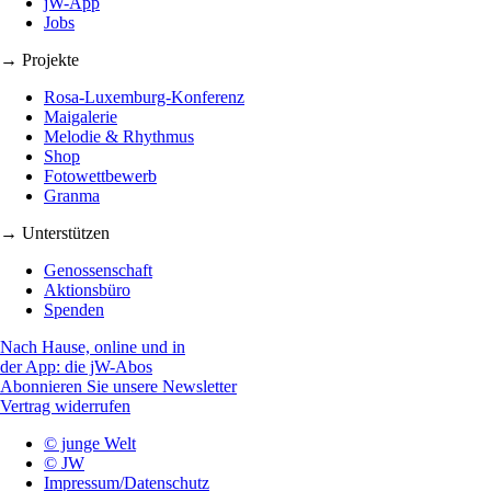
jW-App
Jobs
→ Projekte
Rosa-Luxemburg-Konferenz
Maigalerie
Melodie & Rhythmus
Shop
Fotowettbewerb
Granma
→ Unterstützen
Genossenschaft
Aktionsbüro
Spenden
Nach Hause, online und in
der App: die jW-Abos
Abonnieren Sie unsere Newsletter
Vertrag widerrufen
© junge Welt
© JW
Impressum/Datenschutz