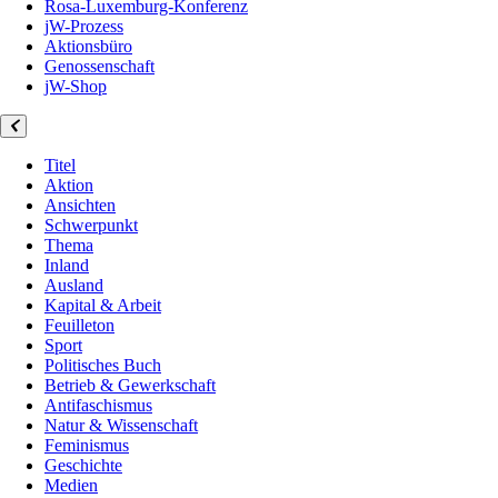
Rosa-Luxemburg-Konferenz
jW-Prozess
Aktionsbüro
Genossenschaft
jW-Shop
Titel
Aktion
Ansichten
Schwerpunkt
Thema
Inland
Ausland
Kapital & Arbeit
Feuilleton
Sport
Politisches Buch
Betrieb & Gewerkschaft
Antifaschismus
Natur & Wissenschaft
Feminismus
Geschichte
Medien