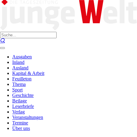
Ausgaben
Inland
Ausland
Kapital & Arbeit
Feuilleton
Thema
Sport
Geschichte
Beilage
Leserbriefe
Verlag
Veranstaltungen
Termine
Über uns