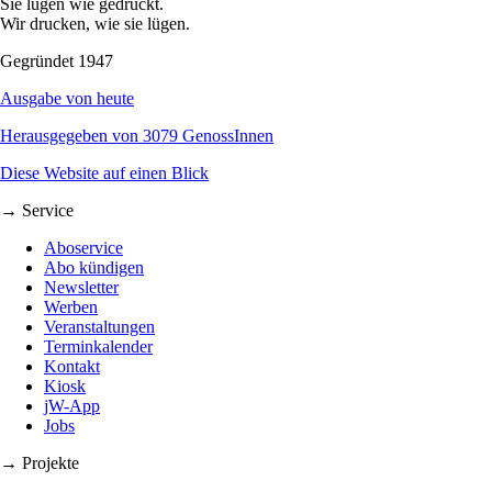
Sie lügen wie gedruckt.
Wir drucken, wie sie lügen.
Gegründet 1947
Ausgabe von heute
Herausgegeben von 3079 GenossInnen
Diese Website auf einen Blick
→ Service
Aboservice
Abo kündigen
Newsletter
Werben
Veranstaltungen
Terminkalender
Kontakt
Kiosk
jW-App
Jobs
→ Projekte