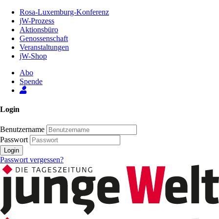
Zum
Rosa-Luxemburg-Konferenz
Inhalt
jW-Prozess
der
Aktionsbüro
Seite
Genossenschaft
Veranstaltungen
jW-Shop
Abo
Spende
Login
Benutzername
Passwort
Login
Passwort vergessen?