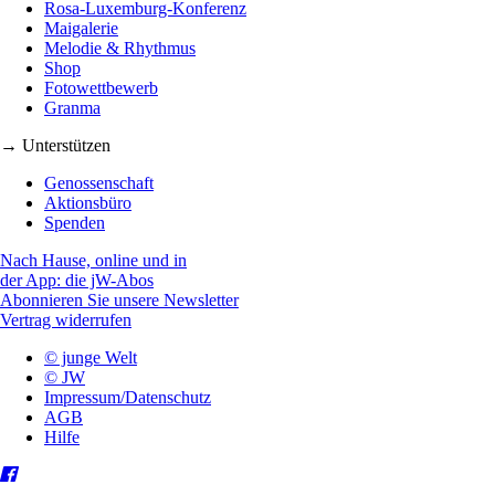
Rosa-Luxemburg-Konferenz
Maigalerie
Melodie & Rhythmus
Shop
Fotowettbewerb
Granma
→ Unterstützen
Genossenschaft
Aktionsbüro
Spenden
Nach Hause, online und in
der App: die jW-Abos
Abonnieren Sie unsere Newsletter
Vertrag widerrufen
© junge Welt
© JW
Impressum/Datenschutz
AGB
Hilfe