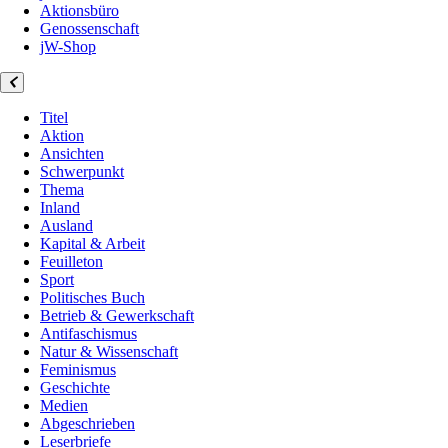
Aktionsbüro
Genossenschaft
jW-Shop
Titel
Aktion
Ansichten
Schwerpunkt
Thema
Inland
Ausland
Kapital & Arbeit
Feuilleton
Sport
Politisches Buch
Betrieb & Gewerkschaft
Antifaschismus
Natur & Wissenschaft
Feminismus
Geschichte
Medien
Abgeschrieben
Leserbriefe