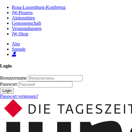
Zum
Rosa-Luxemburg-Konferenz
Inhalt
jW-Prozess
der
Aktionsbüro
Seite
Genossenschaft
Veranstaltungen
jW-Shop
Abo
Spende
Login
Benutzername
Passwort
Login
Passwort vergessen?