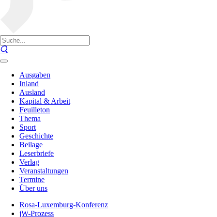
Ausgaben
Inland
Ausland
Kapital & Arbeit
Feuilleton
Thema
Sport
Geschichte
Beilage
Leserbriefe
Verlag
Veranstaltungen
Termine
Über uns
Rosa-Luxemburg-Konferenz
jW-Prozess