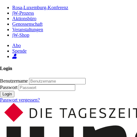
Zum
Rosa-Luxemburg-Konferenz
Inhalt
jW-Prozess
der
Aktionsbüro
Seite
Genossenschaft
Veranstaltungen
jW-Shop
Abo
Spende
Login
Benutzername
Passwort
Login
Passwort vergessen?