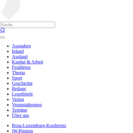
Ausgaben
Inland
Ausland
Kapital & Arbeit
Feuilleton
Thema
Sport
Geschichte
Beilage
Leserbriefe
Verlag
Veranstaltungen
Termine
Über uns
Rosa-Luxemburg-Konferenz
jW-Prozess