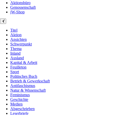
Aktionsbüro
Genossenschaft
jW-Shop
Titel
Aktion
Ansichten
Schwerpunkt
Thema
Inland
Ausland
Kapital & Arbeit
Feuilleton
Sport
Politisches Buch
Betrieb & Gewerkschaft
Antifaschismus
Natur & Wissenschaft
Feminismus
Geschichte
Medien
Abgeschrieben
Leserbriefe