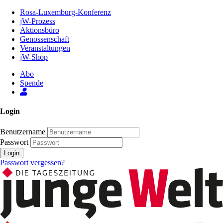
Zum
Rosa-Luxemburg-Konferenz
Inhalt
jW-Prozess
der
Aktionsbüro
Seite
Genossenschaft
Veranstaltungen
jW-Shop
Abo
Spende
Login
Benutzername
Passwort
Login
Passwort vergessen?