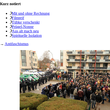
Kurz notiert
Mit und ohne Rechnung
Filmreif
Tübke verschenkt
Prügel-Nonne
Aus alt mach neu
Spirituelle Isolation
→
Antifaschismus