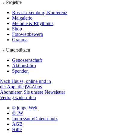
→ Projekte
Rosa-Luxemburg-Konferenz
Maigalerie
Melodie & Rhythmus
Shop
Fotowettbewerb
Granma
→ Unterstützen
Genossenschaft
Aktionsbüro
Spenden
Nach Hause, online und in
der App: die jW-Abos
Abonnieren Sie unsere Newsletter
Vertrag widerrufen
© junge Welt
© JW
Impressum/Datenschutz
AGB
Hilfe