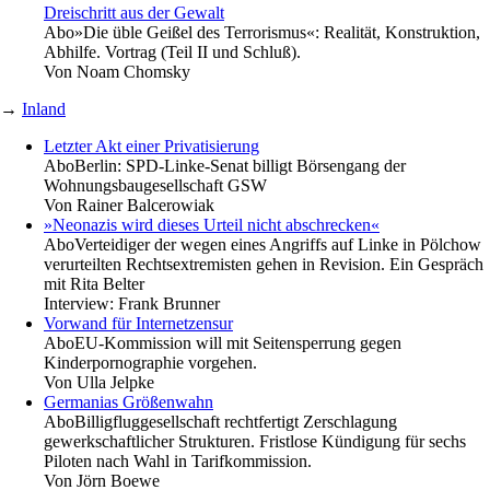
Dreischritt aus der Gewalt
Abo
»Die üble Geißel des Terrorismus«: Realität, Konstruktion,
Abhilfe. Vortrag (Teil II und Schluß).
Von
Noam Chomsky
→
Inland
Letzter Akt einer Privatisierung
Abo
Berlin: SPD-Linke-Senat billigt Börsengang der
Wohnungsbaugesellschaft GSW
Von
Rainer Balcerowiak
»Neonazis wird dieses Urteil nicht abschrecken«
Abo
Verteidiger der wegen eines Angriffs auf Linke in Pölchow
verurteilten Rechtsextremisten gehen in Revision. Ein Gespräch
mit Rita Belter
Interview:
Frank Brunner
Vorwand für Internetzensur
Abo
EU-Kommission will mit Seitensperrung gegen
Kinderpornographie vorgehen.
Von
Ulla Jelpke
Germanias Größenwahn
Abo
Billigfluggesellschaft rechtfertigt Zerschlagung
gewerkschaftlicher Strukturen. Fristlose Kündigung für sechs
Piloten nach Wahl in Tarifkommission.
Von
Jörn Boewe