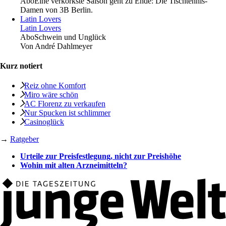
Abo
Eine verkorkste Saison geht zu Ende: Die Tischtennis-
Damen von 3B Berlin.
Latin Lovers
Latin Lovers
Abo
Schwein und Unglück
Von
André Dahlmeyer
Kurz notiert
Reiz ohne Komfort
Miro wäre schön
AC Florenz zu verkaufen
Nur Spucken ist schlimmer
Casinoglück
→
Ratgeber
Urteile zur Preisfestlegung, nicht zur Preishöhe
Wohin mit alten Arzneimitteln?