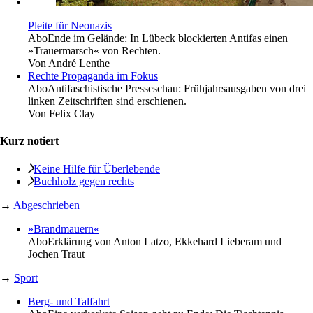
Pleite für Neonazis
Abo
Ende im Gelände: In Lübeck blockierten Antifas einen
»Trauermarsch« von Rechten.
Von
André Lenthe
Rechte Propaganda im Fokus
Abo
Antifaschistische Presseschau: Frühjahrsausgaben von drei
linken Zeitschriften sind erschienen.
Von
Felix Clay
Kurz notiert
Keine Hilfe für Überlebende
Buchholz gegen rechts
→
Abgeschrieben
»Brandmauern«
Abo
Erklärung von Anton Latzo, Ekkehard Lieberam und
Jochen Traut
→
Sport
Berg- und Talfahrt