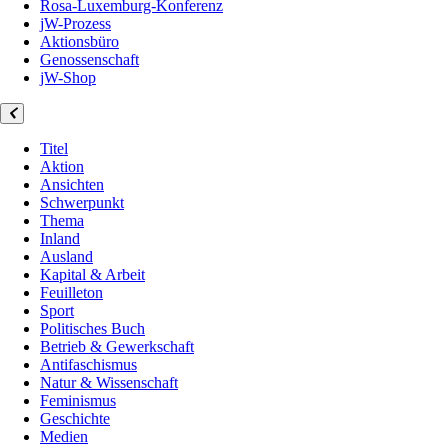
Rosa-Luxemburg-Konferenz
jW-Prozess
Aktionsbüro
Genossenschaft
jW-Shop
Titel
Aktion
Ansichten
Schwerpunkt
Thema
Inland
Ausland
Kapital & Arbeit
Feuilleton
Sport
Politisches Buch
Betrieb & Gewerkschaft
Antifaschismus
Natur & Wissenschaft
Feminismus
Geschichte
Medien