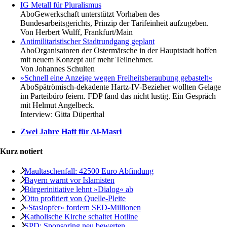
IG Metall für Pluralismus
Abo
Gewerkschaft unterstützt Vorhaben des
Bundesarbeitsgerichts, Prinzip der Tarifeinheit aufzugeben.
Von
Herbert Wulff, Frankfurt/Main
Antimilitaristischer Stadtrundgang geplant
Abo
Organisatoren der Ostermärsche in der Hauptstadt hoffen
mit neuem Konzept auf mehr Teilnehmer.
Von
Johannes Schulten
»Schnell eine Anzeige wegen Freiheitsberaubung gebastelt«
Abo
Spätrömisch-dekadente Hartz-IV-Bezieher wollten Gelage
im Parteibüro feiern. FDP fand das nicht lustig. Ein Gespräch
mit Helmut Angelbeck.
Interview:
Gitta Düperthal
Zwei Jahre Haft für Al-Masri
Kurz notiert
Maultaschenfall: 42500 Euro Abfindung
Bayern warnt vor Islamisten
Bürgerinitiative lehnt »Dialog« ab
Otto profitiert von Quelle-Pleite
»Stasiopfer« fordern SED-Millionen
Katholische Kirche schaltet Hotline
SPD: Sponsoring neu bewerten