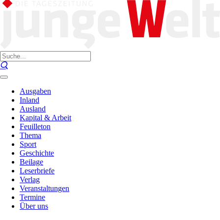
Ausgaben
Inland
Ausland
Kapital & Arbeit
Feuilleton
Thema
Sport
Geschichte
Beilage
Leserbriefe
Verlag
Veranstaltungen
Termine
Über uns