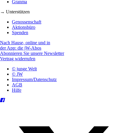
Granma
→ Unterstützen
Genossenschaft
Aktionsbüro
Spenden
Nach Hause, online und in
der App: die jW-Abos
Abonnieren Sie unsere Newsletter
Vertrag widerrufen
© junge Welt
© JW
Impressum/Datenschutz
AGB
Hilfe