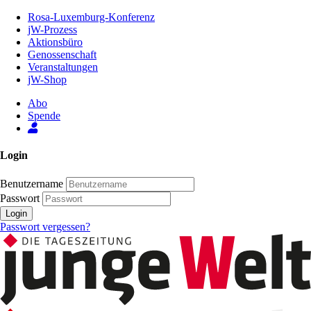
Zum
Rosa-Luxemburg-Konferenz
Inhalt
jW-Prozess
der
Aktionsbüro
Seite
Genossenschaft
Veranstaltungen
jW-Shop
Abo
Spende
Login
Benutzername
Passwort
Login
Passwort vergessen?