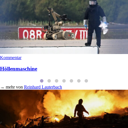
Kommentar
Höllenmaschine
→
mehr von
Reinhard Lauterbach