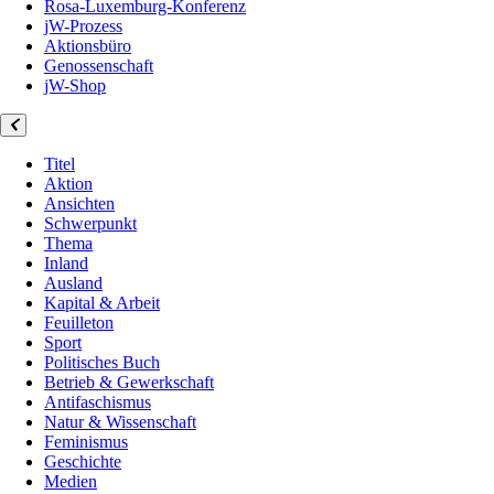
Rosa-Luxemburg-Konferenz
jW-Prozess
Aktionsbüro
Genossenschaft
jW-Shop
Titel
Aktion
Ansichten
Schwerpunkt
Thema
Inland
Ausland
Kapital & Arbeit
Feuilleton
Sport
Politisches Buch
Betrieb & Gewerkschaft
Antifaschismus
Natur & Wissenschaft
Feminismus
Geschichte
Medien