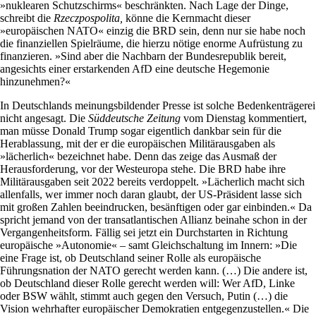
»nuklearen Schutzschirms« beschränkten. Nach Lage der Dinge,
schreibt die
Rzeczpospolita,
könne die Kernmacht dieser
»europäischen NATO« einzig die BRD sein, denn nur sie habe noch
die finanziellen Spielräume, die hierzu nötige enorme Aufrüstung zu
finanzieren. »Sind aber die Nachbarn der Bundesrepublik bereit,
angesichts einer erstarkenden AfD eine deutsche Hegemonie
hinzunehmen?«
In Deutschlands meinungsbildender Presse ist solche Bedenkenträgerei
nicht angesagt. Die
Süddeutsche Zeitung
vom Dienstag kommentiert,
man müsse Donald Trump sogar eigentlich dankbar sein für die
Herablassung, mit der er die europäischen Militärausgaben als
»lächerlich« bezeichnet habe. Denn das zeige das Ausmaß der
Herausforderung, vor der Westeuropa stehe. Die BRD habe ihre
Militärausgaben seit 2022 bereits verdoppelt. »Lächerlich macht sich
allenfalls, wer immer noch daran glaubt, der US-Präsident lasse sich
mit großen Zahlen beeindrucken, besänftigen oder gar einbinden.« Da
spricht jemand von der transatlantischen Allianz beinahe schon in der
Vergangenheitsform. Fällig sei jetzt ein Durchstarten in Richtung
europäische »Autonomie« – samt Gleichschaltung im Innern: »Die
eine Frage ist, ob Deutschland seiner Rolle als europäische
Führungsnation der NATO gerecht werden kann. (…) Die andere ist,
ob Deutschland dieser Rolle gerecht werden will: Wer AfD, Linke
oder BSW wählt, stimmt auch gegen den Versuch, Putin (…) die
Vision wehrhafter europäischer Demokratien entgegenzustellen.« Die