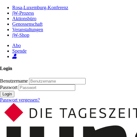
Zum
Rosa-Luxemburg-Konferenz
Inhalt
jW-Prozess
der
Aktionsbüro
Seite
Genossenschaft
Veranstaltungen
jW-Shop
Abo
Spende
Login
Benutzername
Passwort
Login
Passwort vergessen?