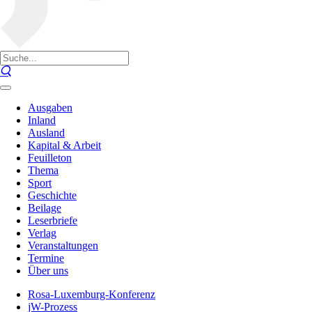
Ausgaben
Inland
Ausland
Kapital & Arbeit
Feuilleton
Thema
Sport
Geschichte
Beilage
Leserbriefe
Verlag
Veranstaltungen
Termine
Über uns
Rosa-Luxemburg-Konferenz
jW-Prozess