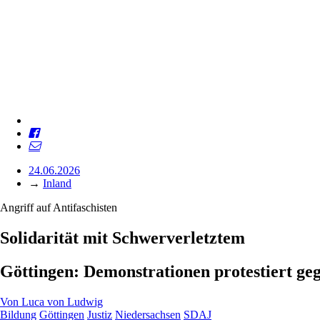
24.06.2026
→
Inland
Angriff auf Antifaschisten
Solidarität mit Schwerverletztem
Göttingen: Demonstrationen protestiert ge
Von
Luca von Ludwig
Bildung
Göttingen
Justiz
Niedersachsen
SDAJ