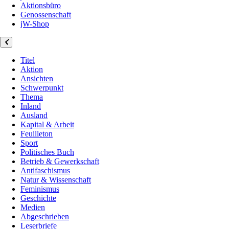
Aktionsbüro
Genossenschaft
jW-Shop
Titel
Aktion
Ansichten
Schwerpunkt
Thema
Inland
Ausland
Kapital & Arbeit
Feuilleton
Sport
Politisches Buch
Betrieb & Gewerkschaft
Antifaschismus
Natur & Wissenschaft
Feminismus
Geschichte
Medien
Abgeschrieben
Leserbriefe