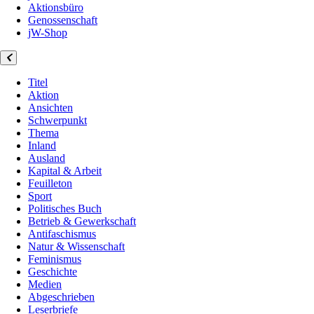
Aktionsbüro
Genossenschaft
jW-Shop
Titel
Aktion
Ansichten
Schwerpunkt
Thema
Inland
Ausland
Kapital & Arbeit
Feuilleton
Sport
Politisches Buch
Betrieb & Gewerkschaft
Antifaschismus
Natur & Wissenschaft
Feminismus
Geschichte
Medien
Abgeschrieben
Leserbriefe