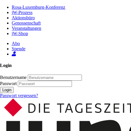
Zum
Rosa-Luxemburg-Konferenz
Inhalt
jW-Prozess
der
Aktionsbüro
Seite
Genossenschaft
Veranstaltungen
jW-Shop
Abo
Spende
Login
Benutzername
Passwort
Login
Passwort vergessen?