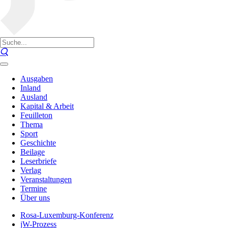
Ausgaben
Inland
Ausland
Kapital & Arbeit
Feuilleton
Thema
Sport
Geschichte
Beilage
Leserbriefe
Verlag
Veranstaltungen
Termine
Über uns
Rosa-Luxemburg-Konferenz
jW-Prozess