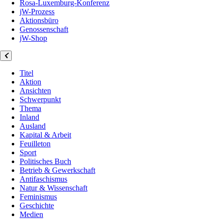
Rosa-Luxemburg-Konferenz
jW-Prozess
Aktionsbüro
Genossenschaft
jW-Shop
Titel
Aktion
Ansichten
Schwerpunkt
Thema
Inland
Ausland
Kapital & Arbeit
Feuilleton
Sport
Politisches Buch
Betrieb & Gewerkschaft
Antifaschismus
Natur & Wissenschaft
Feminismus
Geschichte
Medien