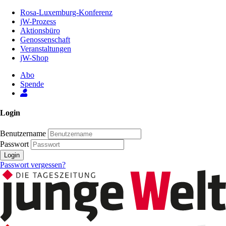
Zum
Rosa-Luxemburg-Konferenz
Inhalt
jW-Prozess
der
Aktionsbüro
Seite
Genossenschaft
Veranstaltungen
jW-Shop
Abo
Spende
Login
Benutzername
Passwort
Login
Passwort vergessen?