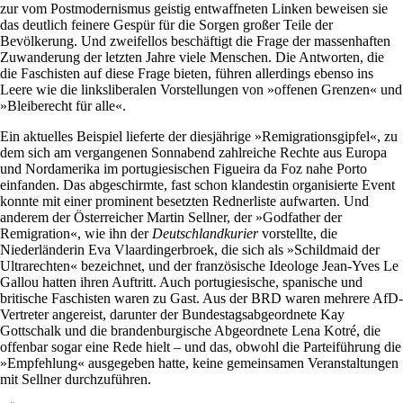
zur vom Postmodernismus geistig entwaffneten Linken beweisen sie
das deutlich feinere Gespür für die Sorgen großer Teile der
Bevölkerung. Und zweifellos beschäftigt die Frage der massenhaften
Zuwanderung der letzten Jahre viele Menschen. Die Antworten, die
die Faschisten auf diese Frage bieten, führen allerdings ebenso ins
Leere wie die linksliberalen Vorstellungen von »offenen Grenzen« und
»Bleiberecht für alle«.
Ein aktuelles Beispiel lieferte der diesjährige »Remigrationsgipfel«, zu
dem sich am vergangenen Sonnabend zahlreiche Rechte aus Europa
und Nordamerika im portugiesischen Figueira da Foz nahe Porto
einfanden. Das abgeschirmte, fast schon klandestin organisierte Event
konnte mit einer prominent besetzten Rednerliste aufwarten. Und
anderem der Österreicher Martin Sellner, der »Godfather der
Remigration«, wie ihn der
Deutschlandkurier
vorstellte, die
Niederländerin Eva Vlaardingerbroek, die sich als »Schildmaid der
Ultrarechten« bezeichnet, und der französische Ideologe Jean-Yves Le
Gallou hatten ihren Auftritt. Auch portugiesische, spanische und
britische Faschisten waren zu Gast. Aus der BRD waren mehrere AfD-
Vertreter angereist, darunter der Bundestagsabgeordnete Kay
Gottschalk und die brandenburgische Abgeordnete Lena Kotré, die
offenbar sogar eine Rede hielt – und das, obwohl die Parteiführung die
»Empfehlung« ausgegeben hatte, keine gemeinsamen Veranstaltungen
mit Sellner durchzuführen.