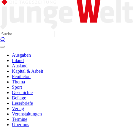
Ausgaben
Inland
Ausland
Kapital & Arbeit
Feuilleton
Thema
Sport
Geschichte
Beilage
Leserbriefe
Verlag
Veranstaltungen
Termine
Über uns