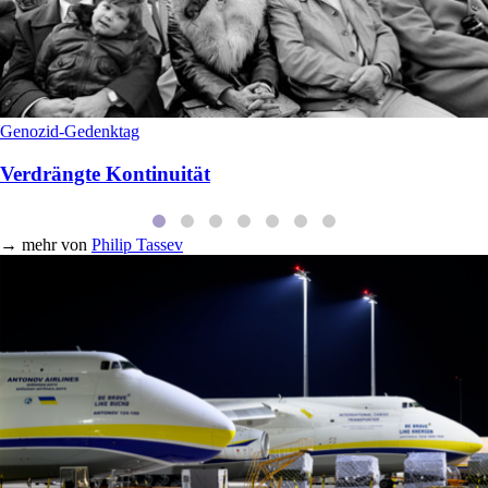
Genozid-Gedenktag
Verdrängte Kontinuität
→
mehr von
Philip Tassev