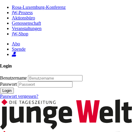
Zum
Rosa-Luxemburg-Konferenz
Inhalt
jW-Prozess
der
Aktionsbüro
Seite
Genossenschaft
Veranstaltungen
jW-Shop
Abo
Spende
Login
Benutzername
Passwort
Login
Passwort vergessen?