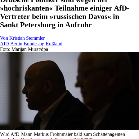
»hochriskanten« Teilnahme einiger AfD-
Vertreter beim »russischen Davos« in
Sankt Petersburg in Aufruhr
Von
Kristian Stemmler
AfD
Berlin
Bundestag
Rußland
Foto: Marijan Murat/dpa
Wird AfD-Mann Markus Frohnmaier bald zum Schattenagenten