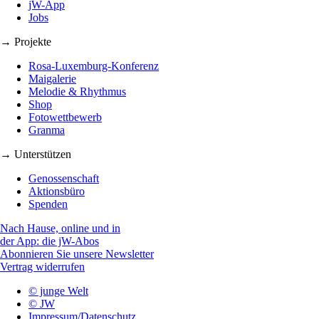
jW-App
Jobs
→ Projekte
Rosa-Luxemburg-Konferenz
Maigalerie
Melodie & Rhythmus
Shop
Fotowettbewerb
Granma
→ Unterstützen
Genossenschaft
Aktionsbüro
Spenden
Nach Hause, online und in
der App: die jW-Abos
Abonnieren Sie unsere Newsletter
Vertrag widerrufen
© junge Welt
© JW
Impressum/Datenschutz