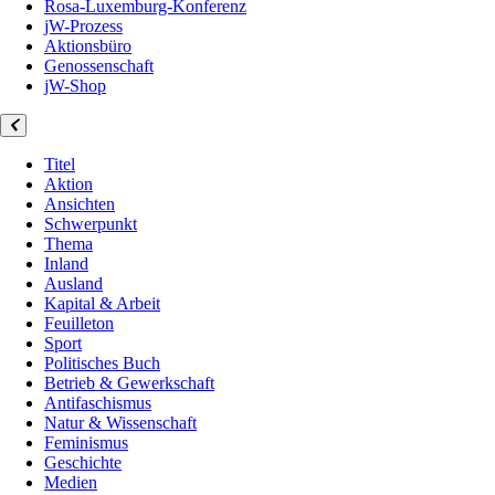
Rosa-Luxemburg-Konferenz
jW-Prozess
Aktionsbüro
Genossenschaft
jW-Shop
Titel
Aktion
Ansichten
Schwerpunkt
Thema
Inland
Ausland
Kapital & Arbeit
Feuilleton
Sport
Politisches Buch
Betrieb & Gewerkschaft
Antifaschismus
Natur & Wissenschaft
Feminismus
Geschichte
Medien