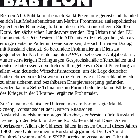
Bei den AfD-Politikern, die nach Sankt Petersburg gereist sind, handelt
es sich laut Medienberichten um Markus Frohnmaier, außenpolitischer
Sprecher der Bundestagsfraktion, dessen Fraktionskollegen Steffen
Kotré, den sächsischen Landesvorsitzenden Jörg Urban und den EU-
Parlamentarier Petr Bystron. Die AfD nutzte die Gelegenheit, sich als
einzige deutsche Partei in Szene zu setzen, die sich für einen Dialog
mit Russland einsetzt. So bekundete Frohnmaier am Dienstag
gegenüber der Nachrichtenagentur
AFP
, er sehe seine Aufgabe darin,
»unter schwierigen Bedingungen Gesprächskanäle offenzuhalten und
deutsche Interessen zu vertreten«. Ihm gehe es in Sankt Petersburg vor
allem »um deutsche Wirtschaftsinteressen, um die Lage deutscher
Unternehmen vor Ort sowie um die Frage, wie in Deutschland wieder
zu einer sicheren und bezahlbaren Energieversorgung gefunden
werden kann.« Seine Teilnahme am Forum bedeute »keine Billigung
des Krieges in der Ukraine«, ergänzte Frohnmaier.
Zur Teilnahme deutscher Unternehmer am Forum sagte Matthias
Schepp, Vorstandschef der Deutsch-Russischen
Auslandshandelskammer, gegenüber
dpa
, der Westen dürfe Russland,
»seinen großen Markt und seine Rohstoffe nicht auf Dauer Asien
überlassen«. Allein die Chinesen hätten im ersten Quartal dieses Jahres
1.400 neue Unternehmen in Russland gegründet. Die USA und
Frankreich waren auf dem SPIEF bereits im vergangenen Jahr mit