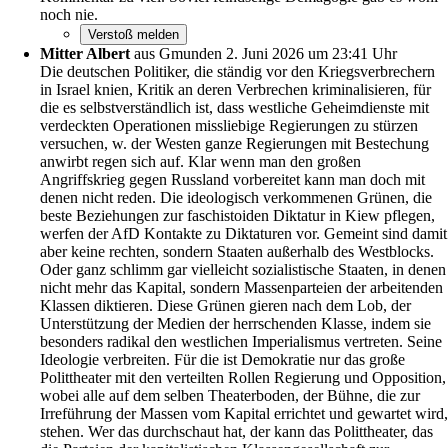
noch nie.
Mitter Albert
aus Gmunden
2. Juni 2026 um 23:41 Uhr
Die deutschen Politiker, die ständig vor den Kriegsverbrechern
in Israel knien, Kritik an deren Verbrechen kriminalisieren, für
die es selbstverständlich ist, dass westliche Geheimdienste mit
verdeckten Operationen missliebige Regierungen zu stürzen
versuchen, w. der Westen ganze Regierungen mit Bestechung
anwirbt regen sich auf. Klar wenn man den großen
Angriffskrieg gegen Russland vorbereitet kann man doch mit
denen nicht reden. Die ideologisch verkommenen Grünen, die
beste Beziehungen zur faschistoiden Diktatur in Kiew pflegen,
werfen der AfD Kontakte zu Diktaturen vor. Gemeint sind damit
aber keine rechten, sondern Staaten außerhalb des Westblocks.
Oder ganz schlimm gar vielleicht sozialistische Staaten, in denen
nicht mehr das Kapital, sondern Massenparteien der arbeitenden
Klassen diktieren. Diese Grünen gieren nach dem Lob, der
Unterstützung der Medien der herrschenden Klasse, indem sie
besonders radikal den westlichen Imperialismus vertreten. Seine
Ideologie verbreiten. Für die ist Demokratie nur das große
Polittheater mit den verteilten Rollen Regierung und Opposition,
wobei alle auf dem selben Theaterboden, der Bühne, die zur
Irreführung der Massen vom Kapital errichtet und gewartet wird,
stehen. Wer das durchschaut hat, der kann das Polittheater, das