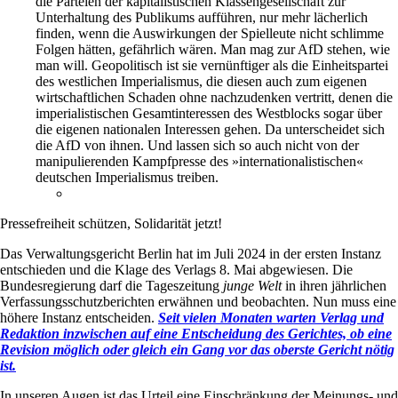
die Parteien der kapitalistischen Klassengesellschaft zur
Unterhaltung des Publikums aufführen, nur mehr lächerlich
finden, wenn die Auswirkungen der Spielleute nicht schlimme
Folgen hätten, gefährlich wären. Man mag zur AfD stehen, wie
man will. Geopolitisch ist sie vernünftiger als die Einheitspartei
des westlichen Imperialismus, die diesen auch zum eigenen
wirtschaftlichen Schaden ohne nachzudenken vertritt, denen die
imperialistischen Gesamtinteressen des Westblocks sogar über
die eigenen nationalen Interessen gehen. Da unterscheidet sich
die AfD von ihnen. Und lassen sich so auch nicht von der
manipulierenden Kampfpresse des »internationalistischen«
deutschen Imperialismus treiben.
Pressefreiheit schützen, Solidarität jetzt!
Das Verwaltungsgericht Berlin hat im Juli 2024 in der ersten Instanz
entschieden und die Klage des Verlags 8. Mai abgewiesen. Die
Bundesregierung darf die Tageszeitung
junge Welt
in ihren jährlichen
Verfassungsschutzberichten erwähnen und beobachten. Nun muss eine
höhere Instanz entscheiden.
Seit vielen Monaten warten Verlag und
Redaktion inzwischen auf eine Entscheidung des Gerichtes, ob eine
Revision möglich oder gleich ein Gang vor das oberste Gericht nötig
ist.
In unseren Augen ist das Urteil eine Einschränkung der Meinungs- und