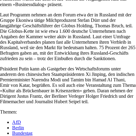
einem »Businessdialog« präsent.
Laut Programm nehmen an dem Forum etwa der in Russland mit der
Gruppe Ekoniwa tätige Milchproduzent Stefan Dürr und der
langjährige Geschäftsführer der Globus Holding, Thomas Bruch, teil.
Die Globus-Kette ist wie etwa 1.600 deutsche Unternehmen nach
Angaben der Kammer weiter aktiv in Russland. Laut einer Umfrage
des Kapitalverbandes planen fast alle Unternehmen ihren Verbleib in
Russland, weil sie den Markt für bedeutsam halten. 75 Prozent der 265
Befragten gaben an, mit der Entwicklung ihres Russland-Geschäfts
zufrieden zu sein – trotz der Einbußen durch die Sanktionen.
Präsident Putin kann als Gastgeber des Wirtschaftsforums unter
anderem den chinesischen Staatspräsidenten Xi Jinping, den indischen
Premierminister Narendra Modi und Tamim bin Hamad Al Thani,
Emir von Katar, begrüßen. Es soll auch eine Veranstaltung zum Thema
»Kultur als Brückenbauer in Krisenzeiten« geben. Daran nehmen der
Dirigent Justus Frantz, der Berliner Verleger Holger Friedrich und der
Filmemacher und Journalist Hubert Seipel teil.
Themen:
AfD
Berlin
Bundestag