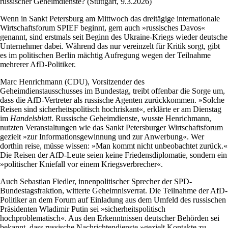
russischer Geheimdienste? (Stuttgart, 9.3.2026)
Wenn in Sankt Petersburg am Mittwoch das dreitägige internationale
Wirtschaftsforum SPIEF beginnt, gern auch »russisches Davos«
genannt, sind erstmals seit Beginn des Ukraine-Kriegs wieder deutsche
Unternehmer dabei. Während das nur vereinzelt für Kritik sorgt, gibt
es im politischen Berlin mächtig Aufregung wegen der Teilnahme
mehrerer AfD-Politiker.
Marc Henrichmann (CDU), Vorsitzender des
Geheimdienstausschusses im Bundestag, treibt offenbar die Sorge um,
dass die AfD-Vertreter als russische Agenten zurückkommen. »Solche
Reisen sind sicherheitspolitisch hochriskant«, erklärte er am Dienstag
im
Handelsblatt
. Russische Geheimdienste, wusste Henrichmann,
nutzten Veranstaltungen wie das Sankt Petersburger Wirtschaftsforum
gezielt »zur Informationsgewinnung und zur Anwerbung«. Wer
dorthin reise, müsse wissen: »Man kommt nicht unbeobachtet zurück.«
Die Reisen der AfD-Leute seien keine Friedensdiplomatie, sondern ein
»politischer Kniefall vor einem Kriegsverbrecher«.
Auch Sebastian Fiedler, innenpolitischer Sprecher der SPD-
Bundestagsfraktion, witterte Geheimnisverrat. Die Teilnahme der AfD-
Politiker an dem Forum auf Einladung aus dem Umfeld des russischen
Präsidenten Wladimir Putin sei »sicherheitspolitisch
hochproblematisch«. Aus den Erkenntnissen deutscher Behörden sei
bekannt, dass russische Nachrichtendienste »gezielt Kontakte zu