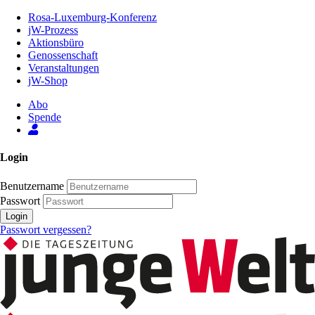
Zum
Rosa-Luxemburg-Konferenz
Inhalt
jW-Prozess
der
Aktionsbüro
Seite
Genossenschaft
Veranstaltungen
jW-Shop
Abo
Spende
Login
Benutzername
Passwort
Login
Passwort vergessen?