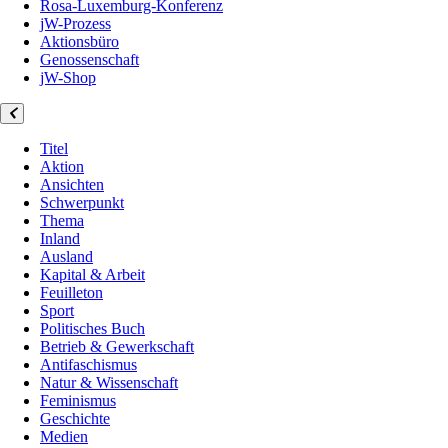
Rosa-Luxemburg-Konferenz
jW-Prozess
Aktionsbüro
Genossenschaft
jW-Shop
Titel
Aktion
Ansichten
Schwerpunkt
Thema
Inland
Ausland
Kapital & Arbeit
Feuilleton
Sport
Politisches Buch
Betrieb & Gewerkschaft
Antifaschismus
Natur & Wissenschaft
Feminismus
Geschichte
Medien