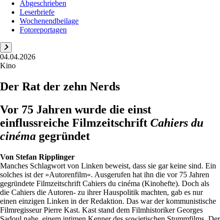
Abgeschrieben
Leserbriefe
Wochenendbeilage
Fotoreportagen
04.04.2026
Kino
Der Rat der zehn Nerds
Vor 75 Jahren wurde die einst
einflussreiche Filmzeitschrift
Cahiers du
cinéma
gegründet
Von
Stefan Ripplinger
Manches Schlagwort von Linken beweist, dass sie gar keine sind. Ein
solches ist der »Autorenfilm«. Ausgerufen hat ihn die vor 75 Jahren
gegründete Filmzeitschrift Cahiers du cinéma (Kinohefte). Doch als
die Cahiers die Autoren- zu ihrer Hauspolitik machten, gab es nur
einen einzigen Linken in der Redaktion. Das war der kommunistische
Filmregisseur Pierre Kast. Kast stand dem Filmhistoriker Georges
Sadoul nahe, einem intimen Kenner des sowjetischen Stummfilms. Der