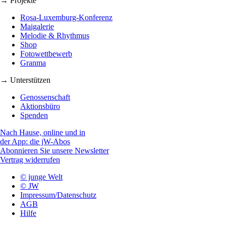
→ Projekte
Rosa-Luxemburg-Konferenz
Maigalerie
Melodie & Rhythmus
Shop
Fotowettbewerb
Granma
→ Unterstützen
Genossenschaft
Aktionsbüro
Spenden
Nach Hause, online und in
der App: die jW-Abos
Abonnieren Sie unsere Newsletter
Vertrag widerrufen
© junge Welt
© JW
Impressum/Datenschutz
AGB
Hilfe