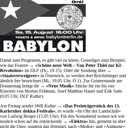
Damit zum Programm, es gibt viel zu hören. Gruseliges zum Beispiel,
wie das Feature
→ »Schöne neue Welt – Von Peter Thiel zur KI-
Revolution«
im
DLF
(Di., 19.15). Oder die Sendung über
→
»Staatsverweigerer«
in Österreich, so werden dort Reichsbürger und
ähnlich Irre bezeichnet (Mi., 19.05 Uhr,
Ö 1
). Zur Geisterstunde am
Donnerstag bringt die
→ »Neue Musik«
Stücke für ein bis vier
Klaviere von Morton Feldman, Josef Matthias Hauer und Erik Satie
(0.05 Uhr,
DLF Kultur
).
Am Freitag sendet
SWR Kultur
→ »Das Preisträgerstück des 13.
Karlsruher dokka-Festivals«
, es wurde »Im Ohr der Landschaft«
von Ludwig Berger (15.05 Uhr). Für den Sonnabend weisen wir wie
neulich schon auf die entzückende
→ »Elektra«
hin, gemeint ist aber
nicht die Oper, sondern das Hörspiel, nach »Medea« und »Antigone«