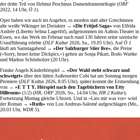
der dritte Teil von Helmut Peschinas Damendramentrilogie (
ORF
2022, 14 Uhr,
Ö 1
).
Oper haben wir auch im Angebot, es morden statt alter Griechinnen
alte weiße Wikinger im Dreiakter
→ »Die Fritjof-Saga«
von Elfrida
Andrée (Libretto Selma Lagerlöf), aufgenommen im Aalton-Theater in
Essen, wo das Werk im Februar nach rund 130 Jahren seine szenische
Uraufführung erlebte (
DLF Kultur
2026, Sa., 19.05 Uhr). Auf
Ö 1
läuft am Samstagabend
→ »Der Salzburger Stier live«
, die Preise
(»Sorry, heuer keine Dickpics.«) gehen an Sonja Pikart, Bodo Wartke
und Markus Schönholzer (20 Uhr).
Frauke Angels Kinderhörspiel
→ »Der Wald steht schwarz und
schweiget«
über den lütten Außenseiter Cobi hat am Sonntag morgen
Premiere (
DLF
Kultur 2026, 8.05 Uhr), später kommt die Erstsendung
von
→ »E T T Y. Hörspiel nach den Tagebüchern von Etty
Hillesum«
(1/2) (
HR
,
ORF
2026, So., 14.04 Uhr,
HR 2 Kultur
);
Fortsetzung Montag gleiche Uhrzeit. Und in »Lies mir was vor« wird
der Roman
→ »Ruth«
von Lou Andreas-Salomé aufgeschlagen (Mo.,
20.03 Uhr,
WDR 5
).