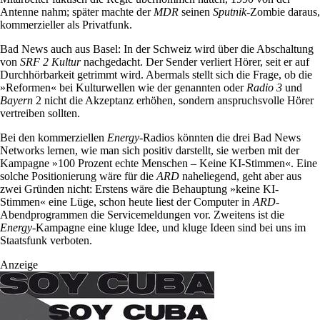
Antenne nahm; später machte der
MDR
seinen
Sputnik
-Zombie daraus,
kommerzieller als Privatfunk.
Bad News auch aus Basel: In der Schweiz wird über die Abschaltung
von
SRF 2 Kultur
nachgedacht. Der Sender verliert Hörer, seit er auf
Durchhörbarkeit getrimmt wird. Abermals stellt sich die Frage, ob die
»Reformen« bei Kulturwellen wie der genannten oder
Radio 3
und
Bayern
2 nicht die Akzeptanz erhöhen, sondern anspruchsvolle Hörer
vertreiben sollten.
Bei den kommerziellen
Energy
-Radios könnten die drei Bad News
Networks lernen, wie man sich positiv darstellt, sie werben mit der
Kampagne »100 Prozent echte Menschen – Keine KI-Stimmen«. Eine
solche Positionierung wäre für die
ARD
naheliegend, geht aber aus
zwei Gründen nicht: Erstens wäre die Behauptung »keine KI-
Stimmen« eine Lüge, schon heute liest der Computer in
ARD
-
Abendprogrammen die Servicemeldungen vor. Zweitens ist die
Energy
-Kampagne eine kluge Idee, und kluge Ideen sind bei uns im
Staatsfunk verboten.
Anzeige