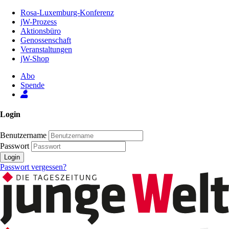
Zum
Rosa-Luxemburg-Konferenz
Inhalt
jW-Prozess
der
Aktionsbüro
Seite
Genossenschaft
Veranstaltungen
jW-Shop
Abo
Spende
Login
Benutzername
Passwort
Login
Passwort vergessen?