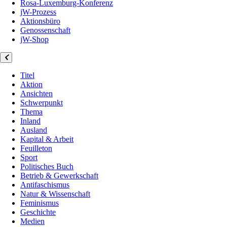
Rosa-Luxemburg-Konferenz
jW-Prozess
Aktionsbüro
Genossenschaft
jW-Shop
Titel
Aktion
Ansichten
Schwerpunkt
Thema
Inland
Ausland
Kapital & Arbeit
Feuilleton
Sport
Politisches Buch
Betrieb & Gewerkschaft
Antifaschismus
Natur & Wissenschaft
Feminismus
Geschichte
Medien