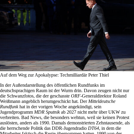
Auf dem Weg zur Apokalypse: Techmilliardär Peter Thiel
In der Außendarstellung des öffentlichen Rundfunks im
deutschsprachigen Raum ist der Wurm drin. Davon zeugen nicht nur
die Schwanzfotos, die der geschasste
ORF
-Generaldirektor Roland
Weißmann angeblich herumgeschickt hat. Der
Mitteldeutsche
Rundfunk
hat in der vorigen Woche angekündigt, sein
Jugendprogramm
MDR Sputnik
ab 2027 nicht mehr über UKW zu
verbreiten. Bad News, die besonders wehtun, weil sie keinen Protest
auslösten, anders als 1990. Damals demonstrierten Zehntausende, als
die herrschende Politik das DDR-Jugendradio
DT64
, in dem die
Mitarbeiter faktisch die Regie übernommen hatten, 1990 von der