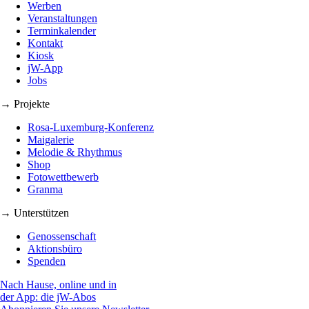
Werben
Veranstaltungen
Terminkalender
Kontakt
Kiosk
jW-App
Jobs
→ Projekte
Rosa-Luxemburg-Konferenz
Maigalerie
Melodie & Rhythmus
Shop
Fotowettbewerb
Granma
→ Unterstützen
Genossenschaft
Aktionsbüro
Spenden
Nach Hause, online und in
der App: die jW-Abos