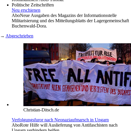
Politische Zeitschriften
Neu erschienen
Abo
Neue Ausgaben des Magazins der Informationsstelle
Militarisierung und des Mitteilungsblatts der Lagergemeinschaft
Buchenwald-­Dora.
→
Abgeschrieben
Christian-Ditsch.de
Verfolgungsfuror nach Neonaziaufmarsch in Ungarn
Abo
Rote Hilfe will Auslieferung von Antifaschisten nach
Ungarn verhindern helfen