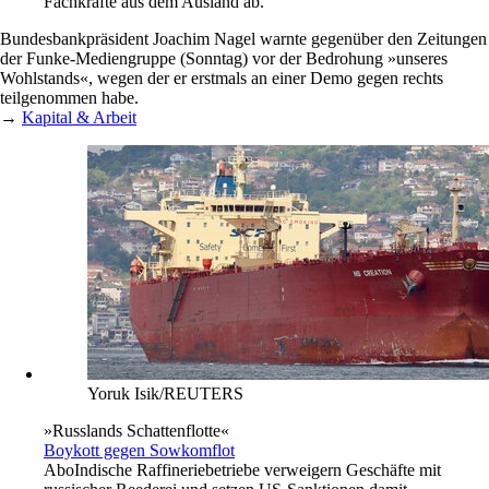
Fachkräfte aus dem Ausland ab.
Bundesbankpräsident Joachim Nagel warnte gegenüber den Zeitungen
der Funke-Mediengruppe (Sonntag) vor der Bedrohung »unseres
Wohlstands«, wegen der er erstmals an einer Demo gegen rechts
teilgenommen habe.
→
Kapital & Arbeit
Yoruk Isik/REUTERS
»Russlands Schattenflotte«
Boykott gegen Sowkomflot
Abo
Indische Raffineriebetriebe verweigern Geschäfte mit