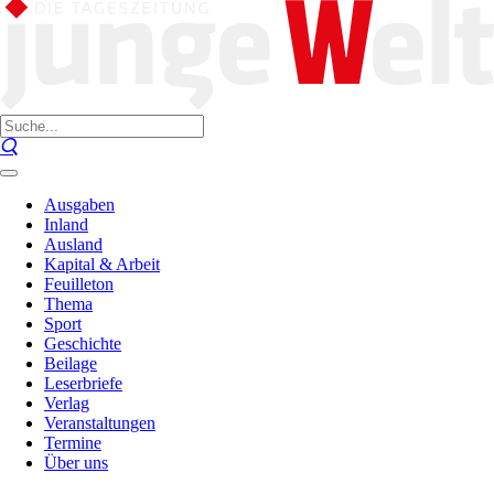
Ausgaben
Inland
Ausland
Kapital & Arbeit
Feuilleton
Thema
Sport
Geschichte
Beilage
Leserbriefe
Verlag
Veranstaltungen
Termine
Über uns