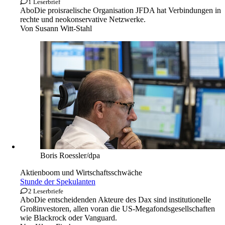
1 Leserbrief
Abo
Die proisraelische Organisation JFDA hat Verbindungen in
rechte und neokonservative Netzwerke.
Von
Susann Witt-Stahl
Boris Roessler/dpa
Aktienboom und Wirtschaftsschwäche
Stunde der Spekulanten
2 Leserbriefe
Abo
Die entscheidenden Akteure des Dax sind institutionelle
Großinvestoren, allen voran die US-Megafondsgesellschaften
wie Blackrock oder Vanguard.