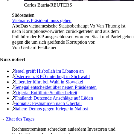
Carlos Barria/REUTERS
Südostasien
Vietnams Präsident muss gehen
Abo
Das vietnamesische Staatsoberhaupt Vo Van Thuong ist
nach Korruptionsvorwürfen zurückgetreten und aus dem
Politbüro der KP ausgeschlossen worden. Staat und Partei gehen
gegen die um sich greifende Korruption vor.
Von
Gerhard Feldbauer
Kurz notiert
Israel greift Hisbollah im Libanon an
Österreich: KPÖ unterliegt in Stichwahl
Liberaler führt bei Wahl in Slowakei
Senegal entscheidet über neuen Präsidenten
Nigeria: Entführte Schüler befreit
Thailand: Dutzende Anschläge auf Läden
Somalia: Festnahmen nach Überfall
Italien: Demos gegen Kriege in Nahost
→
Zitat des Tages
Rechtsextremisten schrecken außerdem Investoren und