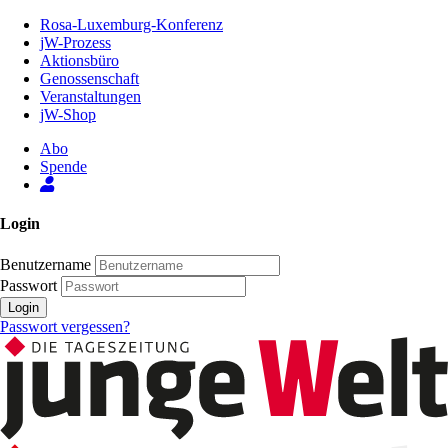
Zum
Rosa-Luxemburg-Konferenz
Inhalt
jW-Prozess
der
Aktionsbüro
Seite
Genossenschaft
Veranstaltungen
jW-Shop
Abo
Spende
Login
Benutzername
Passwort
Login
Passwort vergessen?