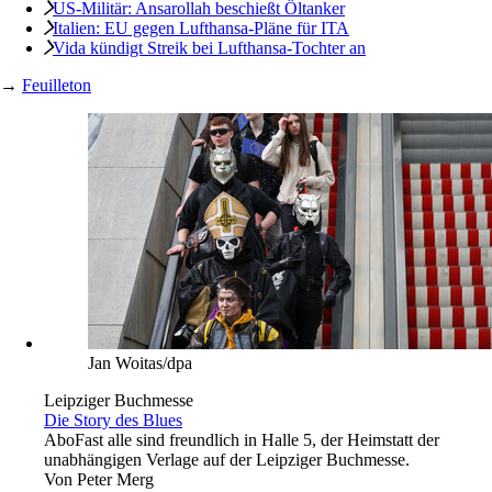
US-Militär: Ansarollah beschießt Öltanker
Italien: EU gegen Lufthansa-Pläne für ITA
Vida kündigt Streik bei Lufthansa-Tochter an
→
Feuilleton
Jan Woitas/dpa
Leipziger Buchmesse
Die Story des Blues
Abo
Fast alle sind freundlich in Halle 5, der Heimstatt der
unabhängigen Verlage auf der Leipziger Buchmesse.
Von
Peter Merg