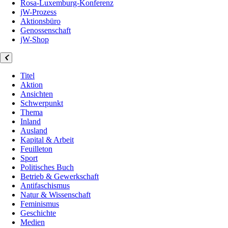
Rosa-Luxemburg-Konferenz
jW-Prozess
Aktionsbüro
Genossenschaft
jW-Shop
Titel
Aktion
Ansichten
Schwerpunkt
Thema
Inland
Ausland
Kapital & Arbeit
Feuilleton
Sport
Politisches Buch
Betrieb & Gewerkschaft
Antifaschismus
Natur & Wissenschaft
Feminismus
Geschichte
Medien