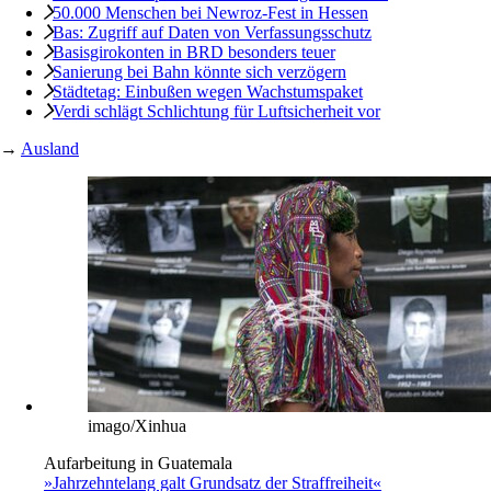
50.000 Menschen bei Newroz-Fest in Hessen
Bas: Zugriff auf Daten von Verfassungsschutz
Basisgirokonten in BRD besonders teuer
Sanierung bei Bahn könnte sich verzögern
Städtetag: Einbußen wegen Wachstumspaket
Verdi schlägt Schlichtung für Luftsicherheit vor
→
Ausland
imago/Xinhua
Aufarbeitung in Guatemala
»Jahrzehntelang galt Grundsatz der Straffreiheit«