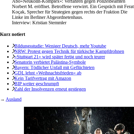
Abo
»Neukölln-Komplex«: Verfahren gegen Polizeibeamten
Norbert M. eröffnet. Betroffene verwirrt. Ein Gespräch mit Ferat
Koçak, Sprecher für Strategien gegen rechts der Fraktion Die
Linke im Berliner Abgeordnetenhaus.
Interview:
Kristian Stemmler
Kurz notiert
Bildungsstudie: Weniger Deutsch, mehr Youtube
NRW: Protest gegen Technik für türkische Kampfdrohnen
»Stuttgart 21« wird später fertig und noch teurer
Senatorin verbietet Palästina-Symbole
Bayern: Tödlicher Unfall mit Geflüchteten
GDL lehnt »Weihnachtsfrieden« ab
Kein Tarifvertrag mit Amazon
BIP weiter geschrumpft
Zahl der Insolvenzen erneut gestiegen
→
Ausland