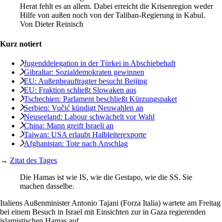
Herat fehlt es an allem. Dabei erreicht die Krisenregion weder
Hilfe von außen noch von der Taliban-Regierung in Kabul.
Von
Dieter Reinisch
Kurz notiert
Jugenddelegation in der Türkei in Abschiebehaft
Gibraltar: Sozialdemokraten gewinnen
EU: Außenbeauftragter besucht Beijing
EU: Fraktion schließt Slowaken aus
Tschechien: Parlament beschließt Kürzungspaket
Serbien: Vučić kündigt Neuwahlen an
Neuseeland: Labour schwächelt vor Wahl
China: Mann greift Israeli an
Taiwan: USA erlaubt Halbleiterexporte
Afghanistan: Tote nach Anschlag
→
Zitat des Tages
Die Hamas ist wie IS, wie die Gestapo, wie die SS. Sie
machen dasselbe.
Italiens Außenminister Antonio Tajani (Forza Italia) wartete am Freitag
bei einem Besuch in Israel mit Einsichten zur in Gaza regierenden
islamistischen ­Hamas auf.