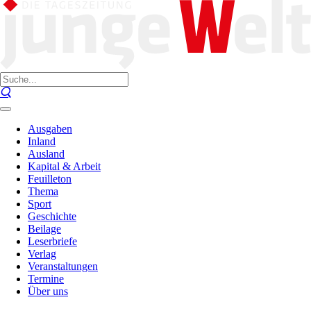
Ausgaben
Inland
Ausland
Kapital & Arbeit
Feuilleton
Thema
Sport
Geschichte
Beilage
Leserbriefe
Verlag
Veranstaltungen
Termine
Über uns