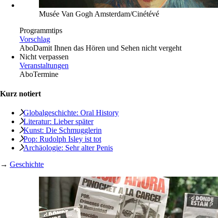
Musée Van Gogh Amsterdam/Cinétévé
Programmtips
Vorschlag
Abo
Damit Ihnen das Hören und Sehen nicht vergeht
Nicht verpassen
Veranstaltungen
Abo
Termine
Kurz notiert
Globalgeschichte: Oral History
Literatur: Lieber später
Kunst: Die Schmugglerin
Pop: Rudolph Isley ist tot
Archäologie: Sehr alter Penis
→
Geschichte