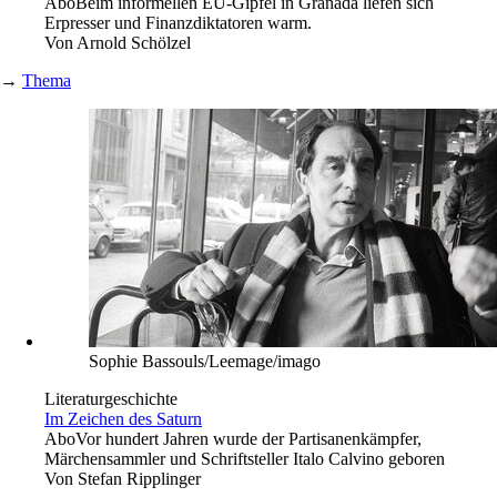
Abo
Beim informellen EU-Gipfel in Granada liefen sich
Erpresser und Finanzdiktatoren warm.
Von
Arnold Schölzel
→
Thema
Sophie Bassouls/Leemage/imago
Literaturgeschichte
Im Zeichen des Saturn
Abo
Vor hundert Jahren wurde der Partisanenkämpfer,
Märchensammler und Schriftsteller Italo Calvino geboren
Von
Stefan Ripplinger