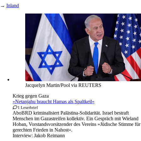
→
Inland
Jacquelyn Martin/Pool via REUTERS
Krieg gegen Gaza
»Netanjahu braucht Hamas als Spaltkeil«
1 Leserbrief
Abo
BRD kriminalisiert Palästina-Solidarität. Israel bestraft
Menschen im Gazastreifen kollektiv. Ein Gespräch mit Wieland
Hoban, Vorstandsvorsitzender des Vereins »Jüdische Stimme für
gerechten Frieden in Nahost«.
Interview:
Jakob Reimann