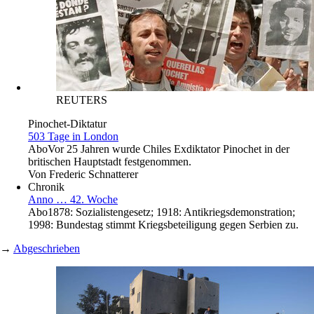
REUTERS
Pinochet-Diktatur
503 Tage in London
Abo
Vor 25 Jahren wurde Chiles Exdiktator Pinochet in der
britischen Hauptstadt festgenommen.
Von
Frederic Schnatterer
Chronik
Anno … 42. Woche
Abo
1878: Sozialistengesetz; 1918: Antikriegsdemonstration;
1998: Bundestag stimmt Kriegsbeteiligung gegen Serbien zu.
→
Abgeschrieben