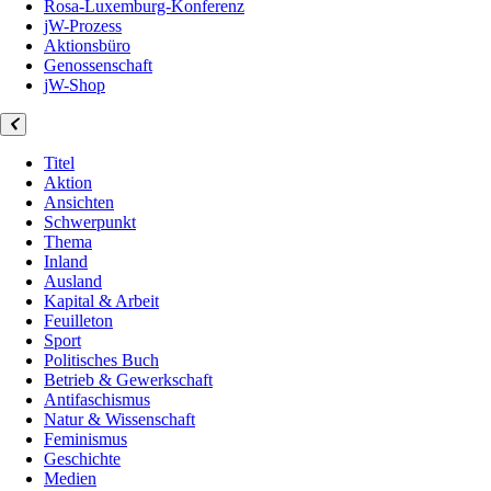
Rosa-Luxemburg-Konferenz
jW-Prozess
Aktionsbüro
Genossenschaft
jW-Shop
Titel
Aktion
Ansichten
Schwerpunkt
Thema
Inland
Ausland
Kapital & Arbeit
Feuilleton
Sport
Politisches Buch
Betrieb & Gewerkschaft
Antifaschismus
Natur & Wissenschaft
Feminismus
Geschichte
Medien