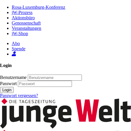
Zum
Rosa-Luxemburg-Konferenz
Inhalt
jW-Prozess
der
Aktionsbüro
Seite
Genossenschaft
Veranstaltungen
jW-Shop
Abo
Spende
Login
Benutzername
Passwort
Login
Passwort vergessen?