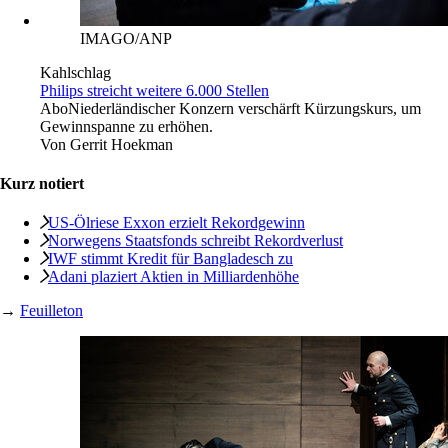
IMAGO/ANP
Kahlschlag
Philips streicht weitere 6.000 Stellen
Abo
Niederländischer Konzern verschärft Kürzungskurs, um
Gewinnspanne zu erhöhen.
Von
Gerrit Hoekman
Kurz notiert
US-Ölriese Exxon erzielt Rekordgewinn
Norwegens Staatsfonds schreibt Rekordverlust
IWF stimmt Kredit für Bangladesch zu
Adani plaziert Aktien in Milliardenhöhe
→
Feuilleton