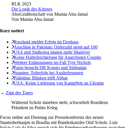
RLK 2023
Die Logik des Krieges
Abo
Grußbotschaft von Mumia Abu-Jamal
Von
Mumia Abu-Jamal
Kurz notiert
Russland meldet Erfolg im Donbass
Anschlag in Pakistan: Opferzahl steigt auf 100
USA und Südkorea planen mehr Manöver
Keine Hafterleichterung für Anarchisten Cospito
Weitere Entlassungen im Fall Tyre Nichols
Papst besucht DR Kongo und Südsudan
Spanien: Teilerfolg bei Auslieferungen
Palästina: Blinken trifft Abbas
USA: Keine Lieferung von Kampfjets an Ukraine
→
Zitat des Tages
Während Scholz daneben steht, schwurbelt Brasiliens
Präsident zu Putins Krieg.
Focus online am Dienstag zur Pressekonferenz des neuen
Staatsoberhaupts in Brasília mit Bundeskanzler Olaf Scholz. Luiz
Inácio Lula da Silva sprach sich für Friedensverhandlungen ­zwischen