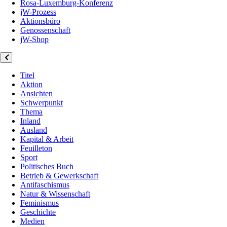
Rosa-Luxemburg-Konferenz
jW-Prozess
Aktionsbüro
Genossenschaft
jW-Shop
Titel
Aktion
Ansichten
Schwerpunkt
Thema
Inland
Ausland
Kapital & Arbeit
Feuilleton
Sport
Politisches Buch
Betrieb & Gewerkschaft
Antifaschismus
Natur & Wissenschaft
Feminismus
Geschichte
Medien