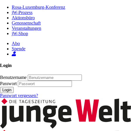
Zum
Rosa-Luxemburg-Konferenz
Inhalt
jW-Prozess
der
Aktionsbüro
Seite
Genossenschaft
Veranstaltungen
jW-Shop
Abo
Spende
Login
Benutzername
Passwort
Login
Passwort vergessen?