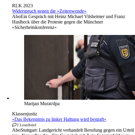
RLK 2023
Widerspruch gegen die »Zeitenwende«
Abo
Ein Gespräch mit Heinz Michael Vilsheimer und Franz
Haslbeck über die Proteste gegen die Münchner
»Sicherheitskonferenz«
Marijan Murat/dpa
Klassenjustiz
»Das Bekenntnis zu linker Haltung wird bestraft«
1 Leserbrief
Abo
Stuttgart: Landgericht verhandelt Berufung gegen ein Urteil