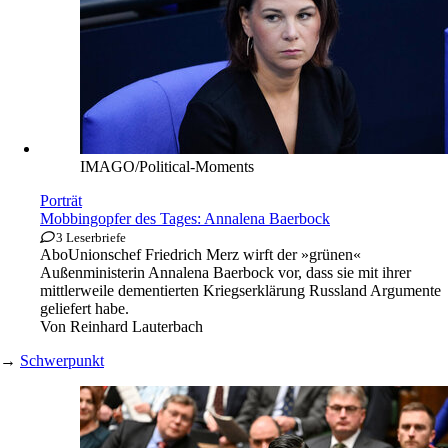
IMAGO/Political-Moments
Porträt
Mobbingopfer des Tages: Annalena Baerbock
3 Leserbriefe
Abo
Unionschef Friedrich Merz wirft der »grünen«
Außenministerin Annalena Baerbock vor, dass sie mit ihrer
mittlerweile dementierten Kriegserklärung Russland Argumente
geliefert habe.
Von
Reinhard Lauterbach
→
Schwerpunkt