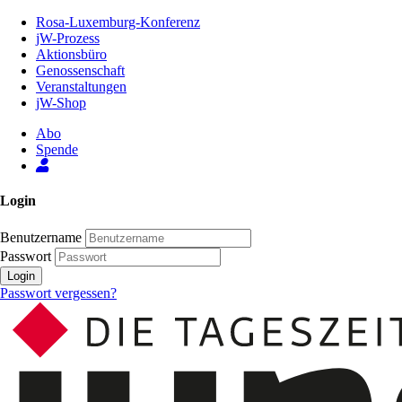
Zum
Rosa-Luxemburg-Konferenz
Inhalt
jW-Prozess
der
Aktionsbüro
Seite
Genossenschaft
Veranstaltungen
jW-Shop
Abo
Spende
Login
Benutzername
Passwort
Login
Passwort vergessen?