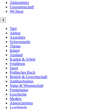
Aktionsbüro
Genossenschaft
jW-Shop
Titel
Aktion
Ansichten
Schwerpunkt
Thema
Inland
Ausland
Kapital & Arbeit
Feuilleton
Sport
Politisches Buch
Betrieb & Gewerkschaft
Antifaschismus
Natur & Wissenschaft
Feminismus
Geschichte
Medien
Abgeschrieben
Leserbriefe