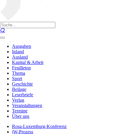
Ausgaben
Inland
Ausland
Kapital & Arbeit
Feuilleton
Thema
Sport
Geschichte
Beilage
Leserbriefe
Verlag
Veranstaltungen
Termine
Über uns
Rosa-Luxemburg-Konferenz
jW-Prozess