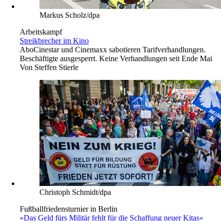
Markus Scholz/dpa
Arbeitskampf
Streikbrecher im Kino
Abo
Cinestar und Cinemaxx sabotieren Tarifverhandlungen.
Beschäftigte ausgesperrt. Keine Verhandlungen seit Ende Mai
Von
Steffen Stierle
Christoph Schmidt/dpa
Fußballfriedensturnier in Berlin
»Das Geld fürs Militär fehlt für die Schaffung neuer Kitas«