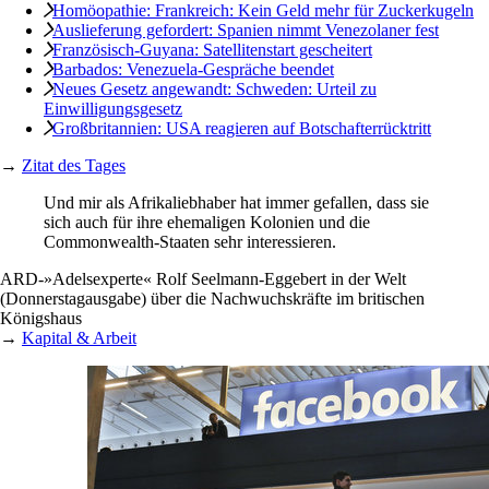
Homöopathie: Frankreich: Kein Geld mehr für Zuckerkugeln
Auslieferung gefordert: Spanien nimmt Venezolaner fest
Französisch-Guyana: Satellitenstart gescheitert
Barbados: Venezuela-Gespräche beendet
Neues Gesetz angewandt: Schweden: Urteil zu
Einwilligungsgesetz
Großbritannien: USA reagieren auf Botschafterrücktritt
→
Zitat des Tages
Und mir als Afrikaliebhaber hat immer gefallen, dass sie
sich auch für ihre ehemaligen Kolonien und die
Commonwealth-Staaten sehr interessieren.
ARD-»Adelsexperte« Rolf Seelmann-Eggebert in der Welt
(Donnerstagausgabe) über die Nachwuchskräfte im britischen
Königshaus
→
Kapital & Arbeit