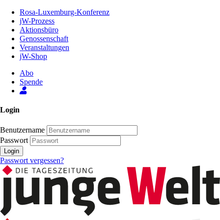
Zum
Rosa-Luxemburg-Konferenz
Inhalt
jW-Prozess
der
Aktionsbüro
Seite
Genossenschaft
Veranstaltungen
jW-Shop
Abo
Spende
Login
Benutzername
Passwort
Login
Passwort vergessen?