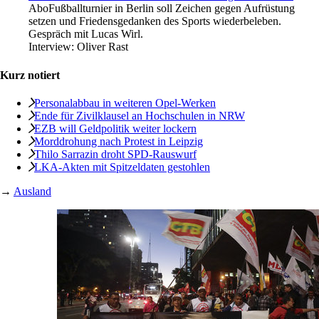
Abo
Fußballturnier in Berlin soll Zeichen gegen Aufrüstung
setzen und Friedensgedanken des Sports wiederbeleben.
Gespräch mit Lucas Wirl.
Interview:
Oliver Rast
Kurz notiert
Personalabbau in weiteren Opel-Werken
Ende für Zivilklausel an Hochschulen in NRW
EZB will Geldpolitik weiter lockern
Morddrohung nach Protest in Leipzig
Thilo Sarrazin droht SPD-Rauswurf
LKA-Akten mit Spitzeldaten gestohlen
→
Ausland