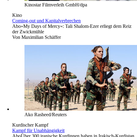
Kinostar Filmverleih GmbH/dpa
Kino
Coming-out und Kapitalverbrechen
Abo
»My Days of Mercy«: Tali Shalom-Ezer erliegt dem Reiz
der Zwickmühle
Von
Maximilian Schäffer
Ako Rasheed/Reuters
Kurdischer Kampf
Kampf für Unabhängigkeit
Abo
Über 300 iranische Kurdinnen haben in Irakisch-Kurdistan