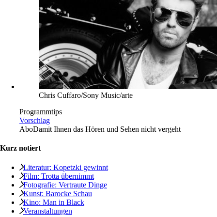
Chris Cuffaro/Sony Music/arte
Programmtips
Vorschlag
Abo
Damit Ihnen das Hören und Sehen nicht vergeht
Kurz notiert
Literatur: Kopetzki gewinnt
Film: Trotta übernimmt
Fotografie: Vertraute Dinge
Kunst: Barocke Schau
Kino: Man in Black
Veranstaltungen