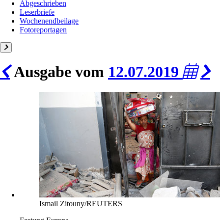
Abgeschrieben
Leserbriefe
Wochenendbeilage
Fotoreportagen
Ausgabe vom
12.07.2019
Ismail Zitouny/REUTERS