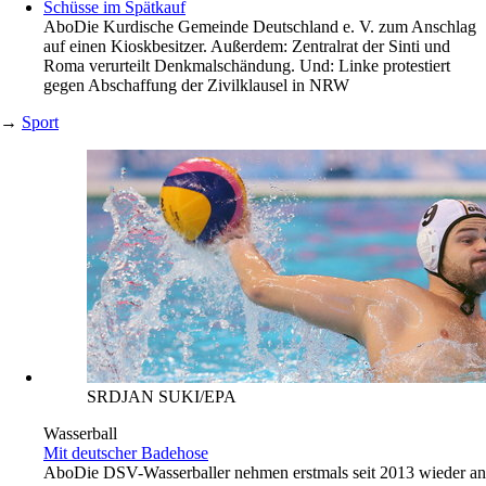
Schüsse im Spätkauf
Abo
Die Kurdische Gemeinde Deutschland e. V. zum Anschlag
auf einen Kioskbesitzer. Außerdem: Zentralrat der Sinti und
Roma verurteilt Denkmalschändung. Und: Linke protestiert
gegen Abschaffung der Zivilklausel in NRW
→
Sport
SRDJAN SUKI/EPA
Wasserball
Mit deutscher Badehose
Abo
Die DSV-Wasserballer nehmen erstmals seit 2013 wieder an