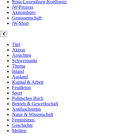
Rosa-Luxemburg-Konferenz
jW-Prozess
Aktionsbüro
Genossenschaft
jW-Shop
Titel
Aktion
Ansichten
Schwerpunkt
Thema
Inland
Ausland
Kapital & Arbeit
Feuilleton
Sport
Politisches Buch
Betrieb & Gewerkschaft
Antifaschismus
Natur & Wissenschaft
Feminismus
Geschichte
Medien