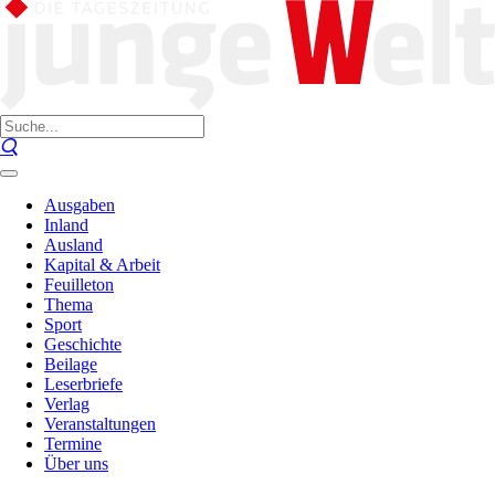
Ausgaben
Inland
Ausland
Kapital & Arbeit
Feuilleton
Thema
Sport
Geschichte
Beilage
Leserbriefe
Verlag
Veranstaltungen
Termine
Über uns