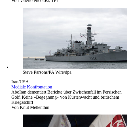
Von
Valerio Nicolosi, TPI
Steve Parsons/PA Wire/dpa
Iran/USA
Mediale Konfrontation
Abo
Iran dementiert Berichte über Zwischenfall im Persischen
Golf. Keine »Begegnung« von Küstenwacht und britischem
Kriegsschiff
Von
Knut Mellenthin