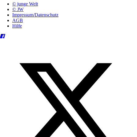
© junge Welt
© JW
Impressum/Datenschutz
AGB
Hilfe