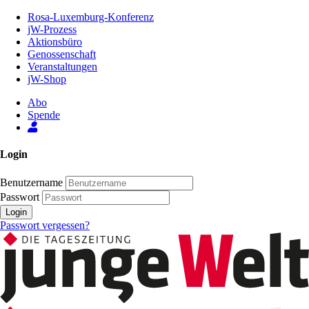
Zum
Rosa-Luxemburg-Konferenz
Inhalt
jW-Prozess
der
Aktionsbüro
Seite
Genossenschaft
Veranstaltungen
jW-Shop
Abo
Spende
Login
Benutzername
Passwort
Login
Passwort vergessen?