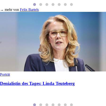
→
mehr von
Felix Bartels
Porträt
Denialistin des Tages: Linda Teuteberg