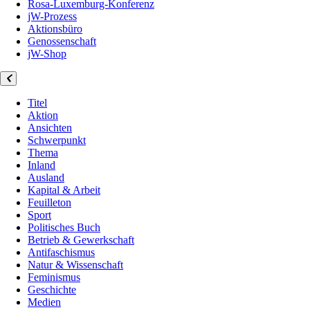
Rosa-Luxemburg-Konferenz
jW-Prozess
Aktionsbüro
Genossenschaft
jW-Shop
Titel
Aktion
Ansichten
Schwerpunkt
Thema
Inland
Ausland
Kapital & Arbeit
Feuilleton
Sport
Politisches Buch
Betrieb & Gewerkschaft
Antifaschismus
Natur & Wissenschaft
Feminismus
Geschichte
Medien