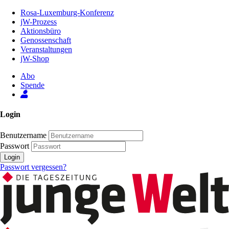
Zum
Rosa-Luxemburg-Konferenz
Inhalt
jW-Prozess
der
Aktionsbüro
Seite
Genossenschaft
Veranstaltungen
jW-Shop
Abo
Spende
Login
Benutzername
Passwort
Login
Passwort vergessen?