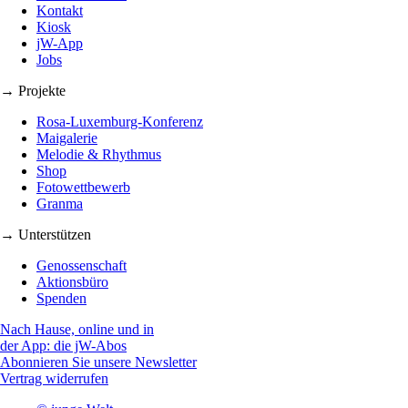
Kontakt
Kiosk
jW-App
Jobs
→ Projekte
Rosa-Luxemburg-Konferenz
Maigalerie
Melodie & Rhythmus
Shop
Fotowettbewerb
Granma
→ Unterstützen
Genossenschaft
Aktionsbüro
Spenden
Nach Hause, online und in
der App: die jW-Abos
Abonnieren Sie unsere Newsletter
Vertrag widerrufen