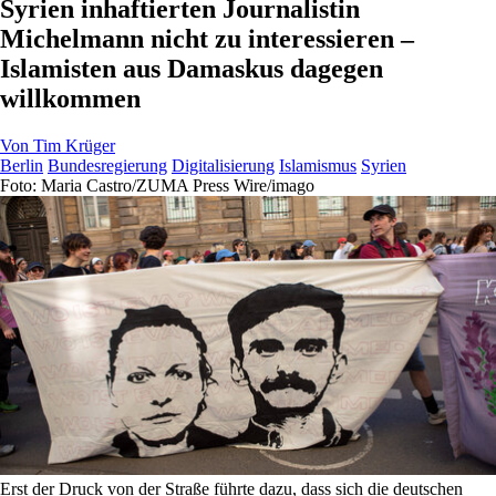
Syrien inhaftierten Journalistin
Michelmann nicht zu interessieren –
Islamisten aus Damaskus dagegen
willkommen
Von
Tim Krüger
Berlin
Bundesregierung
Digitalisierung
Islamismus
Syrien
Foto: Maria Castro/ZUMA Press Wire/imago
Erst der Druck von der Straße führte dazu, dass sich die deutschen