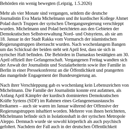
Behörden ein wenig bewegten (Leipzig, 1.5.2026)
Mehr als vier Monate sind vergangen, seitdem die deutsche
Journalistin Eva Maria Michelmann und ihr kurdischer Kollege Ahmet
Polad durch Truppen der syrischen Übergangsregierung verschleppt
wurden. Michelmann und Polad berichteten aus den Gebieten der
Demokratischen Selbstverwaltung Nord- und Ostsyriens, als sie am
18. Januar in der Stadt Rakka vom Vormarsch der islamistischen
Regierungstruppen überrascht wurden. Nach wochenlangem Bangen
um das Schicksal der beiden steht seit April fest, dass sie sich in
syrischer Haft befinden. Die Behörden in Damaskus bestätigten am 30.
April offiziell ihre Gefangenschaft. Vergangenen Freitag wandten sich
der Anwalt der Journalistin und Sozialarbeiterin sowie ihre Familie in
Berlin in einer Pressekonferenz an die Öffentlichkeit und prangerten
das mangelnde Engagement der Bundesregierung an.
Nach ihrer Verschleppung gab es wochenlang kein Lebenszeichen von
Michelmann. Die Familie der Journalistin konnte erst aufatmen, als
Anfang April Kämpfer der kurdisch dominierten Demokratischen
Kräfte Syriens (SDF) im Rahmen eines Gefangenenaustauschs
freikamen – auch sie waren im Januar während der Offensive der
Regierungstruppen inhaftiert worden. Mehrere von ihnen berichteten,
Michelmann befinde sich in Isolationshaft in der syrischen Metropole
Aleppo. Demnach wurde sie sowohl körperlich als auch psychisch
gefoltert. Nachdem der Fall auch in der deutschen Öffentlichkeit