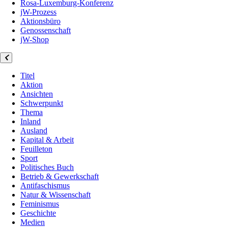
Rosa-Luxemburg-Konferenz
jW-Prozess
Aktionsbüro
Genossenschaft
jW-Shop
Titel
Aktion
Ansichten
Schwerpunkt
Thema
Inland
Ausland
Kapital & Arbeit
Feuilleton
Sport
Politisches Buch
Betrieb & Gewerkschaft
Antifaschismus
Natur & Wissenschaft
Feminismus
Geschichte
Medien