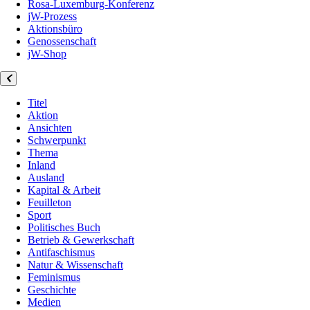
Rosa-Luxemburg-Konferenz
jW-Prozess
Aktionsbüro
Genossenschaft
jW-Shop
Titel
Aktion
Ansichten
Schwerpunkt
Thema
Inland
Ausland
Kapital & Arbeit
Feuilleton
Sport
Politisches Buch
Betrieb & Gewerkschaft
Antifaschismus
Natur & Wissenschaft
Feminismus
Geschichte
Medien