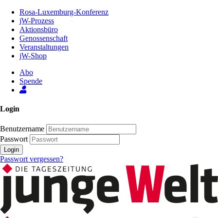
Zum
Rosa-Luxemburg-Konferenz
Inhalt
jW-Prozess
der
Aktionsbüro
Seite
Genossenschaft
Veranstaltungen
jW-Shop
Abo
Spende
Login
Benutzername
Passwort
Login
Passwort vergessen?