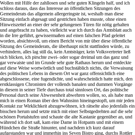
Wollen mit Hilfe der zahllosen und sehr guten Klingeln half, und ich
schloss daraus, dass das Interesse an öffentlichen Sitzungen des
Gemeinderats das allgemein allergeringste ist, weshalb man diese
Sitzung einfach abgesagt und gestrichen haben musste, ohne einen
Hinweiszettel an einer der sehr gelungenen Türen für nötig gehalten
und angebracht zu haben, vielleicht war ich durch das Amtsblatt auch
in die Irre geführt, gewissermaßen auf einen falschen Pfad geleitet
worden, absichtsvoll, um einen Bericht von mir über diese öffentliche
Sitzung des Gemeinderats, die überhaupt nicht stattfinden würde, zu
verhindern, alles lag still da, kein Amtsträger, kein Volksvertreter ließ
sich blicken, ich pirschte zwei- oder sogar dreimal um das ganz und
gar verwaiste und im Grunde sehr gute Rathaus herum und entdeckte
auf diese Weise wortwörtlich und buchstäblich nichts, die Verwaisung
des politischen Lebens in diesem Ort war ganz offensichtlich eine
abgeschlossene, eine fugendichte, und wahrscheinlich hatte mich, den
erstklassigen Chronisten der vollends banalen und dummen Vorgänge
in diesem in seiner Tiefe durchaus total sinnlosen Ort, das politische
Personal durch seine Abwesenheit abwehren wollen, so, als habe man
mich in einen Roman über den Wahnsinn hineingestopft, um mir jeden
Kontakt zur Wirklichkeit abzugewöhnen, ich rätselte also jedenfalls ein
bisschen herum und setzte mich mit einer Selbstgedrehten auf die sehr
schönen Portalstufen und schaute die alte Kastanie gegenüber an, und
während ich dort saß, kam eine Dame in Hotpants und mit einem
Hündchen die Straße hinunter, und nachdem ich kurz darauf
aufgestanden war und immerhin ins Seven Bistro ging, durchs Rottler