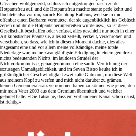
Gässchen wohlgemerkt, schloss ich notgedrungen rasch zu der
Hotpantsfrau auf, und die Hotpantsfrau machte stante pede kehrt und
flüchtete also vor mir, zurück Richtung Rathaus, weil sie in mir
offenbar einen Barbaren vermutete, der sie augenblicklich ins Gebüsch
zerren und ihr die Hotpants herunterreißen würde usw., so ist diese
Gesellschaft beschaffen oder verfasst, alles geschieht nur noch in einer
Art kubistischer Phantasie, alles ist zerteilt, verkeilt, verschroben und
verschoben, so dass, wie ich in diesem Moment dachte, dies alles
insgesamt eine und vor allem meine vollständige, meine totale
Niederlage war, meine zwangläufigste Erledigung in einem geradezu
nichts bedeutenden Nichts, im lautlosen Strudel der
Nichtvorkommnisse, genaugenommen eine sanfte Vernichtung der
sozusagen Unmaßgeblichkeit, und im Seven Bistro keulte ich in
größtmöglicher Geschwindigkeit zwei kalte Gutmann, um diese Welt
aus meinem Kopf zu werfen und mich nicht darüber zu grämen,
keinen Gemeinderatssatz vernommen haben zu können wie jenen, den
mir mein Vater 2003 aus dem Gremium übermittelt und welcher
gelautet hatte: »Die Tatsache, dass ein vorhandener Kanal schon da ist,
ist richtig.«