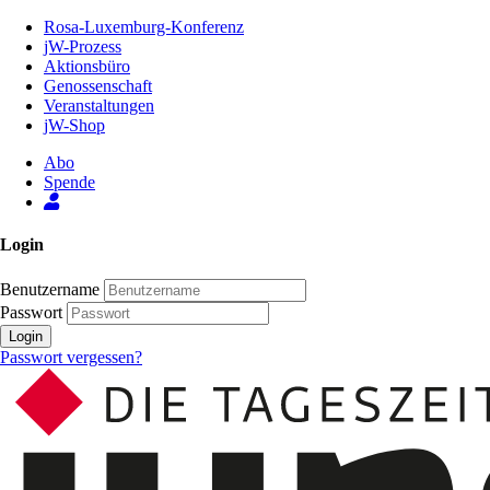
Zum
Rosa-Luxemburg-Konferenz
Inhalt
jW-Prozess
der
Aktionsbüro
Seite
Genossenschaft
Veranstaltungen
jW-Shop
Abo
Spende
Login
Benutzername
Passwort
Login
Passwort vergessen?