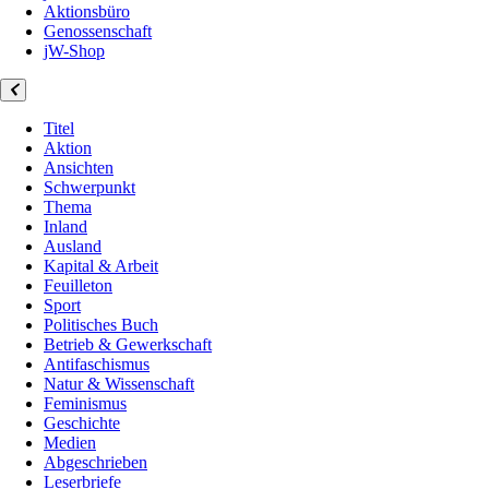
Aktionsbüro
Genossenschaft
jW-Shop
Titel
Aktion
Ansichten
Schwerpunkt
Thema
Inland
Ausland
Kapital & Arbeit
Feuilleton
Sport
Politisches Buch
Betrieb & Gewerkschaft
Antifaschismus
Natur & Wissenschaft
Feminismus
Geschichte
Medien
Abgeschrieben
Leserbriefe