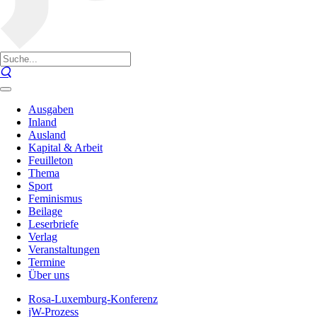
Ausgaben
Inland
Ausland
Kapital & Arbeit
Feuilleton
Thema
Sport
Feminismus
Beilage
Leserbriefe
Verlag
Veranstaltungen
Termine
Über uns
Rosa-Luxemburg-Konferenz
jW-Prozess