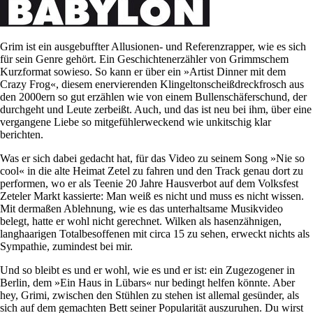
Grim ist ein ausgebuffter Allusionen- und Referenzrapper, wie es sich
für sein Genre gehört. Ein Geschichtenerzähler von Grimmschem
Kurzformat sowieso. So kann er über ein »Artist Dinner mit dem
Crazy Frog«, diesem enervierenden Klingeltonscheißdreckfrosch aus
den 2000ern so gut erzählen wie von einem Bullenschäferschund, der
durchgeht und Leute zerbeißt. Auch, und das ist neu bei ihm, über eine
vergangene Liebe so mitgefühlerweckend wie unkitschig klar
berichten.
Was er sich dabei gedacht hat, für das Video zu seinem Song »Nie so
cool« in die alte Heimat Zetel zu fahren und den Track genau dort zu
performen, wo er als Teenie 20 Jahre Hausverbot auf dem Volksfest
Zeteler Markt kassierte: Man weiß es nicht und muss es nicht wissen.
Mit dermaßen Ablehnung, wie es das unterhaltsame Musikvideo
belegt, hatte er wohl nicht gerechnet. Wilken als hasenzähnigen,
langhaarigen Totalbesoffenen mit circa 15 zu sehen, erweckt nichts als
Sympathie, zumindest bei mir.
Und so bleibt es und er wohl, wie es und er ist: ein Zugezogener in
Berlin, dem »Ein Haus in Lübars« nur bedingt helfen könnte. Aber
hey, Grimi, zwischen den Stühlen zu stehen ist allemal gesünder, als
sich auf dem gemachten Bett seiner Popularität auszuruhen. Du wirst