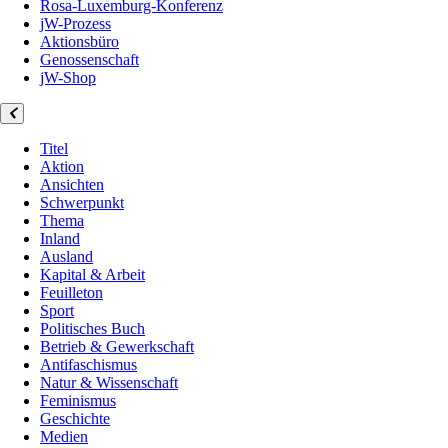
Rosa-Luxemburg-Konferenz
jW-Prozess
Aktionsbüro
Genossenschaft
jW-Shop
Titel
Aktion
Ansichten
Schwerpunkt
Thema
Inland
Ausland
Kapital & Arbeit
Feuilleton
Sport
Politisches Buch
Betrieb & Gewerkschaft
Antifaschismus
Natur & Wissenschaft
Feminismus
Geschichte
Medien