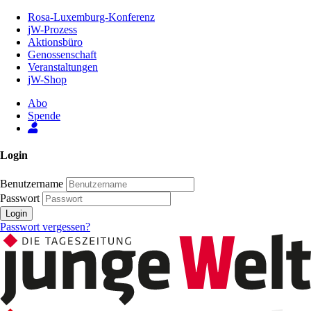
Zum
Rosa-Luxemburg-Konferenz
Inhalt
jW-Prozess
der
Aktionsbüro
Seite
Genossenschaft
Veranstaltungen
jW-Shop
Abo
Spende
Login
Benutzername
Passwort
Login
Passwort vergessen?