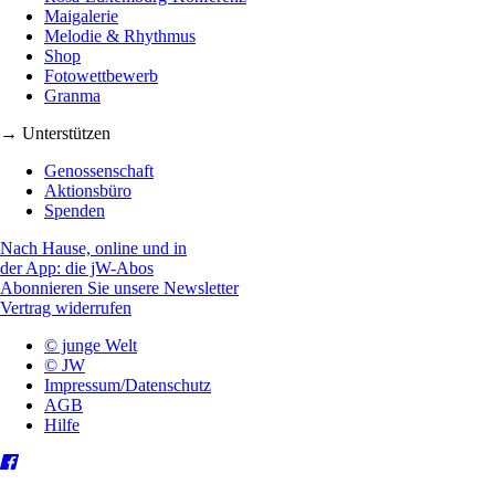
Maigalerie
Melodie & Rhythmus
Shop
Fotowettbewerb
Granma
→ Unterstützen
Genossenschaft
Aktionsbüro
Spenden
Nach Hause, online und in
der App: die jW-Abos
Abonnieren Sie unsere Newsletter
Vertrag widerrufen
© junge Welt
© JW
Impressum/Datenschutz
AGB
Hilfe