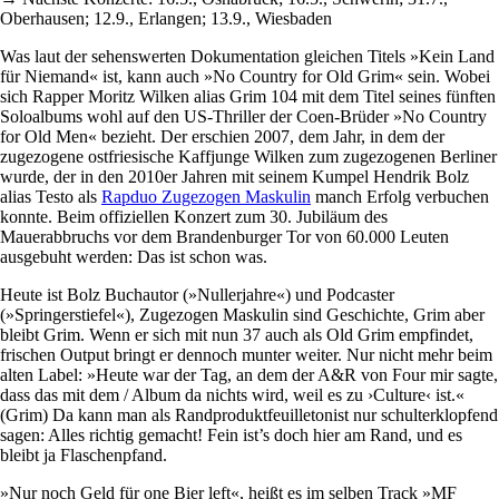
Oberhausen; 12.9., Erlangen; 13.9., Wiesbaden
Was laut der sehenswerten Dokumentation gleichen Titels »Kein Land
für Niemand« ist, kann auch »No Country for Old Grim« sein. Wobei
sich Rapper Moritz Wilken alias Grim 104 mit dem Titel seines fünften
Soloalbums wohl auf den US-Thriller der Coen-Brüder »No Country
for Old Men« bezieht. Der erschien 2007, dem Jahr, in dem der
zugezogene ostfriesische Kaffjunge Wilken zum zugezogenen Berliner
wurde, der in den 2010er Jahren mit seinem Kumpel Hendrik Bolz
alias Testo als
Rapduo Zugezogen Maskulin
manch Erfolg verbuchen
konnte. Beim offiziellen Konzert zum 30. Jubiläum des
Mauerabbruchs vor dem Brandenburger Tor von 60.000 Leuten
ausgebuht werden: Das ist schon was.
Heute ist Bolz Buchautor (»Nuller­jahre«) und Podcaster
(»Springerstiefel«), Zugezogen Maskulin sind Geschichte, Grim aber
bleibt Grim. Wenn er sich mit nun 37 auch als Old Grim empfindet,
frischen Output bringt er dennoch munter weiter. Nur nicht mehr beim
alten Label: »Heute war der Tag, an dem der A&R von Four mir sagte,
dass das mit dem / Album da nichts wird, weil es zu ›­Culture‹ ist.«
(Grim) Da kann man als Randproduktfeuilletonist nur schulterklopfend
sagen: Alles richtig gemacht! Fein ist’s doch hier am Rand, und es
bleibt ja Flaschenpfand.
»Nur noch Geld für one Bier left«, heißt es im selben Track »MF