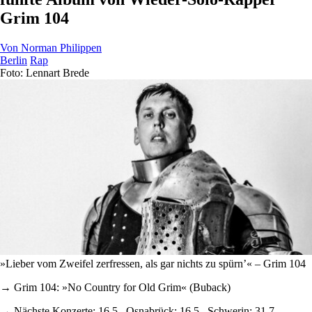
Grim 104
Von
Norman Philippen
Berlin
Rap
Foto: Lennart Brede
»Lieber vom Zweifel zerfressen, als gar nichts zu spürn’« – Grim 104
→ Grim 104: »No Country for Old Grim« (Buback)
→ Nächste Konzerte: 16.5., Osnabrück; 16.5., Schwerin; 31.7.,