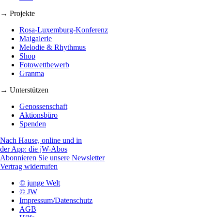
→ Projekte
Rosa-Luxemburg-Konferenz
Maigalerie
Melodie & Rhythmus
Shop
Fotowettbewerb
Granma
→ Unterstützen
Genossenschaft
Aktionsbüro
Spenden
Nach Hause, online und in
der App: die jW-Abos
Abonnieren Sie unsere Newsletter
Vertrag widerrufen
© junge Welt
© JW
Impressum/Datenschutz
AGB