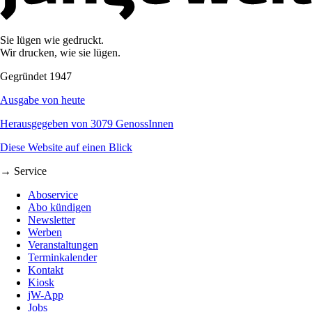
Sie lügen wie gedruckt.
Wir drucken, wie sie lügen.
Gegründet 1947
Ausgabe von heute
Herausgegeben von 3079 GenossInnen
Diese Website auf einen Blick
→ Service
Aboservice
Abo kündigen
Newsletter
Werben
Veranstaltungen
Terminkalender
Kontakt
Kiosk
jW-App
Jobs