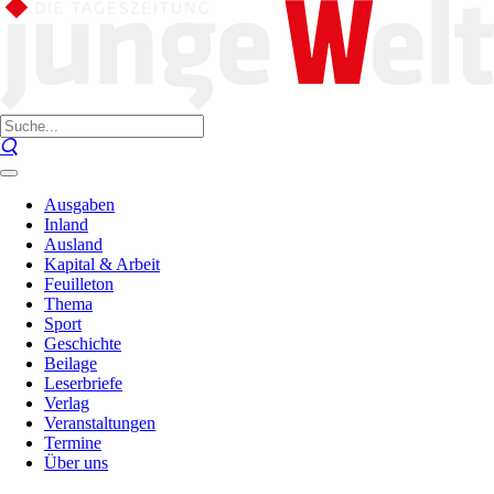
Ausgaben
Inland
Ausland
Kapital & Arbeit
Feuilleton
Thema
Sport
Geschichte
Beilage
Leserbriefe
Verlag
Veranstaltungen
Termine
Über uns