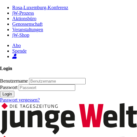
Zum
Rosa-Luxemburg-Konferenz
Inhalt
jW-Prozess
der
Aktionsbüro
Seite
Genossenschaft
Veranstaltungen
jW-Shop
Abo
Spende
Login
Benutzername
Passwort
Login
Passwort vergessen?