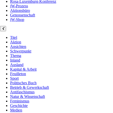
Rosa-Luxemburg-Konferenz
jW-Prozess
Aktionsbüro
Genossenschaft
jW-Shop
Titel
Aktion
Ansichten
Schwerpunkt
Thema
Inland
Ausland
Kapital & Arbeit
Feuilleton
Sport
Politisches Buch
Betrieb & Gewerkschaft
Antifaschismus
Natur & Wissenschaft
Feminismus
Geschichte
Medien