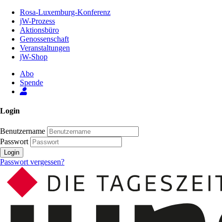
Zum
Rosa-Luxemburg-Konferenz
Inhalt
jW-Prozess
der
Aktionsbüro
Seite
Genossenschaft
Veranstaltungen
jW-Shop
Abo
Spende
Login
Benutzername
Passwort
Login
Passwort vergessen?