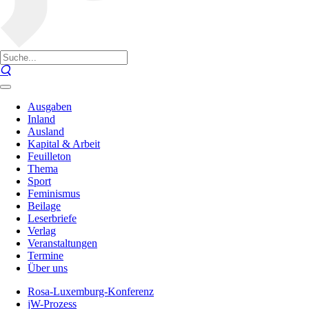
Ausgaben
Inland
Ausland
Kapital & Arbeit
Feuilleton
Thema
Sport
Feminismus
Beilage
Leserbriefe
Verlag
Veranstaltungen
Termine
Über uns
Rosa-Luxemburg-Konferenz
jW-Prozess