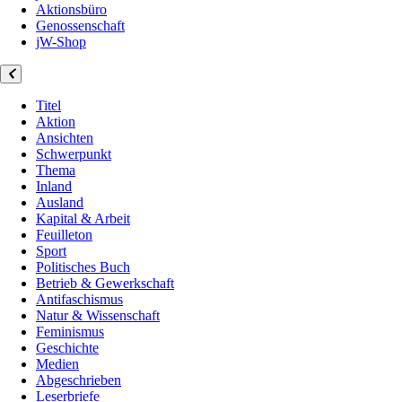
Aktionsbüro
Genossenschaft
jW-Shop
Titel
Aktion
Ansichten
Schwerpunkt
Thema
Inland
Ausland
Kapital & Arbeit
Feuilleton
Sport
Politisches Buch
Betrieb & Gewerkschaft
Antifaschismus
Natur & Wissenschaft
Feminismus
Geschichte
Medien
Abgeschrieben
Leserbriefe