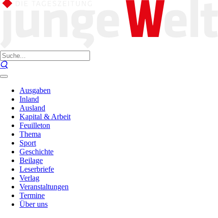
Ausgaben
Inland
Ausland
Kapital & Arbeit
Feuilleton
Thema
Sport
Geschichte
Beilage
Leserbriefe
Verlag
Veranstaltungen
Termine
Über uns