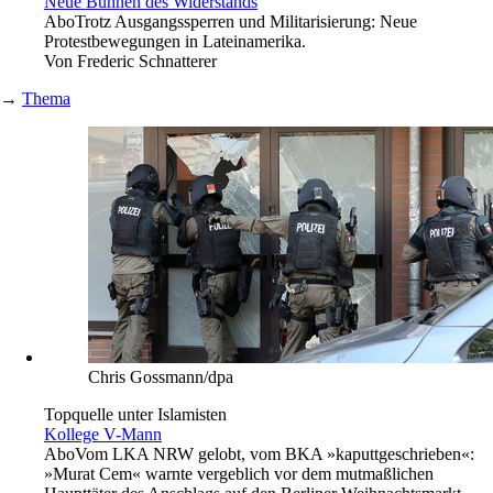
Neue Bühnen des Widerstands
Abo
Trotz Ausgangssperren und Militarisierung: Neue
Protestbewegungen in Lateinamerika.
Von
Frederic Schnatterer
→
Thema
Chris Gossmann/dpa
Topquelle unter Islamisten
Kollege V-Mann
Abo
Vom LKA NRW gelobt, vom BKA »kaputtgeschrieben«:
»Murat Cem« warnte vergeblich vor dem mutmaßlichen