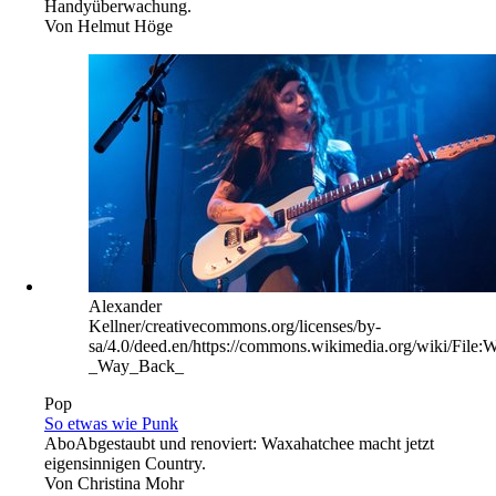
Handyüberwachung.
Von
Helmut Höge
Alexander
Kellner/creativecommons.org/licenses/by-
sa/4.0/deed.en/https://commons.wikimedia.org/wiki/File:
_Way_Back_
Pop
So etwas wie Punk
Abo
Abgestaubt und renoviert: Waxahatchee macht jetzt
eigensinnigen Country.
Von
Christina Mohr