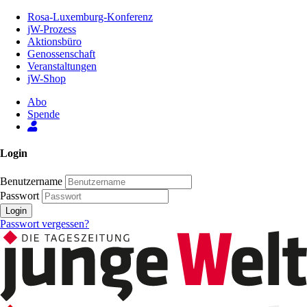
Zum
Rosa-Luxemburg-Konferenz
Inhalt
jW-Prozess
der
Aktionsbüro
Seite
Genossenschaft
Veranstaltungen
jW-Shop
Abo
Spende
Login
Benutzername
Passwort
Login
Passwort vergessen?