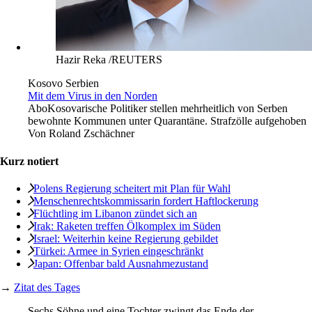
Hazir Reka /REUTERS
Kosovo Serbien
Mit dem Virus in den Norden
Abo
Kosovarische Politiker stellen mehrheitlich von Serben
bewohnte Kommunen unter Quarantäne. Strafzölle aufgehoben
Von
Roland Zschächner
Kurz notiert
Polens Regierung scheitert mit Plan für Wahl
Menschenrechtskommissarin fordert Haftlockerung
Flüchtling im Libanon zündet sich an
Irak: Raketen treffen Ölkomplex im Süden
Israel: Weiterhin keine Regierung gebildet
Türkei: Armee in Syrien eingeschränkt
Japan: Offenbar bald Ausnahmezustand
→
Zitat des Tages
Sechs Söhne und eine Tochter zwingt das Ende der