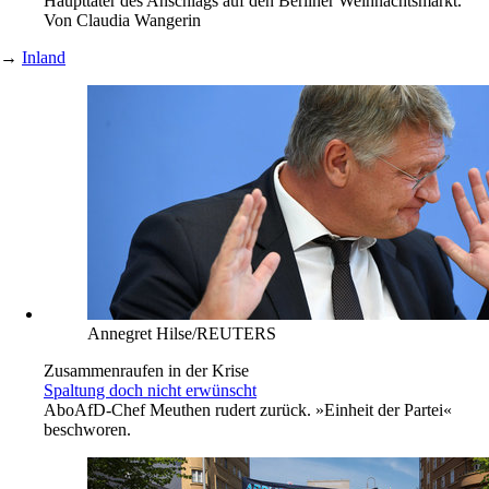
Haupttäter des Anschlags auf den Berliner Weihnachtsmarkt.
Von
Claudia Wangerin
→
Inland
Annegret Hilse/REUTERS
Zusammenraufen in der Krise
Spaltung doch nicht erwünscht
Abo
AfD-Chef Meuthen rudert zurück. »Einheit der Partei«
beschworen.