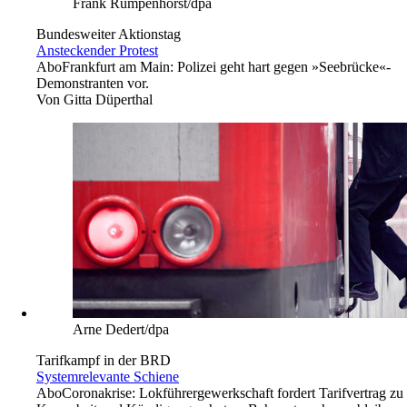
Frank Rumpenhorst/dpa
Bundesweiter Aktionstag
Ansteckender Protest
Abo
Frankfurt am Main: Polizei geht hart gegen »Seebrücke«-
Demonstranten vor.
Von
Gitta Düperthal
Arne Dedert/dpa
Tarifkampf in der BRD
Systemrelevante Schiene
Abo
Coronakrise: Lokführergewerkschaft fordert Tarifvertrag zu