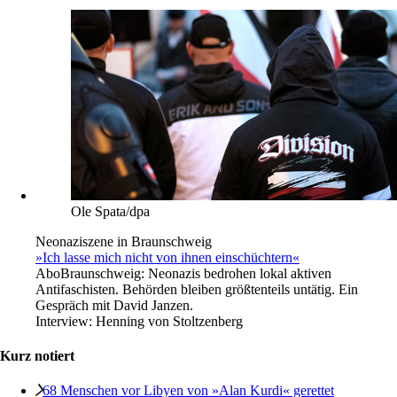
Ole Spata/dpa
Neonaziszene in Braunschweig
»Ich lasse mich nicht von ihnen einschüchtern«
Abo
Braunschweig: Neonazis bedrohen lokal aktiven
Antifaschisten. Behörden bleiben größtenteils untätig. Ein
Gespräch mit David Janzen.
Interview:
Henning von Stoltzenberg
Kurz notiert
68 Menschen vor Libyen von »Alan Kurdi« gerettet