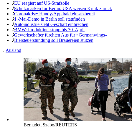
EU reagiert auf US-Strafzölle
Schutzmasken für Berlin: USA weisen Kritik zurück
Coronakrise: Handy-App bald einsatzbereit
1.-Mai-Demo in Berlin soll stattfinden
Autoindustrie sieht Geschäft einbrechen
BMW: Produktionsstopp bis 30. April
Gewerkschafter fürchten Aus für »Germanwings«
Biersteuerstundung soll Brauereien stützen
→
Ausland
Bernadett Szabo/REUTERS