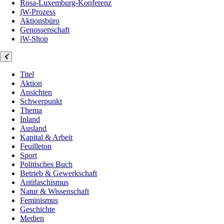
Rosa-Luxemburg-Konferenz
jW-Prozess
Aktionsbüro
Genossenschaft
jW-Shop
Titel
Aktion
Ansichten
Schwerpunkt
Thema
Inland
Ausland
Kapital & Arbeit
Feuilleton
Sport
Politisches Buch
Betrieb & Gewerkschaft
Antifaschismus
Natur & Wissenschaft
Feminismus
Geschichte
Medien