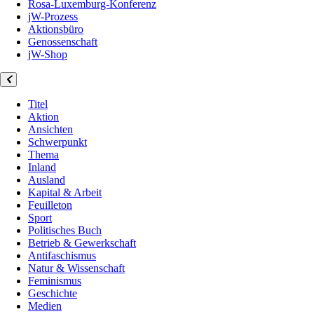
Rosa-Luxemburg-Konferenz
jW-Prozess
Aktionsbüro
Genossenschaft
jW-Shop
Titel
Aktion
Ansichten
Schwerpunkt
Thema
Inland
Ausland
Kapital & Arbeit
Feuilleton
Sport
Politisches Buch
Betrieb & Gewerkschaft
Antifaschismus
Natur & Wissenschaft
Feminismus
Geschichte
Medien