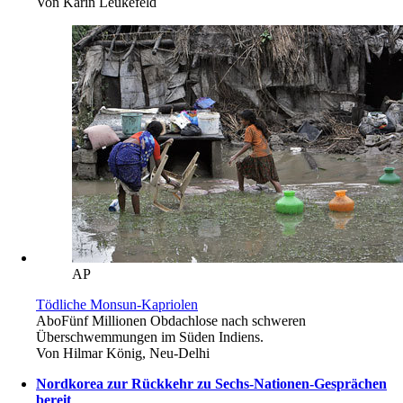
Von
Karin Leukefeld
AP
Tödliche Monsun-Kapriolen
Abo
Fünf Millionen Obdachlose nach schweren
Überschwemmungen im Süden Indiens.
Von
Hilmar König, Neu-Delhi
Nordkorea zur Rückkehr zu Sechs-Nationen-Gesprächen
bereit