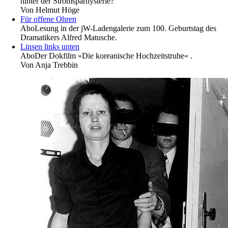
hinter der Stromsparhysterie?
Von
Helmut Höge
Für offene Ohren
Abo
Lesung in der jW-Ladengalerie zum 100. Geburtstag des
Dramatikers Alfred Matusche.
Linsen links ­unten
Abo
Der Dokfilm »Die koreanische Hochzeitstruhe« .
Von
Anja Trebbin