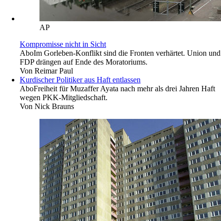
AP
Kompromisse nicht in Sicht
Abo
Im Gorleben-Konflikt sind die Fronten verhärtet. Union und
FDP drängen auf Ende des Moratoriums.
Von
Reimar Paul
Kurdischer Politiker aus Haft entlassen
Abo
Freiheit für Muzaffer Ayata nach mehr als drei Jahren Haft
wegen PKK-Mitgliedschaft.
Von
Nick Brauns