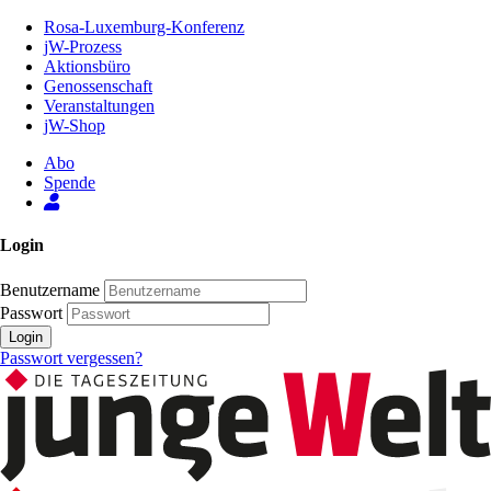
Zum
Rosa-Luxemburg-Konferenz
Inhalt
jW-Prozess
der
Aktionsbüro
Seite
Genossenschaft
Veranstaltungen
jW-Shop
Abo
Spende
Login
Benutzername
Passwort
Login
Passwort vergessen?