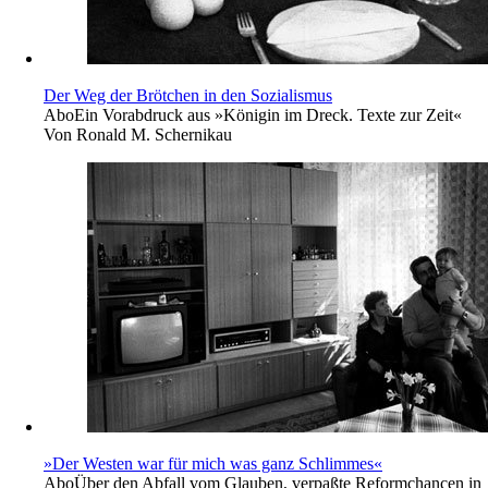
Der Weg der Brötchen in den Sozialismus
Abo
Ein Vorabdruck aus »Königin im Dreck. Texte zur Zeit«
Von
Ronald M. Schernikau
»Der Westen war für mich was ganz Schlimmes«
Abo
Über den Abfall vom Glauben, verpaßte Reformchancen in