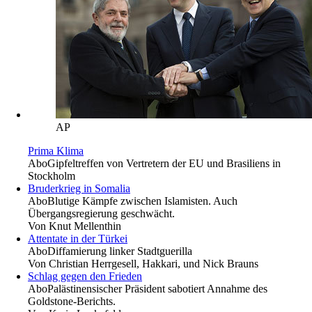
AP
Prima Klima
Abo
Gipfeltreffen von Vertretern der EU und Brasiliens in
Stockholm
Bruderkrieg in Somalia
Abo
Blutige Kämpfe zwischen Islamisten. Auch
Übergangsregierung geschwächt.
Von
Knut Mellenthin
Attentate in der Türkei
Abo
Diffamierung linker Stadtguerilla
Von
Christian Herrgesell, Hakkari, und Nick Brauns
Schlag gegen den Frieden
Abo
Palästinensischer Präsident sabotiert Annahme des
Goldstone-Berichts.