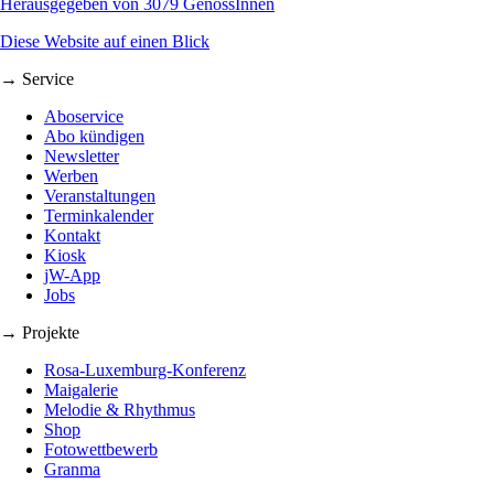
Herausgegeben von 3079 GenossInnen
Diese Website auf einen Blick
→ Service
Aboservice
Abo kündigen
Newsletter
Werben
Veranstaltungen
Terminkalender
Kontakt
Kiosk
jW-App
Jobs
→ Projekte
Rosa-Luxemburg-Konferenz
Maigalerie
Melodie & Rhythmus
Shop
Fotowettbewerb
Granma