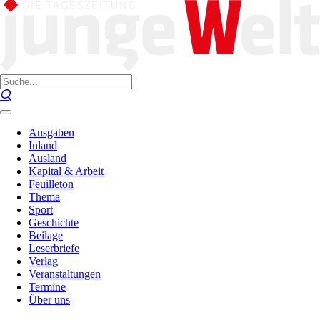
Ausgaben
Inland
Ausland
Kapital & Arbeit
Feuilleton
Thema
Sport
Geschichte
Beilage
Leserbriefe
Verlag
Veranstaltungen
Termine
Über uns