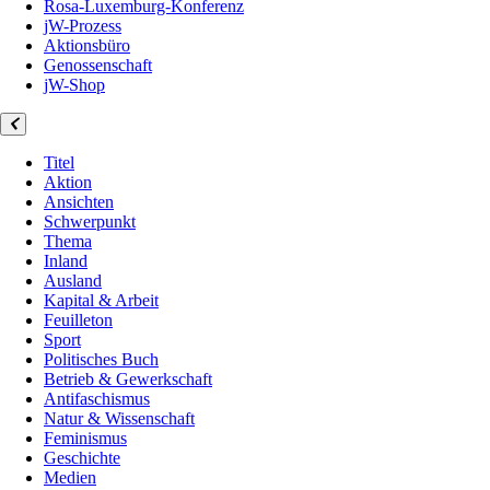
Rosa-Luxemburg-Konferenz
jW-Prozess
Aktionsbüro
Genossenschaft
jW-Shop
Titel
Aktion
Ansichten
Schwerpunkt
Thema
Inland
Ausland
Kapital & Arbeit
Feuilleton
Sport
Politisches Buch
Betrieb & Gewerkschaft
Antifaschismus
Natur & Wissenschaft
Feminismus
Geschichte
Medien