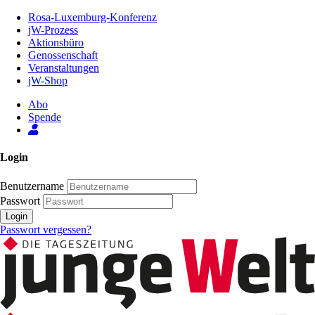
Zum
Rosa-Luxemburg-Konferenz
Inhalt
jW-Prozess
der
Aktionsbüro
Seite
Genossenschaft
Veranstaltungen
jW-Shop
Abo
Spende
Login
Benutzername
Passwort
Login
Passwort vergessen?