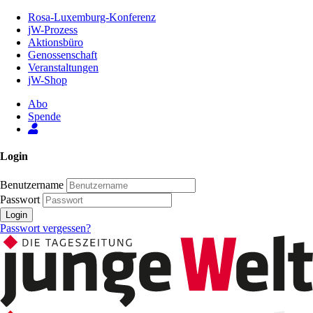
Zum
Rosa-Luxemburg-Konferenz
Inhalt
jW-Prozess
der
Aktionsbüro
Seite
Genossenschaft
Veranstaltungen
jW-Shop
Abo
Spende
Login
Benutzername
Passwort
Login
Passwort vergessen?