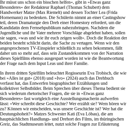
Ihr müsst uns schon ein bisschen helfen«, gibt in »Etwas ganz
Besonderes« der Redakteur Raphael (­Thomas Schubert) dem
Handwerker Matze (Max Riemelt) und dessen Tochter Lea (Frida
Hornemann) zu bedenken. Die Schülerin nimmt an einer Castingshow
teil, deren Dramaturgie den Dreh einer Homestory erfordert, um die
Kandidatin dem Fernseh­publikum nahezubringen. Nachdem die
Jugendliche und ihr Vater mehrere Vorschläge abgelehnt haben, sollen
sie sagen, »was und wie ihr euch zeigen wollt«. Doch die Reaktion der
beiden besteht schlicht darin, die Sache zu vertagen. Wenn wir den
angesprochenen TV-Einspieler schließlich zu sehen bekommen, fällt
daher um so mehr auf, dass sein Zustandekommen von der Narration
dieses Spielfilms ebenso ausgespart worden ist wie die Beantwortung
der Frage nach dem Input Leas und ihrer Familie.
In ihrem dritten Spielfilm beleuchtet Regisseurin Eva Trobisch, die wie
bei »Alles ist gut« (2018) und »Ivo« (2024) auch das Drehbuch
verfasst hat, das Entwerfen biographischer Erzählungen und
kollektiver Selbstbilder. Beim Sprechen über dieses Thema bedient sie
sich wiederum rhetorischer Fragen, die sie in »Etwas ganz
Besonderes« fast wortgleich eine Ausstellungsmacherin aufwerfen
lässt: »Wer schreibt diese Geschichte? Wer erzählt sie? Wem hören wir
zu? Können wir entscheiden, was unsere Geschichte ist? Wer hat die
Deutungshoheit?« Matzes Schwester Kati (Eva Löbau), die am
hauptsächlichen Handlungs- und Drehort des Films, im thüringischen
Greiz, das Stadtmuseum leitet, nutzt solche Fragen zur Erläuterung