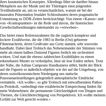
ihres kuratorischen Konzeptes. Allerdings führt sie darüber hinaus
Metaphern aus der Musik und der Thüringen einst prägenden
Textilindustrie an, um zu veranschaulichen, warum sie bei der
musealen Präsentation feudaler Schlossbauten deren pragmatische
Umnutzung zu DDR-Zeiten berücksichtigt: Von einem »Kanon« und
von »Kontrapunkten« ist die Rede und davon, die historischen
Gesellschaftsordnungen miteinander zu »verweben«.
Das bietet einen Referenzrahmen für die zugleich komplexe und
lockere Erzählweise, die die 1983 in Berlin (Ost) geborene
Filmemacherin, deren Großvater aus Greiz stammt, sehr souverän
handhabt. Dabei lässt Trobisch das Nebeneinander der Stimmen von
mehr als einem halben Dutzend Figuren freilich nie orchestriert
wirken. Und statt die ebenso zahlreichen Erzählfäden zu einem
erkennbaren Muster zu verknüpfen, lässt sie lose Enden stehen. Trotz
der Nähe, die Adrian Campeans Handkamera stiftet, bleibt der Blick
auf die Figuren so äußerlich-objektiv wie der auf die Umgebung, von
deren sozioökonomischem Niedergang uns statische
Panoramaeinstellungen gelegentlich atmosphärische Eindrücke
vermitteln. »Ich wollte«, so gibt Trobisch mit entwaffnendem Pathos
zu Protokoll, »unbedingt eine erzählerische Entsprechung finden für
mein Wahrnehmen: die permanente Gleichzeitigkeit von Dingen und
Themen, die Gleichberechtigung von Perspektiven. Ich wollte meinem
Gefühl zur Welt gerecht werden.«