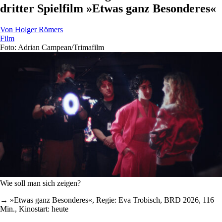
dritter Spielfilm »Etwas ganz Besonderes«
Von
Holger Römers
Film
Foto: Adrian Campean/Trimafilm
Wie soll man sich zeigen?
→ »Etwas ganz Besonderes«, Regie: Eva Trobisch, BRD 2026, 116
Min., Kinostart: heute