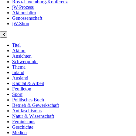
Rosa-Luxemburg-Konferenz
jW-Prozess
Aktionsbüro
Genossenschaft
jW-Shop
Titel
Aktion
Ansichten
Schwerpunkt
Thema
Inland
Ausland
Kapital & Arbeit
Feuilleton
Sport
Politisches Buch
Betrieb & Gewerkschaft
Antifaschismus
Natur & Wissenschaft
Feminismus
Geschichte
Medien