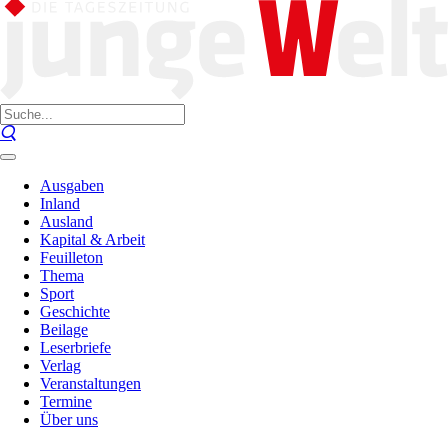
Ausgaben
Inland
Ausland
Kapital & Arbeit
Feuilleton
Thema
Sport
Geschichte
Beilage
Leserbriefe
Verlag
Veranstaltungen
Termine
Über uns