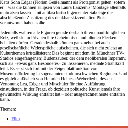
Katis Sohn Edgar (Florian Geißelmann) als Protagonist gelten, sofern
er – was die kühnen Ellipsen von Laura Lauzemis’ Montage allenfalls
mutmaßen lassen – mit antifaschistisch gemeinter Sabotage die
abschließende Zuspitzung des denkbar skizzenhaften Plots
verantwortet haben sollte.
Jedenfalls wahren alle Figuren gerade deshalb ihren unaufdringlichen
Reiz, weil sie im Privaten ihre Geheimnisse und blinden Flecken
behalten dürfen. Gerade deshalb können ganz nebenbei auch
gesellschaftliche Widersprüche aufscheinen, die sich nicht zuletzt an
Kulturthemen kristallisieren: Das beginnt mit dem (in Münchner TV-
Studios eingefangenen) Budenzauber, der dem neoliberalen Imperativ,
sich als »etwas ganz Besonderes« zu inszenieren, mediale Strahlkraft
leiht. Es setzt sich fort mit der Feigenblattfunktion von
Museumsförderung in sogenannten strukturschwachen Regionen. Und
es gipfelt anlässlich von Heinrich Heines »Weberlied«, dessen
Vertonung Lea, Edgar und Mitschüler für eine Aufführung
einstudieren, in der Frage, ob dezidiert politische Kunst jemals ihre
gewünschte Wirkung entfaltet hat – oder ausgerechnet heute entfalten
kann.
Themen:
Film